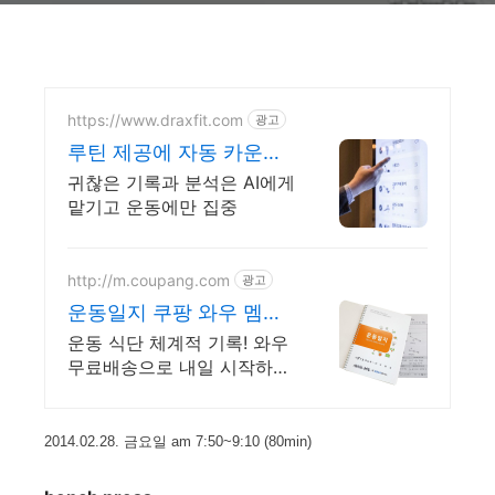
https://www.draxfit.com
광고
루틴 제공에 자동 카운트
까지 헬스장 통합관리 디
귀찮은 기록과 분석은 AI에게
랙스핏
맡기고 운동에만 집중
http://m.coupang.com
광고
운동일지 쿠팡 와우 멤버
십 혜택
운동 식단 체계적 기록! 와우
무료배송으로 내일 시작하세
요. 국가대표 훈련일지부터
데일리 건강 기록까지. 쿠팡
에서 안심 구매!
2014.02.28. 금요일 am 7:50~9:10
(80min
)