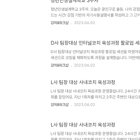
청년인생설계학교 3주차
이팅 #블루밍경영연구소 #우정사업본부 #4급 #존중리더십
미코치 #이진선코치 #최승영코치
청년인생설계학교 3주차. 오늘은 광진구로 출동. 나의 강
드는 시간! 강점 기반의 자기사용설명서를 작성하고 그 근
개서가 되겠지요?
강의&워크샵
2023.06.02
D사 팀장대상 인터널코치 육성과정 팔로업 
D사 팀장대상 인터널코치 육성과정 팔로업 세션을 마쳤어요.
세션으로 코칭을 체화하도록 과정을 설계했습니다. 이번에는
으로 보냈습니다. 월요일 가장 분주한 시간에 참여율이 저
강의&워크샵
2023.06.02
님들 보니 저희 코치진도 신났어요. 기업에서 핵심 인재에
D사. 코쳐블한 조직이 될 수 밖에 없겠지요? 다음달, 업
숙코치 #박승연코치 #박은하코치 #박찬종코치 #박순천코
L사 팀장 대상 사내코치 육성과정
L사 팀장 대상 사내코치 육성과정 운영중입니다. 24시간 
회를 잡았어요. 지난 1회차를 마치고 2주간 주변인 대상으
했는데 선뜻 대답하시 않으셔서 내심 속을 태웠어요. 그런
강의&워크샵
2023.06.02
실습을 해오시는 반전을 보여주심에 박코치는 왕 감동 했습
트리플로 함께 해서 무척 든든하고 행복한 금요일이었습니다!
대화모델로 현장에서 잘 적용하실거라 믿으며~ 다음에 또 
L사 팀장 대상 사내코치 육성과정
L사 팀장 대상 사내코치 육성과정 운영중입니다. 24시간 
회를 잡았어요. 지난 1회차를 마치고 2주간 주변인 대상으