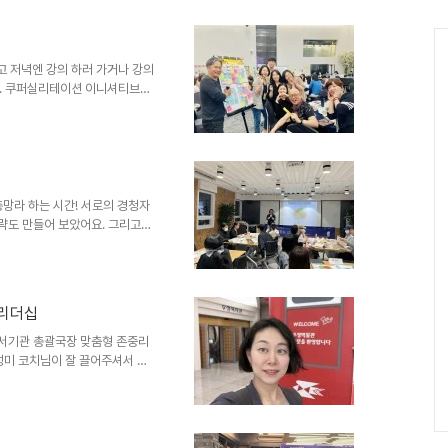
!
고 저녁엔 강의 하러 가거나 강의
요. 쿠퍼실리테이션 이니셔티브
은 수업이었어요. 이런 대규모 역
요. 3일 내내 그룹코칭에 적용
를 잡아 1,2일차에 배운 것들을
요. 코로나 3년 동안 줌으로만
밌었네요. 앞으로 있을 그룹코칭
총망라 하는 시간! 서로의 경청자
전략도 만들어 보았어요. 그리고
해하는데 몰입하며 끝까지 참여한
!! 이제 1:1코칭으로 만나요.
중리더십
 서기관 총괄국장 맞춤형 존중리
서성미 코치님이 잘 끌어주셔서 저
 실천 사항도 공표하시고요, 마음
셨네요. 마음을 담은 인정칭찬
응이 매우 좋아서 총 4차로 잡
 프로그램이 되는 그날까지!! 화