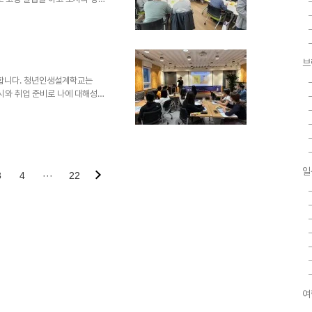
데 2회차인 오늘 확인해보니 다들
니다. 최승영 서성미 코치님과
 오늘 습득하신 (ROIC)2코칭
만나요.
브
합니다. 청년인생설계학교는
시와 취업 준비로 나에 대해성찰
따라 라이프, 커리어, 리더십 코
주 그룹 워크숍을 진행해요. 이후
을 열었어요. 동대문 청년센터 오
에 젖었답니다. 20년도 전 미대
 했던 그 자리였거든요. 그 공
일
군요! 진로를 방황하던 청년이
3
4
···
22
여