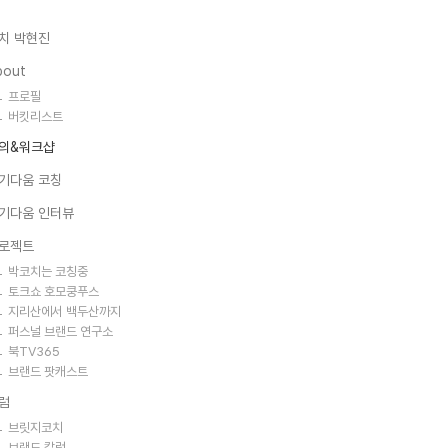
치 박현진
bout
프로필
버킷리스트
의&워크샵
기다움 코칭
기다움 인터뷰
로젝트
박코치는 코칭중
토크쇼 호모쿵푸스
지리산에서 백두산까지
퍼스널 브랜드 연구소
북TV365
브랜드 팟캐스트
럼
브릿지코치
브랜드 칼럼