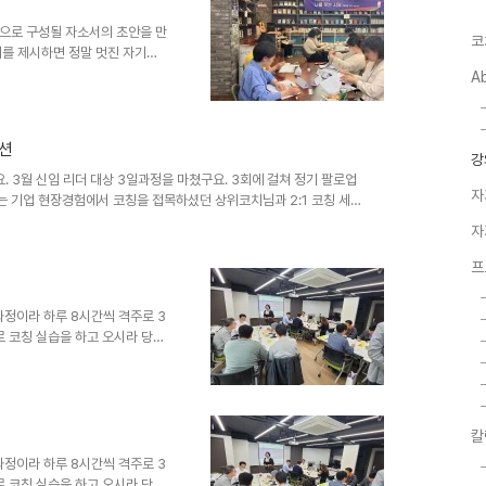
 #PCC #박현진코치 #서성
점으로 구성될 자소서의 초안을 만
코
거를 제시하면 정말 멋진 자기소
A
세션
강
 3월 신임 리더 대상 3일과정을 마쳤구요. 3회에 걸쳐 정기 팔로업
자
 기업 현장경험에서 코칭을 접목하셨던 상위코치님과 2:1 코칭 세션
조하면 어떨까 걱정했는데, 그 바쁜 와중에도 세션에 들어와주신 팀장
자
게 투자하고 시간을 할애해 반복 세션을 마련해주는 유일무이한 기업인
그레이드한 모습으로 또 만나요. #블루밍경영연구소 #김선화코치 #박경
프
치 #박현진코치 #서영주코치 #석윤희코치..
과정이라 하루 8시간씩 격주로 3
로 코칭 실습을 하고 오시라 당부
데 2회차인 오늘 확인해보니 다들
니다. 최승영 서성미 코치님과
 오늘 습득하신 (ROIC)2코칭
만나요.
칼
과정이라 하루 8시간씩 격주로 3
로 코칭 실습을 하고 오시라 당부