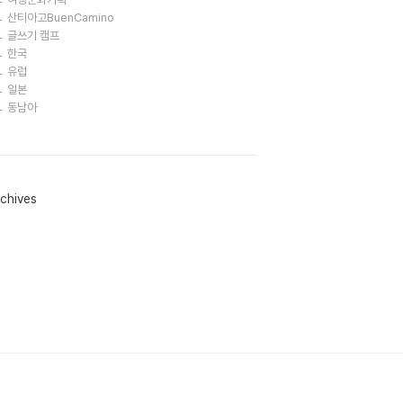
산티아고BuenCamino
글쓰기 캠프
한국
유럽
일본
동남아
chives