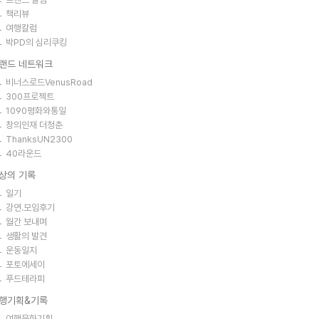
책리뷰
여행칼럼
박PD의 심리쿠킹
랜드 네트워크
비너스로드VenusRoad
300프로젝트
1090평화와통일
창의인재 더청춘
ThanksUN2300
40라운드
상의 기록
일기
강연.모임후기
월간 보내며
생활의 발견
운동일지
포토에세이
푸드테라피
행기획&기록
여행문화기획