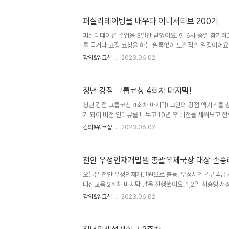
마운 고객사입니다. 6월엔 뜨거운 에너지 꽉 채워서 만나요
퍼실리테이팅을 배우다 이니셔티브 200기
퍼실리테이션 수업을 3일간 받았어요. 9-6시 종일 참가하
를 듣거나 고정 코칭을 하는 쉴틈없이 도전적인 일정이어
200기를 맞아 200명의 참여인원들과 함께 하는 축제 같
강의&워크샵
2023.06.02
동은 처음이라 설레임 또 어떤 배움이 있을까 기대가 있었어
할 점들이 보여서 흥분이 되었다는요. 3일 차에는 실제 주제
총망라해 퍼실리테이션 도구까지 디자인해보는 실습도 했어
청년 강점 그룹코칭 4회차 마지막!
뵙던 코치님들을 서로 알아보고 알아봐주고 하는 경험도 재
을 좀 더 유연하게, 풍성하게 만들수 있을거 같아 신났네요.
청년 강점 그룹코칭 4회차 마지막! 그간의 강점 액기스를 
가 되어 비전 인터뷰를 나누고 10년 후 비전을 세워보고 
비전트리를 그려보며 시각화도 해봤네요. 4주간 나를 이
강의&워크샵
2023.06.02
우리들에게 감사와 축하의 박수를 쳤네요!! 청춘을 응원합니다!
천안 우정인재개발원 총괄우체국장 대상 존
오늘은 천안 우정인재개발원으로 출동. 우정사업본부 4급
더십교육 2회차 마지막 날을 진행했어요. 1,2일 최승영 
는 즐겁게 마무리 했네요. 지난 2일 과정을 총망라한 변화
강의&워크샵
2023.06.02
을 담은 피드백에 Ted마음일기 실천하겠다고 의욕을 보이
시간에는 코끝 시큰한 감동의 문장을 나누셨어요. 1차 때 반
은 일정에서 올해 한차수를 더 할 수도 있다고 합니다. 정규