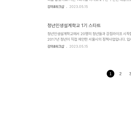
했는데 선뜻 대답하시 않으셔서 내심 속을 태웠어요. 그런
강의&워크샵
2023.05.15
실습을 해오시는 반전을 보여주심에 박코치는 왕 감동 했습
트리플로 함께 해서 무척 든든하고 행복한 금요일이었습니다!
대화모델로 현장에서 잘 적용하실거라 믿으며~ 다음에 또 
청년인생설계학교 1기 스타트
청년인생설계학교에서 20명의 청년들과 강점라이프 시작
2017년 청년이 직접 제안한 서울시의 정책사업입니다. 입
할 여유가 없었던 청년을 위한 프로그램입니다. 진로고민에 
강의&워크샵
2023.05.15
스로 나뉘는데 저는 ’강점‘키워드로 나의 삶를 설계하는 4
에는 1:1 코칭으로 마무리 하고요. 지난주 수요일 첫 세션
랑은 청계천역사를 마주보고 있는데요, 여기 와서 잠시 추억
생이었을 때 청량리 역사 공터에서 캐리커처 그려주는 알바를
터가 이제는 청년을 위한 커뮤니티 센터로 멋지게 만들어졌
1
2
세월이 흘러 ..