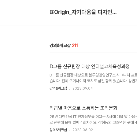
B:Origin_자기다움을 디자인합니다
강의&워크샵
211
D그룹 신규팀장 대상 인터널코치육성과정
D그룹 신규팀장 대상으로 블루밍경영연구소 시그니처 프로
습니다. 전체 오거나이저 코치로 삼일 함께 했습니다. 상반
장님들과 함께했는데요, 소문을 듣고 오셨는지 점점 몰입도
강의&워크샵
2023.09.04
육을 총괄하는 인사팀 책임자부터 담당자까지 모두 자격증
니다. 어느 팀장님은 어제 회식하면서 술을 마셔서 오늘은 
이 지루해 보인다며 무척 걱정하셨는데요…ROIC기반 회의
직급별 마음으로 소통하는 조직문화
서서 열띤 토론을 하고 있더랍니다. 신나게 행복해하며 현
실습을 해보시는 모습이 참 아름다웠습니다. 교육 이후에는
25년 대한민국 IT 전자정부를 이끄는 S사에 매달 말 마음
현업에서 코칭을 적용..
로 진행해 올해 벌써 4회차에요. 삼청동의 고즈넉한 곳에 4
의 정원이 초록색 정원으로 변신해 있네요. 귀를 활짝 열어
강의&워크샵
2023.06.02
신나는 시간을 보냈어요! 늘 긍정적인 피드백을 통해 성장