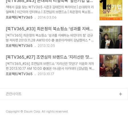
[북TV365_#43] 손대희의 리얼북톡 '일인기업 실무
본격적으로 쓰기 시작해 6개월만에 탈고했다.2011년부터 기사작성
지침서' 은종성 저자편
책에서 길을 찾는 북TV365 시즌3 김태진의 북라이브 | 손대희의 리
을 위해 자료조사를 많이 했다. * MC의 시계를 평가해 달라.스와치
얼북톡 | 이근미의 인터뷰쇼 | 조연심의 브랜드쇼 | 최은정의 북쇼핑쇼
다. 스와치 시계는 여러 종류를 한정적으로 생산한다. 예술가와 콜라보
2014.03.06 AM10:00 @ 봄온아카데미 강남캠퍼스 * 자기계발
프로젝트/북TV365
2014.03.06
도 많이한다. 사람들의 생에 첫 시계가 스와치인 경우가 많다. * 가지
서 총체인것 같다, 일인기업을 정의내린다면?꼭 1인만을 가르키는건
고 나온 시계를 보여달라 킥스타터에서 펀딩받아 제작한 시각장애인
아니다.미국은 20인 미만을, 우리나라는 5인 미만의 지식 위주의 사
을 위한 만지는 시계를 소개 ..
[북TV365_#33] 최은정의 북쇼핑쇼 '성과를 지배하
업을 하는 기업을 말한다.모든 사람은 특정 직무에서 브랜드를 갖고 있
는 바인더의 힘' 강규형 저자편
[북TV365] 최은정의 북쇼핑쇼 '성과를 지배하는 바인더의 힘' 강규
다. 전문성이 일인기업의 경쟁력인데 모두 회사원으로 생각한다. 창업
형 저자편 2013.11.28 AM10:00 @ 봄온아카데미 강남캠퍼스 * 이
범주에 있지만 반드시 창업하라는 의미는 아니다. 직장은 돈도 주며 일
랜드에서 사장에서 승승장구 고액연봉의 월 120만원의 월급쟁이밑바
프로젝트/북TV365
2013.12.05
을 가르쳐 주는 곳으로 본다. 대부분 직장인들은 본인이 맡은 일 외의
닥으로 내려올 용기는 어디서? IMF 때 구조조정을 한 적이 있었다.
것을 시키면 거부하는 성향이 있다. * 프리랜서와 일인기업의 차이가
50명에서 25명으로 구조조정을 펑펑 울면서 했다. 맨손으로 하는 일
있는지?프리랜서는 기업에..
[북TV365_#27] 조연심의 브랜드쇼 '지리산은 맛있
이 영업직이란 생각에 푸르덴션 보험영업직으로 업을 바꾸고 3년 만
다' 이윤화 저자편
[북TV365_#26] 조연심의 브랜드쇼 '지리산은 맛있다' 이윤화 저자
에 MDRT 백만달러 원탁회의의 명예를 달성했다. 평균 3-4억 연봉
편 2013.10.17 AM 10:00 @봄온 아나운서 아카데미 (강남점) 북
을 받았다. 바인더의 힘이었다. 성과를 향한 도전을 하며 자기경영에
TV365 시즌3. 그 첫 방송을 오늘 아침 9시부터 분주히 움직였다.
프로젝트/북TV365
2013.10.17
눈을 떴다. 조직, 사회 경영, 자기경영의 베이스가 되었다. 바인더의 힘
장소는 봄온아나운서 아카데미. 전문 장비부터해서 스튜디오가 무척
국내도서 저자 : 강규형 출판 : 스타리치북스 2013.10.05상세보기 *
전문스럽다. 이후 북TV365 본 방송 카메라 테스트중. 간접 조명까지
내 인생의 책..
설치되었더니, 평소보다 두 배는 예쁘게 나온다. 오늘의 책 지리산은
맛있다. 식문화컨텐츠 기획자 시대에 맞는 이름이 아닌가 싶다. 음식은
관련사이트
지역, 나라를 대표하는 경우가 많다. 음식에도 카피나 패키지 기획하는
그 역할이 필요한게 아닌가싶다. 고객에 따라 하는 포지션이 달라짐.
레스토랑 컨설팅, 맛 가이드 책발행, 교육 및 강연, 음식 전시기획 등.
Copyright © Daum Corp. All rights reserved.
음식에 ..