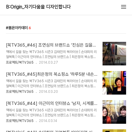
B:Origin_자기다움을 디자인합니다
봄온아카데미
6
[북TV365_#46] 조연심의 브랜드쇼 '진심은 길을
잃지 않는다' 이재만 저자편
책에서 길을 찾는 북TV365 시즌3 김태진의 북라이브 | 손대희의 리
얼북톡 | 이근미의 인터뷰쇼 | 조연심의 브랜드쇼 | 최은정의 북쇼핑쇼
2014.03.27 AM10:00 @ 봄온아카데미 강남캠퍼스 *책을 내게
프로젝트/북TV365
2014.03.27
된 계기는?어린 아들이 법을 알고 싶어해 아이도 알 수 있게 리틀로스
쿨이라는 책을 썼다. 이를 시작으로 강연, TV인터뷰 진행자로 활동.
[북TV365_#45]최은정의 북쇼핑쇼 '하루5분 내손
이재만의 성공스토리 진행, 월간 퀸 이재만이 만난 사람들 인터뷰를 진
으로 성형하기' 위수영 저자편
책에서 길을 찾는 북TV365 시즌3 김태진의 북라이브 | 손대희의 리
행한다. 사회적 성공을 거둔 사람들을 인터뷰를 통해 성공시크릿을 독
얼북톡 | 이근미의 인터뷰쇼 | 조연심의 브랜드쇼 | 최은정의 북쇼핑쇼
자에게 전해주는 역할을 오래 하자성공의 비밀이 무엇이냐는 질문을
2014.03.20 AM10:00 @ 봄온아카데미 강남캠퍼스 ▲ 저자, 아
프로젝트/북TV365
2014.03.20
많이 받았다. 성공과 행복은 누구와 함께 가느냐인 것이다.성공의 비밀
카데미, 스튜디오, 대학서 강의하는 교수 위수영 대표. * 위뷰티를 24
은 바로 진심이다. 진심은 길을 잃지 않는다. 진심은 길을 잃지 않는다
년째 운영했다. 이분야 개척을 어떻게 하게 됐는가?단순히 메이크업으
국내도서저자 : 이재만출..
[북TV365_#44] 이근미의 인터뷰쇼 '남자, 시계를
로 되지 않는 것들, 내면에서 우러나오는 자연스러운 것들을 추구하고
말하다' 이은경 저자편
책에서 길을 찾는 북TV365 시즌3 김태진의 북라이브 | 손대희의 리
싶었다. 드레스 핏이 어울리는 사람을 관찰해보니 일상에서 작은 것을
얼북톡 | 이근미의 인터뷰쇼 | 조연심의 브랜드쇼 | 최은정의 북쇼핑쇼
놓치지 않고 관리하고 있었다. 찾아보니 에스테틱이라는 분야였던것
2014.03.13 AM10:00 @ 봄온아카데미 강남캠퍼스 * 책을 쓰게
프로젝트/북TV365
2014.03.14
같다. 피부관리부터 시작했고 피부를 만지다보니 자연스럽게 피부 아
된 이유는?공부한는데 집중하느라 책을 쓴다는걸 엄두내지 못했다. 여
래 근육과 뼈를 공부하게 되었다. 그걸 조절하니 몸의 전반적인 몸매도
러 잡지에 기고한 시계 칼럼을 책으로 써보자 싶어서 지난해 여름부터
변화가 생겨 드레스 핏도 ..