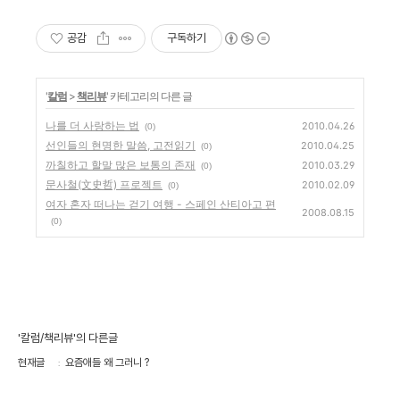
공감
구독하기
'
칼럼
>
책리뷰
' 카테고리의 다른 글
나를 더 사랑하는 법
2010.04.26
(0)
선인들의 현명한 말씀, 고전읽기
2010.04.25
(0)
까칠하고 할말 많은 보통의 존재
2010.03.29
(0)
문사철(文史哲) 프로젝트
2010.02.09
(0)
여자 혼자 떠나는 걷기 여행 - 스페인 산티아고 편
2008.08.15
(0)
'칼럼/책리뷰'의 다른글
현재글
요즘애들 왜 그러니 ?