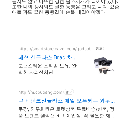
들지도 않고 나또한 강한 불쏘시개가 되어야 겠다.
또한 나의 상사와도 쿨한 동행을 그리고 나의 '요즘
애들'과도 쿨한 동행길에 손을 내밀어야겠다.
https://smartstore.naver.com/godsobi
광고
패션 선글라스 Brad 차별
화된 스타일 완벽한 보호
고급스러운 스타일 보유, 완
벽한 자외선차단
http://m.coupang.com
광고
쿠팡 핑크선글라스 매일 오픈되는 와우회
원 특가
쿠팡, 와우회원은 로켓상품 무료배송/반품, 정
품 브랜드 셀렉션 R.LUX 입점. 꼭 필요한 제품
은 쿠팡에서 더 저렴하게, 로켓배송으로 더 빠
르게!