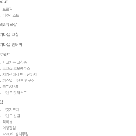
bout
프로필
버킷리스트
의&워크샵
기다움 코칭
기다움 인터뷰
로젝트
박코치는 코칭중
토크쇼 호모쿵푸스
지리산에서 백두산까지
퍼스널 브랜드 연구소
북TV365
브랜드 팟캐스트
럼
브릿지코치
브랜드 칼럼
책리뷰
여행칼럼
박PD의 심리쿠킹