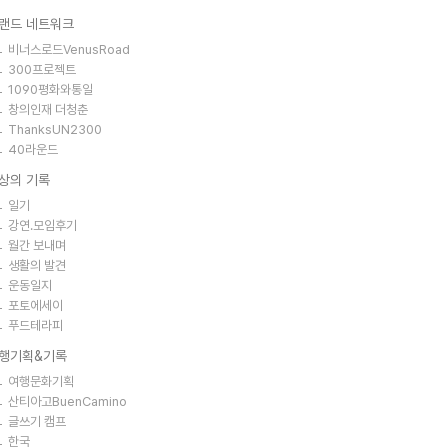
랜드 네트워크
비너스로드VenusRoad
300프로젝트
1090평화와통일
창의인재 더청춘
ThanksUN2300
40라운드
상의 기록
일기
강연.모임후기
월간 보내며
생활의 발견
운동일지
포토에세이
푸드테라피
행기획&기록
여행문화기획
산티아고BuenCamino
글쓰기 캠프
한국