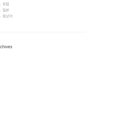
유럽
일본
동남아
chives