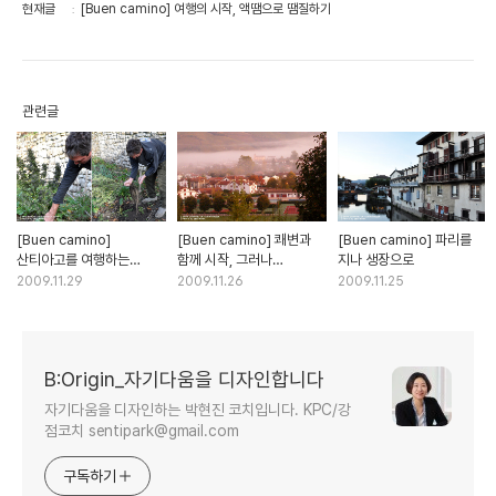
현재글
[Buen camino] 여행의 시작, 액땜으로 땜질하기
관련글
[Buen camino]
[Buen camino] 쾌변과
[Buen camino] 파리를
산티아고를 여행하는
함께 시작, 그러나
지나 생장으로
히치하이커
제자리걸음
2009.11.29
2009.11.26
2009.11.25
B:Origin_자기다움을 디자인합니다
자기다움을 디자인하는 박현진 코치입니다. KPC/강
점코치 sentipark@gmail.com
구독하기