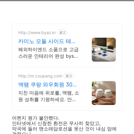
http://www.byso.kr
광고
카미노 모듈 사이드 테이
블
해외하이엔드 소품으로 고급
스러운 인테리어 완성 byso
쇼룸에서 직접 확인해보세요
하이엔드 디자인을 감각적으
로 재해석한 컬렉션
http://m.coupang.com
광고
액땜 쿠팡 와우회원 30일
무료반품
지친 마음에 위로를, 액땜, 소
원 성취를 기원하세요. 안전
한 쿠팡에서 소중한 소원을
빌어보세요. 로켓배송으로 빠
어쩐지 뭔가 불안했다.
르게!
인터넷에서 신청한 환전은 무사히 찾았고,
약국에 들러 맨소래담로션을 못산 것이 내심 맘에