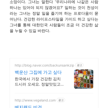
소망이다. 그녀는 말한다 '우리나라에 나같은 사람
하나는 있어야 되지 않겠어요?' 일하는 것이 천성이
라는 그녀는 정말 일을 즐기며 하는 프로다움이 묻
어난다. 건강한 라이프스타일을 가이드 하고 싶다는
그녀를 통해 대한민국 사람들이 조금 더 건강한 삶
을 누릴 수 있길 바란다.
http://blog.naver.com/backunsankzip
광고
백운산 그집에 가고 싶다
한국에서 가장 건강한 김치
드시러 오세요. 정말맛있고건
강한 화학조미료 비사용, 유
기농쌀밥 및 현미밥, 직접빚
은 유기농 전통간장,된장으로
http://www.vegeland.com
광고
조리
베지랜드 비건