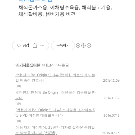
채식돈까스용, 야채탕수육용, 채식불고기용,
채식갈비용, 햄버거용 비건
공감
구독하기
'
자기다움 인터뷰
' 카테고리의 다른 글
박현진의 Be-Origin 인터뷰 [행복한 의료인이 되는
길 탁종석 간호사]
2016.12.06
(0)
박현진의 인터뷰 Be Origin _ 청년목수 김동혁을 만
나다
2016.11.02
(0)
[박현진의 Be-Origin 인터뷰] 스타일을 조각하는 S
tyle PD 이진영 대표를 만나다
2016.07.12
(0)
이 남자의 마이웨이, 35년간 기자로 살아온 중앙일
보 박보균 대기자 (大記者)
2015.07.23