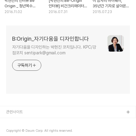
박현진의 인터뷰 Be
[박현진의 Be-Origin
이 남자의 마이웨이,
Origin _ 청년목수
인터뷰] 비건크리에이터
35년간 기자로 살아온
김동혁을 만나다
박솔지 대표를 만나다
중앙일보 박보균 대기자
2016.11.02
2016.07.31
2015.07.23
(大記者)
B:Origin_자기다움을 디자인합니다
자기다움을 디자인하는 박현진 코치입니다. KPC/강
점코치 sentipark@gmail.com
구독하기
관련사이트
Copyright © Daum Corp. All rights reserved.