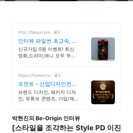
http://filesun.pro
광고
인터뷰 파일썬 초고속, 4K
실시간 보기!
신규가입 0원 이벤트! 최신
영화,드라마,애니 모두 무료!
4K 스트리밍
https://foment.kr
광고
포먼트 - 산업디자인전문
회사
브랜드 디자인, 패키지 디자
인, 유튜브 콘텐츠, 기업/제품
홍보영상, 모션그래픽
박현진의 Be-Origin 인터뷰
[스타일을 조각하는 Style PD 이진