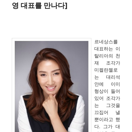
영 대표를 만나다]
르네상스를
대표하는 이
탈리아의 천
재 조각가
미켈란젤로
는 대리석
안에 이미
형상이 들어
있어 조각가
는 그것을
끄집어
낼
뿐이
라고 했
다. 그가 대