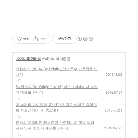
공감
구독하기
'
자기다움 인터뷰
' 카테고리의 다른 글
박현진의 인터뷰 Be Origin _ 청년목수 김동혁을 만
나다
2016.11.02
(0)
[박현진의 Be-Origin 인터뷰] 비건크리에이터 박솔
지 대표를 만나다
2016.07.31
(0)
이 남자의 마이웨이, 35년간 기자로 살아온 중앙일
보 박보균 대기자 (大記者)
2015.07.23
(0)
춘천의 이탈리안 레스토랑 산토리니의 맛을 책임
지는 남자, 한만재 셰프를 만나다
2015.04.26
(0)