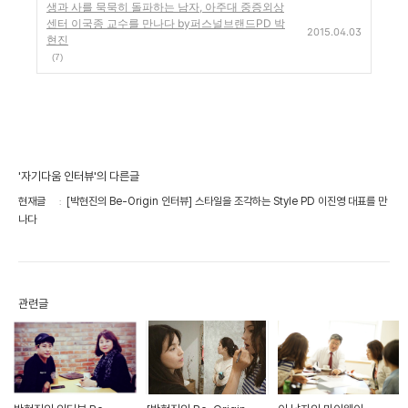
생과 사를 묵묵히 돌파하는 남자, 아주대 중증외상
센터 이국종 교수를 만나다 by퍼스널브랜드PD 박
2015.04.03
현진
(7)
'자기다움 인터뷰'의 다른글
현재글
[박현진의 Be-Origin 인터뷰] 스타일을 조각하는 Style PD 이진영 대표를 만
나다
관련글