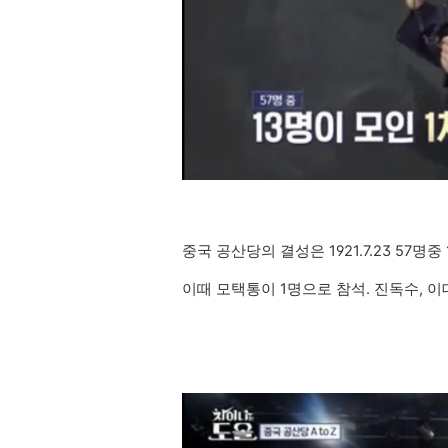
중국 공산당의 결성은 1921.7.23 57명중
이때 모택통이 1명으로 참석. 진독수, 