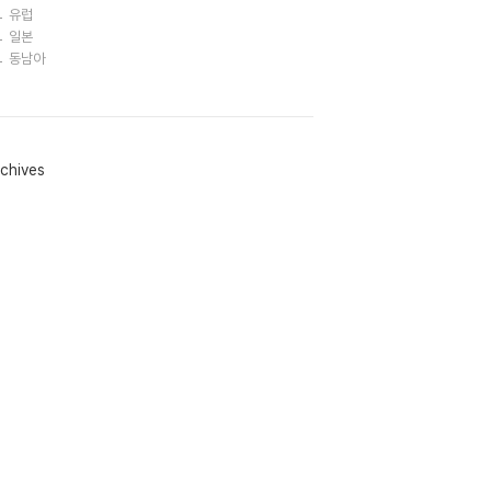
유럽
일본
동남아
chives