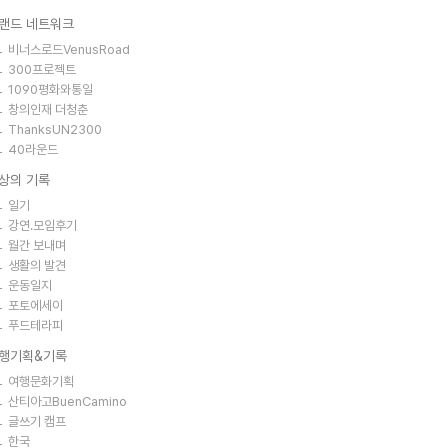
랜드 네트워크
비너스로드VenusRoad
300프로젝트
1090평화와통일
창의인재 더청춘
ThanksUN2300
40라운드
상의 기록
일기
강연.모임후기
월간 보내며
생활의 발견
운동일지
포토에세이
푸드테라피
행기획&기록
여행문화기획
산티아고BuenCamino
글쓰기 캠프
한국