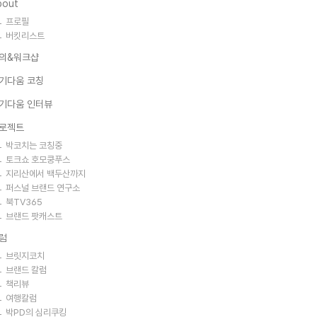
bout
프로필
버킷리스트
의&워크샵
기다움 코칭
기다움 인터뷰
로젝트
박코치는 코칭중
토크쇼 호모쿵푸스
지리산에서 백두산까지
퍼스널 브랜드 연구소
북TV365
브랜드 팟캐스트
럼
브릿지코치
브랜드 칼럼
책리뷰
여행칼럼
박PD의 심리쿠킹