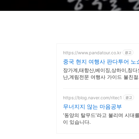
https://www.pandatour.co.kr
광고
중국 현지 여행사 판다투어 노
장가계,태항산,베이징,상하이,칭다오
난,계림전문 여행사 가이드 불친절
에 맞게 출발 날짜 조율
https://blog.naver.com/ritec1
광고
무너지지 않는 마음공부
'동양의 탈무드'라고 불리며 시대
이 있습니다.