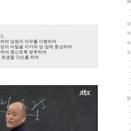
A
강
자
다.
하며 당원의 의무를 이
행하며
자
당의 비밀을 지키며 당 앞에 충성하며
위하여 종신토록 분투하며
프
 희생할 각오를 하며
칼