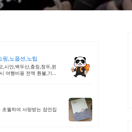
Ca
쇼핑,노옵션,노팁
,시안,백두산,충칭,청두,윈
시 여행비용 전액 환불,기후
를 초월하여 사랑받는 잠언집