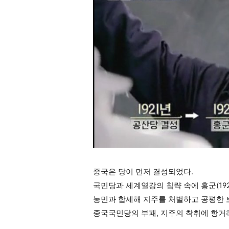
중국은 당이 먼저 결성되었다.
국민당과 세계열강의 침략 속에 홍군(192
농민과 합세해 지주를 처벌하고 공평한 
중국국민당의 부패, 지주의 착취에 항거