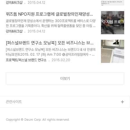
기는 듣지 못하는 친구들이 많습니다. 근데 당장 상반기, 하반기 준비
강의&워크샵
2015.04.12
http://www.wisdo.me/11621
해야하는 마음이 급한 친구들한테감히 300개를 도전해보라고 못하
겠더라구요.그때가 얼마나 초조하고 불안한지 잘아니까요. 근데 이렇
위즈돔 NPO지원 프로그램에 글로벌창의인재양성소
게 해야합니다. 내가 직접 읽고 만나고 써보고 그것이 기록되야 진짜
가 함께 합니다
글로벌창의인재 양성소에서 운영하는 300프로젝트를 베이스로 다양
내 것이 됩니다.그런 경험이 쌓이고 그것이 증명되어야 진짜 인재로 인
한 프로그램을 기획중이다. 확산을 위해 협력플랫폼을 찾던 중 마침 위
정받을 수 있습니다. 고민은 많고 마음은 급한 취준생들을 위해'100
즈돔에서 NPO프로그램을 지원한다는 소식을 들었다. NPO 지원으
강의&워크샵
2015.04.12
개씩 말고 딱 2달동안 8개씩 만이라도 해보자!''토익 학원도 두달반
로 시작되었지만, 위즈돔을 통해서 300프로젝트가 알려지고 NPO프
다니는데, 진짜 내 직무를 찾는데 두달 못쓰냐!'하는 생각으로조금은
로그램을 마쳤을 때도 지속할만한 프로그램으로 성장하면 좋겠다.우
돌아가더라도 제대로 된 길을 갈 수 있..
[퍼스널브랜드 연구소 모닝북] 모든 비즈니스는 브랜
선 기획프로그램은 위즈돔을 통하는 것으로 결정!! 공익적인 목적을 갖
드다 & 내 인생의 터닝포인트
[퍼스널브랜드 연구소 모닝북] 모든 비즈니스는 브랜드다 & 내 인생의
고 비영리로 활동하는 단체나 개인이면 모두 다! 2015년에 위즈돔에
터닝포인트2015. 02. 17 (화) Am 7:00 @공덕프라임참여자 - 박
개설 후 진행하시는 만남 및 행사에 관하여 홍보, 운영 지원 및 결제 수
현진, 박은하, 이혜미 명절연휴의 시작이 수요일부터인 관계로, 오늘의
프로젝트/퍼스널 브랜드 연구소
2015.02.20
수료를 포함한 플랫폼 수수료를 지원합니다.
모닝북은 화요일로 하루 당겼다. 이 열정가득한 멤버라니! 재홍님이 참
http://www.wisdo.me/community/notice/3690
여하지 못해 아쉽지만, 지난주부터 워낙 책을 재밌게 읽고 이야기를 나
눈터라 시간이 여유있을 듯해서 워크숍을 준비해갔다. 인생 7막7장이
더보기
란 주제로 내 인생의 터닝포인트를 3가지로 압축해보는 시간을 가졌
다.3가지 터닝포인트가 된 사건과 경험을 서술하고, 거기서 얻은 메시
지를 뽑았다. 그리고 인생곡선도 그려봤다. 이 워크샵은 내가 직접 해
보기도 하고 몇번 진행도 해봤는데 한 사람의 인생경험을 알아보기 좋
은 툴 같다. 인생의 터닝포..
관련사이트
Copyright © Daum Corp. All rights reserved.