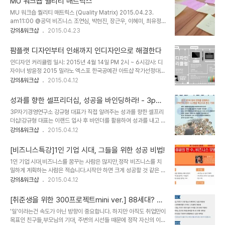
MU 워크숍 퀄리티 매트릭스
MU 워크숍 퀄리티 매트릭스 (Quality Matrix) 2015.04.23.
am11:00 @공덕 비즈니스 조연심, 박현진, 장근우, 이혜미, 최유정
엠유의 새로운 워크숍을 적용해 보기 위해 엠유 내부에서 워크숍을 진
강의&워크샵
2015.04.23
행했다. 이번 워크숍은 퀄리티 매트릭스로 조직에서 필요로 하는 역량
을 정리하고, 그 역량에 개인의 역량을 점수로 매겨 객관화 해본다. 각
팜플랫 디자인부터 인쇄까지 인디자인으로 해결한다
자 MU에서 필요다하고 생각하는 역량 5가지를 적어낸다. 한 사람씩
인디자인 커리큘럼 일시: 2015년 4월 14일 PM 2시 ~ 6시강사: 디
발표하고 그룹핑한다. 이렇게 해서 찾은 역량은 기획력, 디자인, 컨셉
자이너 방윤정 2015 밀라노 엑스포 한국공예관 아트샵 작가선정대한
력, 네트워킹, 실행력, 마케팅, 학습력, 편집력, 융통성, 책임감, 인내
민국 목공예 명장, 무형문화재 의 도서비스트, B1A4, 슈퍼주니어 디
강의&워크샵
2015.04.12
력, 화술, 표현력, 디자인, 학구열, 창의력이었다. 이 중 가장 많은 역량
자인서울디자인재단 DMC 입주 작가 선정 도서 책임편집 강의내용 *
순서대로 11가지를 뽑아 워크시트에 나열한다.사전적 의미가 아닌 우
종이사이즈 및 레이아웃 - 여백 설정하기(제본과 규격) - 레이아웃 및
리에..
성과를 향한 셀프리더십, 성공을 바인딩하라! - 3p바
도련 * 그림 편집 - 편집 디자인 실무 - 테두리(모퉁이 옵션) 및 그림
인더 강규형 대표 특강
3P자기경영연구소 강규형 대표가 직접 알려주는 성과를 향한 셀프리
자 등 그외 설정 * 텍스트 편집 - 단락스타일, 문자 스타일 이용 텍스
더십!강규형 대표는 이랜드 입사 후 바인더를 활용하여 성과를 내고 푸
트 설정 - 합성글꼴 적용 폰트 설정 * 쪽번호 * pdf 사전설정 * 링크
마코리아 본부장까지 역임할 수 있었습니다.이번 특강을 통해 바인더
강의&워크샵
2015.04.12
관리 및 해상도 설정 신청 방법: 쪽지로 신청하는 이유와 각오를 적어
를 활용하여 스스로 자신을 관리하고 성과까지 낼 수 있는 방법을 직접
서 보내주세요! * 이 강의는 선착순으로 마감됩니다.신청: http://..
알려주신다고 하네요^^개인과 성공을 묶어주는 것 뿐 아니라, 성공과
[비즈니스특강]1인 기업 시대, 그들을 위한 성공 비법!
성공, 사람과 사람을 묶어주고, 개인과 조직, 조직과 조직, 심지어 비즈
1인 기업 시대,비즈니스를 꿈꾸는 사람은 많지만,정작 비즈니스를 치
니스와 가정까지 묶어주는 수 많은 사례들을 통해 '바인딩'의 의미와
밀하게 계획하는 사람은 적습니다.시작만 하면 크게 성공할 것 같은 희
가치를 깨달을 수 있습니다. 연간 3만여 명이 변화를 경험하는 3P바
망에 부풀어서 창업을 하지만현실의 벽은 높기만 합니다. 그렇다면, 어
강의&워크샵
2015.04.12
인더 성과 시스템을 특강! 스스로 성과를 얻고 싶은 분들이라면 꼭 신
떻게 성공적인 비즈니스를 창출할 수 있을까요?이 강의는 구체적인 비
청하세요! 날짜: 2014년 4월 20일 저녁 7시 30분 ~ 9시 30분장
즈니스 설계 방법을 통하여성공적인 비즈니스 모델 설계를 할 수 있는
소: 3P자기경영연구소 세미..
[취준생을 위한 300프로젝트mini ver.] 88세대? 우
비법을 만날 수 있습니다.강의를 마치고 나면,자신의 비즈니스 모델을
리는 888세대다!
'일'이라는건 속도가 아닌 방향이 중요합니다. 하지만 아직도 취업만이
명확하게 설명할 수 있는 성과를 얻게 될 것입니다.비즈니스 모델로 성
목표인 친구들,부모님의 기대, 주변의 시선들 때문에 정작 자신의 이야
공의 불을 ON하고 싶은 분, 바로 신청하세요! 신청하기 :