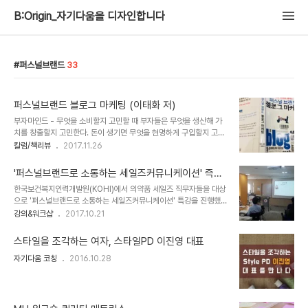
B:Origin_자기다움을 디자인합니다
퍼스널브랜드
33
퍼스널브랜드 블로그 마케팅 (이태화 저)
부자마인드 - 무엇을 소비할지 고민할 때 부자들은 무엇을 생산해 가
치를 창출할지 고민한다. 돈이 생기면 무엇을 현명하게 구입할지 고민
할때, 부자들은 무엇에 투자해 가치를 높일지 고민한다. 내가 강의를
칼럼/책리뷰
2017.11.26
들을 때 그들은 강의를 한다.내가 물건을 살 때 그들은 물건을 만들어
판다.내가 가치를 소비하는 데 집중할 때 그들은 가치를 창출해내는 데
'퍼스널브랜드로 소통하는 세일즈커뮤니케이션' 즉강
집중한다. 가르치는 것은 두 번 배우는 것이다. - 프랑스 작가 조제프
@ 한국보건복지인력개발원
한국보건복지인력개발원(KOHI)에서 의약품 세일즈 직무자들을 대상
주베르 J.Joubert 사과 속에 들어 있는 씨앗은 셀 수 있지만 씨앗 속
으로 '퍼스널브랜드로 소통하는 세일즈커뮤니케이션' 특강을 진행했
에 들어 있는 사과는 셀 수 없다. - 존 에이브램스 퍼스널 브랜드 블로
다.강사의 실사례를 전달하는 것이 도움이 될듯하여 직장인이던 시절
강의&워크샵
2017.10.21
그 마케팅국내도서저자 : 이태화출판 : 미다스북스 2015.05.26상세
퍼스널브랜딩을 만들게 된 이야기로 시작했다. 직장인 시절 내가 하는
보기개인의 브랜드 DNA를 깨워 퍼스널브랜드의 성공자원으로 활용
일을 일일이 말하기 힘들어 대신 설명해줄 블로그를 개설한 이야기. 그
되도록 코칭하는 카페..
스타일을 조각하는 여자, 스타일PD 이진영 대표
것이 계기가 되어 퍼스널 브랜딩의 매력에 빠져 브랜드 매니지먼트 회
자기다움 코칭
2016.10.28
사에 입사까지 했던 이야기. 지금은 카페인 코치로서 잠들어 있는 개인
의 브랜드 DNA를 깨워 퍼스널브랜드의 성공자원으로 활용되도록 코
칭하는 코치가 되었다. 가장 반응이 좋았던 부분은 브랜드 코칭 인터뷰
였다. 블루밍경영연구소에서 개발한 코칭 질문을 브랜드 코칭 질문으
로 바꿔 적용했다. 서로 경청으로 인터뷰를 진행하며 ..