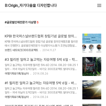
B:Origin_자기다움을 디자인합니다
글로벌인재전문가 이상명
5
KPBI 한국퍼스널브랜드협회 창립기념 글로벌 창의인
재캠프
KPBI 한국퍼스널브랜드협회 창립기념 글로벌 창의인재캠프를 필리핀
에서 진행한다. 글로벌인재전문가 이상명지식소통가 조연심경험설계
전문가 금두환 3인의 멘토와 함께 자신의 무대를 스스로 만들어가는
브랜드 네트워크/300프로젝트
2014.11.27
비법을 전해듣게 될 것이다.
#3 필리핀 일하고 놀고먹는 자유여행 5박 6일 - 팍상
한
일하고 놀고먹는 자유여행 필리핀 5N 6D 2014. 08.20~08.25 1
일차 - 저녁 마닐라 도착2일차 - 바기오 300프로젝트 발대식3일차
- 마닐라로 돌아와 마사지4일차 - 마닐라 더포럼 300프로젝트 발대
여행기획&기록/동남아
2014.08.26
식 & 마닐라시내 5일차 - 팍상한 폭포6일차 - 귀국 아침 7시에 팍상
한 폭포로 출발. 아이나 어른이나 모두 1,350 페소. 안깎아줘요~ 처
#1 필리핀 일하고 놀고먹는 자유여행 5박 6일 - 바기
음 이 풍경을 보았을 때는 그냥 강에서 보트타고 유람하나보다 싶었다.
오
일하고 놀고먹는 자유여행 필리핀 5N 6D 2014. 08.20~08.25 1
출발 직전. 조교의 포즈로~ 폭이 좁은 보트에 건장한 청년이 앞 뒤로,
일차 - 저녁 마닐라 도착2일차 - 바기오 300프로젝트 발대식3일차
가운데 2~3명이 탑승한다. 이때만 해도.... 그냥 유람이었다. 특징이
- 마닐라로 돌아와 마사지4일차 - 마닐라 더포럼 300프로젝트 발대
여행기획&기록/동남아
2014.08.24
있다면 물살을 거슬러 올라간 것. 이러다 수심이 앝아지면 청년이 뛰어
식 & 마닐라시내 5일차 - 팍상한 폭포6일차 - 귀국 첫째날은 새벽 가
내리더니 배를 끌기 시작한다. 두 발을 자유자재로 바위를 지지대 삼아
까운 시간에 마닐라 공항에 도착, 메트로마닐라 오티가스에 위치한 골
배..