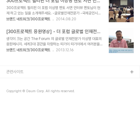
300프로젝트 필리핀 더 포럼 이상명 멘토 서면 인터
드타워에서 짐을 풀었다.글로벌인재전문가 이상명 원장님의 집이자
뷰
300프로젝트 필리핀 더 포럼 이상명 멘토 서면 인터뷰 멘토님이 현
화가 소양 샘 부부 댁이다. 27층의 하늘과 가까운 집. 다음날 필리핀
재 하고 있는 일을 소개해주세요. -글로벌인재전문가 -국제공인시험
바기오에서 글로벌 300프로젝트 첫발대식을 해야 하기에 일찍 잠들
센터장 및 감독관 ETS TOEFL-iBT미국대학입학수능시험 ACT유
브랜드 네트워크/300프로젝트
2014.08.20
었다. 바기오는 마닐라에서 차로 6시간 가량 이동해야한다. 해발
럽대학(원)입학시험 Pearson Vue 주관 국제공인자격시험:미국·캐
1,500m에 위치해 필리핀에서 가장 추운곳이라고. 선교사들이 더위
나다 검정고시 ▪국제 의사▪국제 간호사▪영연방 회계사··· 서울대
를 피해 쉬던 곳이 관광지로 개..
[300프로젝트 응원영상] - 더 포럼 글로벌 인재전문
TEPS연세대 주관 국제영어글쓰기대회 IEWC 영국대사관 주관 국제
가 이상명
생각이 크는 공간 The Forum 의 글로벌 인재전문가 이상명 대표의
대중 스피치대회국제영어 말하기대회···-외교통상부 주관 세계 한상네
응원메시지. 세계3대 경관을 자랑하는 따가이 따가이에서 여러분을
트워크 (YBLN) 정회원 -대통령 직속 헌법자문회의 대통령 자문위원
응원합니다. 미래가 원하는 인재상은 바로 여러분 안에 있습니다.
브랜드 네트워크/300프로젝트
2013.12.16
-영국문화원/싱가폴 국립-사립대학/유럽-북미 명문대학 공인 에이전
300프로젝트 화이팅.
트 -필리핀 상공회의소/한인총연합회/한국대사관 안전대책협의회 이
사 핵심키워드 세가지는 무엇인가요? -가치철학..
관련사이트
Copyright © Daum Corp. All rights reserved.