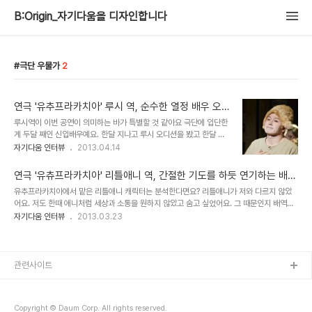
B:Origin_자기다움을 디자인합니다
극단 우물가
2
연극 '유추프라카치아' 루시 역, 순수한 열정 배우 오
영주를 만나다 by 인터뷰어 박현진
루시역이 이번 공연이 의미하는 바가 특별할 것 같아요 극단에 입단한
게 두달 째인 신입배우예요. 한달 지나고 루시 오디션을 봤고 한달 연
습하고 올랐어요. 그 전엔 배우를 꿈꾸는 학생이었고요. (머리까지 노
자기다움 인터뷰
2013.04.14
랗게 탈색하셨다고 들었는데..) 모든걸 쏟자는 마음가짐으로 임했어
요. 평생 하고 싶어하는 직업이니까요. 나에게 배우란 직업은 어떤 의
연극 '유츄프라카치아' 리틀애니 역, 간절한 기도를 하듯 연기하는 배우
미인가요? 배우를 할 때 가장 기뻐요. 다른 배우들과의 소통, 관객과의
이나영을 만나다
유추프라카치아에서 맡은 리틀애니 캐릭터는 분석한다면요? 리틀애니가 저와 다르지 않았
소통을 할 수 있다는게 기쁘고, 메세지가 전달 됐을 때. 피드백 들을
어요. 저도 한때 애니처럼 세상과 소통을 원하지 않았고 숨고 싶었어요. 그 때문인지 배역에
때, 제가 하는 일에 보람을 느껴요. 사진_북투니스트 조하나 예술가로
깊은 몰입을 했었어요. 이 역을 맡으면서 가장 나다움을 찾으며 행복했어요. (어떤 이유로 세
자기다움 인터뷰
2013.03.23
서 영감은 어디서 받아요? 연기를 못한다고 스스로 최면을 걸어요. (오
상과 단절했었어요? ) 학교 졸업하고 1년 반이 지날 무렵 막막하고 두려웠어요. 자존감이 바
의외의 방법이네요? 보통 자신감을 키우려고 하는데) 잘 한다고 생각
닥까지 떨어졌었죠. (참 힘든 시간이었을 텐데 어떻게 극복했어요?) 바닥까지 가고 나니 올
하면 게을러 지는 것 같아요...
라오는 일만 남았더라고요. 시간을 통해 성장하는 것 같아요. 이나영이라는 배우에게 배우란
직업은 어떤 의미인가요? 저에게 배우는 간절한 기도예요. 배우란 직업은 유리벽에 둘러싸
관련사이트
인, 발가벗고 있는 것 같아요. 늘 평가받아야 하고, 경제적 어려움도 감수해야 하고. 포기할..
Copyright © Daum Corp. All rights reserved.