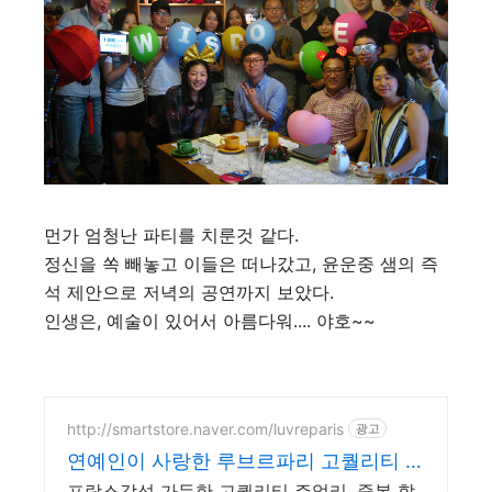
먼가 엄청난 파티를 치룬것 같다.
정신을 쏙 빼놓고 이들은 떠나갔고, 윤운중 샘의 즉
석 제안으로 저녁의 공연까지 보았다.
인생은, 예술이 있어서 아름다워.... 야호~~
http://smartstore.naver.com/luvreparis
광고
연예인이 사랑한 루브르파리 고퀄리티 주
얼리 할인
프랑스감성 가득한 고퀄리티 주얼리, 중복 할