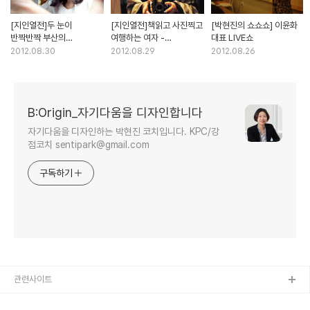
[지인열전]두 눈이
[지인열전]책읽고 사진찍고
[박현진의 쇼쇼쇼] 이윤화
반짝반짝 부산의
여행하는 여자 -
대표 LIVE쇼
'속살여행가' 양화니
외교통상부 사서 유인경
2012.08.30
2012.08.29
2012.08.26
B:Origin_자기다움을 디자인합니다
자기다움을 디자인하는 박현진 코치입니다. KPC/강
점코치 sentipark@gmail.com
구독하기
관련사이트