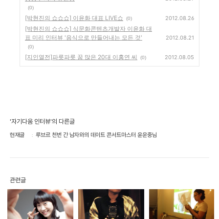
(0)
[박현진의 쇼쇼쇼] 이윤화 대표 LIVE쇼
2012.08.26
(0)
[박현진의 쇼쇼쇼] 식문화콘텐츠개발자 이윤화 대
표 미리 인터뷰 '음식으로 만들어내는 모든 것'
2012.08.21
(0)
[지인열전]파릇파릇 꿈 많은 20대 이홍연 씨
2012.08.05
(0)
'자기다움 인터뷰'의 다른글
현재글
루브르 천번 간 남자와의 데이트 콘서트마스터 윤운중님
관련글