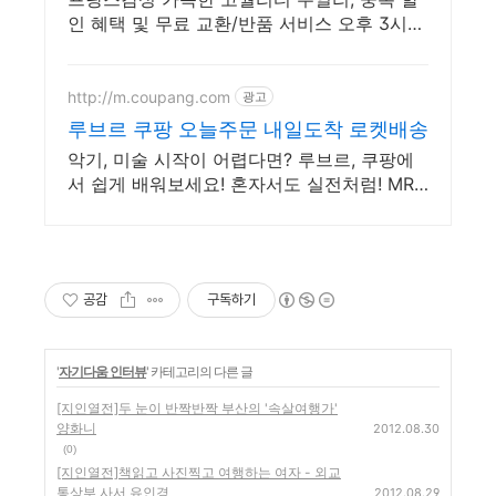
인 혜택 및 무료 교환/반품 서비스 오후 3시
이전 구매시 당일 발송 서비스 및 넉넉한 후기
적립금!
http://m.coupang.com
광고
루브르 쿠팡 오늘주문 내일도착 로켓배송
악기, 미술 시작이 어렵다면? 루브르, 쿠팡에
서 쉽게 배워보세요! 혼자서도 실전처럼! MR
반주로 리듬감까지, 도서 로켓배송으로 받아
보세요.
공감
구독하기
'
자기다움 인터뷰
' 카테고리의 다른 글
[지인열전]두 눈이 반짝반짝 부산의 '속살여행가'
양화니
2012.08.30
(0)
[지인열전]책읽고 사진찍고 여행하는 여자 - 외교
통상부 사서 유인경
2012.08.29