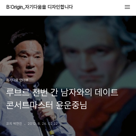
B:Origin_자기다움을 디자인합니다
자기다움 인터뷰
루브르 천번 간 남자와의 데이트
콘서트마스터 윤운중님
코치 박현진
2012. 8. 26. 02:22