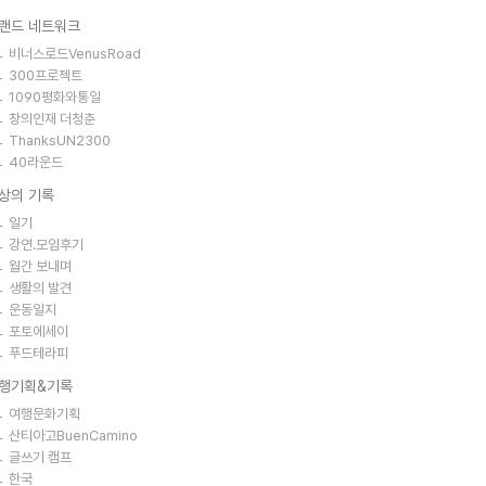
랜드 네트워크
비너스로드VenusRoad
300프로젝트
1090평화와통일
창의인재 더청춘
ThanksUN2300
40라운드
상의 기록
일기
강연.모임후기
월간 보내며
생활의 발견
운동일지
포토에세이
푸드테라피
행기획&기록
여행문화기획
산티아고BuenCamino
글쓰기 캠프
한국