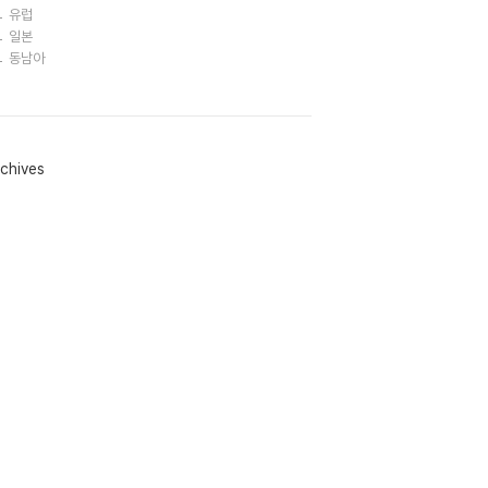
유럽
일본
동남아
chives