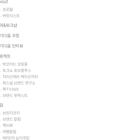
bout
프로필
버킷리스트
의&워크샵
기다움 코칭
기다움 인터뷰
로젝트
박코치는 코칭중
토크쇼 호모쿵푸스
지리산에서 백두산까지
퍼스널 브랜드 연구소
북TV365
브랜드 팟캐스트
럼
브릿지코치
브랜드 칼럼
책리뷰
여행칼럼
박PD의 심리쿠킹