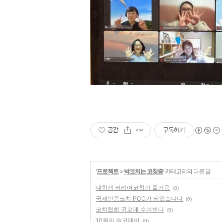
공감
구독하기
'
프로젝트
>
박코치는 코칭중
' 카테고리의 다른 글
대학생 커리어코칭의 즐거움
(0)
국제인증코치 PCC가 되었습니다
(0)
코치협회 공로패 수여받다
(0)
10월의 슬코데이
(0)