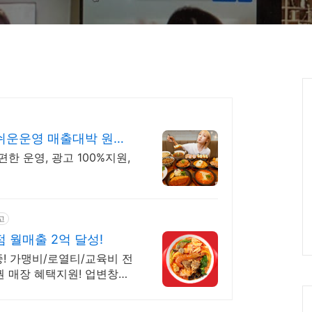
Ca
쉬운운영 매출대박 원금
편한 운영, 광고 100%지원,
고
마라탕 창업은 탕화쿵푸! 가맹점 월매출 2억 달성!
중! 가맹비/로열티/교육비 전
권 매장 혜택지원! 업변창업