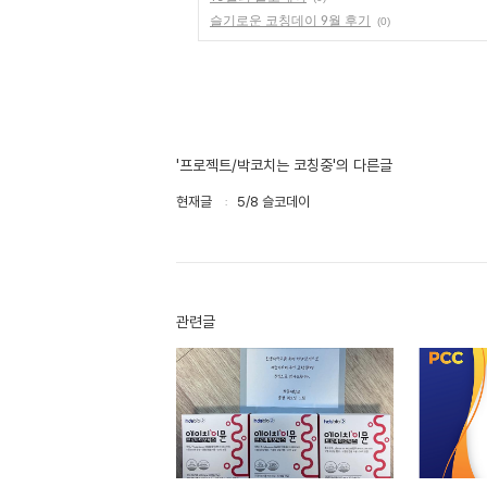
슬기로운 코칭데이 9월 후기
(0)
'프로젝트/박코치는 코칭중'의 다른글
현재글
5/8 슬코데이
관련글