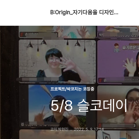
B:Origin_자기다움을 디자인합니다
프로젝트/박코치는 코칭중
5/8 슬코데이
코치 박현진
2022. 5. 9. 17:14