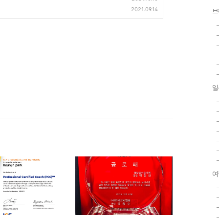
2021.09.14
브
일
여