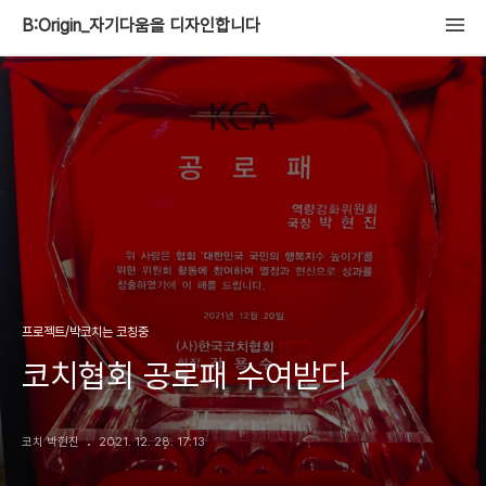
B:Origin_자기다움을 디자인합니다
프로젝트/박코치는 코칭중
코치협회 공로패 수여받다
코치 박현진
2021. 12. 28. 17:13