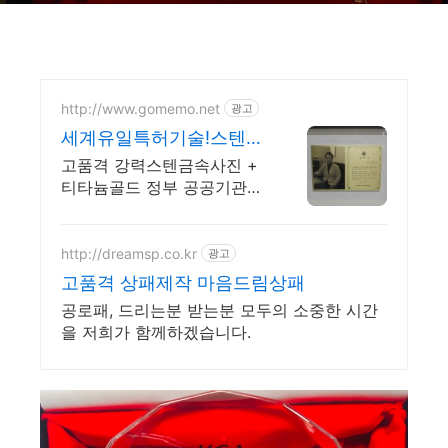
http://www.gomemo.net
광고
세계유일특허기술!스텐금
속사진 실외1000년보존
고품격 강력스텐금속사진 +
전문디자인
티타늄골드 정부 공공기관
납품 세계유일기술 유사품주
의! 극섬세사진표현 전문디자
이너 1000년의수명 나노, 마
http://dreamsp.co.kr
광고
이크로 홀
고품격 상패제작 마음드림상패
공로패, 드리는분 받는분 모두의 소중한 시간
을 저희가 함께하겠습니다.