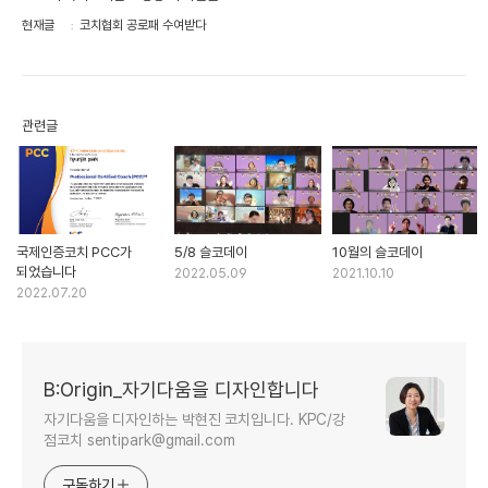
현재글
코치협회 공로패 수여받다
관련글
국제인증코치 PCC가
5/8 슬코데이
10월의 슬코데이
되었습니다
2022.05.09
2021.10.10
2022.07.20
B:Origin_자기다움을 디자인합니다
자기다움을 디자인하는 박현진 코치입니다. KPC/강
점코치 sentipark@gmail.com
구독하기