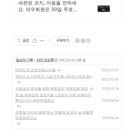
도착 로켓배송
세련된 코치, 마음을 전하세
요. 와우회원은 30일 무료반
품! 복잡한 지갑은 이제 그만!
RFID 차단으로 안전하게 수
납하세요.
공감
구독하기
'
일상의 기록
>
강연.모임후기
' 카테고리의 다른 글
대한민국 코칭컨페스티벌
2023.01.21
(0)
한미수교 140주년 기념 연주회 <한국가곡의 밤>
2022.10.03
(0)
인증코치 육성을 위한 멘토코치 역량강화 과정
2020.12.16
(0)
한.일 국제코칭 심포지움 <코칭의 미래 브랜딩이
핵심이다> @아주대학교
2019.06.26
(0)
조훈철 저자와 함께 하는 문화재 공부의 날 @블루
밍경영연구소
2019.06.26
(0)