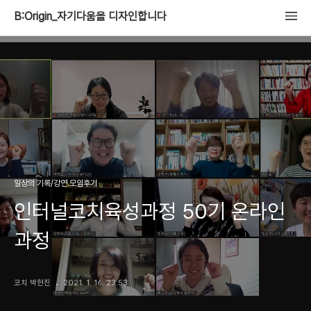
B:Origin_자기다움을 디자인합니다
일상의 기록/강연.모임후기
인터널코치육성과정 50기 온라인
과정
코치 박현진
2021. 1. 16. 23:53