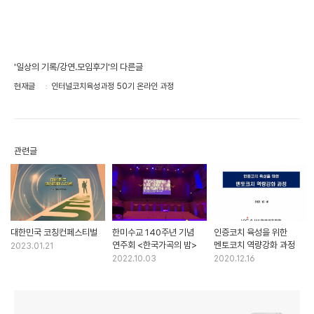
'일상의 기록/강연.모임후기'의 다른글
현재글
인터널코치육성과정 50기 온라인 과정
관련글
대한민국 코칭컨페스티벌
한미수교 140주년 기념
인증코치 육성을 위한
연주회 <한국가곡의 밤>
멘토코치 역량강화 과정
2023.01.21
2022.10.03
2020.12.16