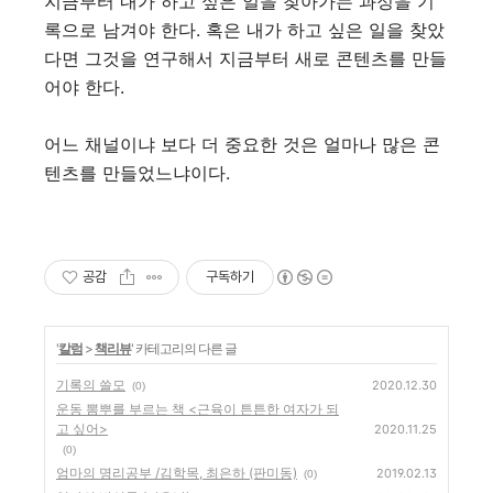
지금부터 내가 하고 싶은 일을 찾아가는 과정을 기
록으로 남겨야 한다. 혹은 내가 하고 싶은 일을 찾았
다면 그것을 연구해서 지금부터 새로 콘텐츠를 만들
어야 한다.
어느 채널이냐 보다 더 중요한 것은 얼마나 많은 콘
텐츠를 만들었느냐이다.
공감
구독하기
'
칼럼
>
책리뷰
' 카테고리의 다른 글
기록의 쓸모
2020.12.30
(0)
운동 뽐뿌를 부르는 책 <근육이 튼튼한 여자가 되
고 싶어>
2020.11.25
(0)
엄마의 명리공부 /김학목, 최은하 (판미동)
2019.02.13
(0)