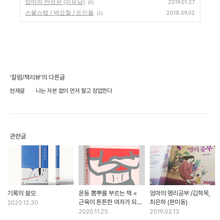
엄마의 반성문 (이유남)
2019.01.27
(0)
스몰스텝 / 박요철 / 뜨인돌
2018.09.02
(1)
'칼럼/책리뷰'의 다른글
현재글
나는 자본 없이 먼저 팔고 창업한다
관련글
기록의 쓸모
운동 뽐뿌를 부르는 책 <
엄마의 명리공부 /김학목,
근육이 튼튼한 여자가 되고
최은하 (판미동)
2020.12.30
싶어>
2020.11.25
2019.02.13