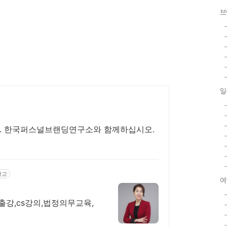
브
일
법. 한국퍼스널브랜딩연구소와 함께하십시오.
광고
여
출강,cs강의,법정의무교육,