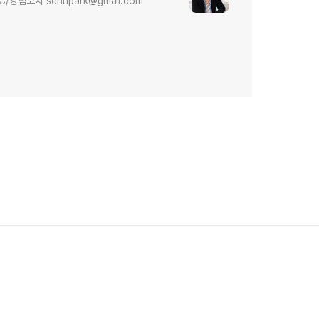
점코치 sentipark@gmail.com