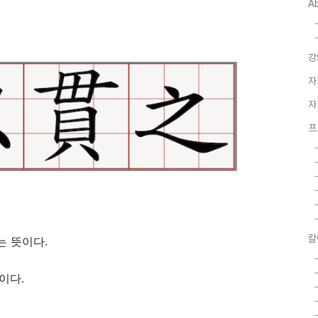
A
강
자
자
프
칼
는 뜻이다.
이다.