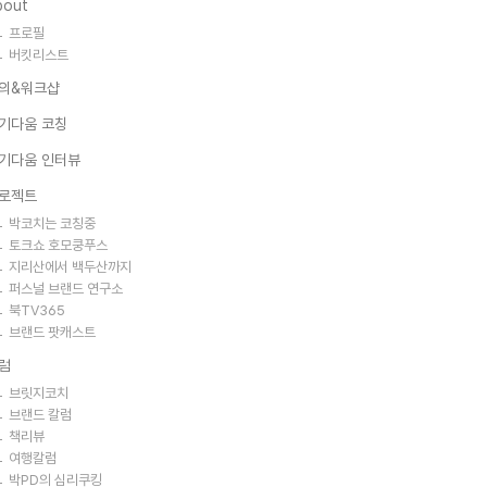
bout
프로필
버킷리스트
의&워크샵
기다움 코칭
기다움 인터뷰
로젝트
박코치는 코칭중
토크쇼 호모쿵푸스
지리산에서 백두산까지
퍼스널 브랜드 연구소
북TV365
브랜드 팟캐스트
럼
브릿지코치
브랜드 칼럼
책리뷰
여행칼럼
박PD의 심리쿠킹