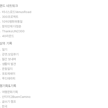
랜드 네트워크
비너스로드VenusRoad
300프로젝트
1090평화와통일
창의인재 더청춘
ThanksUN2300
40라운드
상의 기록
일기
강연.모임후기
월간 보내며
생활의 발견
운동일지
포토에세이
푸드테라피
행기획&기록
여행문화기획
산티아고BuenCamino
글쓰기 캠프
한국