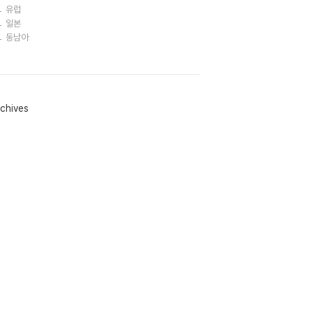
유럽
일본
동남아
chives