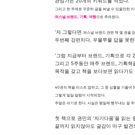
관심가는 20개의 키워드를 적었다.
그리고 한 주제로 꾸준히 글을 써낼 수 있을만한 키
퍼스널 브랜드, 기획, 여행
으로
추려졌다.
'자 그렇다면
퍼스널 브랜드 관련 책 몇 권을 
두번째 강펀치다. 우물쭈물 답을 못한
'그럼 지금부터 브랜드, 기획으로 각 
그리고 5주동안 매주 브랜드, 기획책을
목적을 갖고 책을 보다보면 읽다가도 
40권의 책을 리스트 업하고, 그 중 심혈을 기울여 
그렇게 일일 칼럼이 시작되었다.
주말은 쉬기로 한다. 사실은
평일에
빵꾸내는 걸 주
첫 책으로 권민의 '자기다움'을 읽는
끝까지 읽지않아도 글감이 마구 발견되