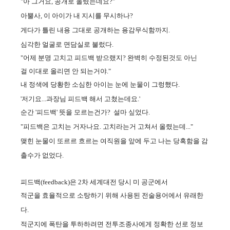
"아 그거요, 공개로 올렸는데요?"
아뿔사, 이 아이가 내 지시를 무시하나?
게다가 틀린 내용 그대로 공개하는 용감무식함까지.
심각한 얼굴로 면담실로 불렀다.
"어제 분명 고치고 피드백 받으랬지? 완벽히 수정된것도 아닌
걸 이대로 올리면 안 되는거야."
내 정색에 당황한 소심한 아이는 눈에 눈물이 그렁했다.
'저기요...과장님
피드백 해서 고쳤는데요.'
순간 '피드백' 뜻을 모르는건가? 설마 싶었다.
"피드백은 고치는 거자나요. 고치라는거 고쳐서 올렸는데..."
맺힌 눈물이 또르르 흐르는 여직원을 앞에 두고 나는
당혹함을 감
출수가 없었다.
피드백(feedback)은 2차 세계대전 당시 미 공군에서
적군을 효율적으로 소탕하기 위해 사용된 전술용어에서 유래한
다.
적군지에 폭탄을 투하하려면 전투조종사에게 정확한 선로 정보