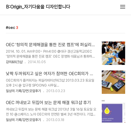
B:Origin_자기다움을 디자인합니다
oec
3
OEC '창의적 문제해결을 통한 진로 캠프'에 퍼실리테
이터로 참가하다 @ 대구 경산고등학교
2014. 10. 01. Am9:00~ Pm4:00 @대구 경산고등학교OEC
'창의적 문제해결을 통한 진로 캠프' OEC 장영화 대표님과 통화하다
가 한가지 제안을 덥석 받아들였다. 대구 경산고에서 '창의적 문제해결
강의&워크샵
2014.10.05
을 통한 진로 캠프'퍼실리테이터로 참석하기로. 9월 마지막 2일을 강
원도 옥계에서 보내고 10월의 첫날을 맞이하러 대구로 이동했다. 오늘
낯짝 두꺼워지고 싶은 여자가 참여한 OEC회의가 즐
하룻동안 앙트십 프로그램을 함께 하는 2학년 6반. 아이들과 인사하
거워지는 퍼실리테이션워크샵 후기
OEC회의가 즐거워지는 퍼실리테이션워크샵 2013.03.23 토요일
고 본 앙트십 수업에 들어갔다. 세상의 문제를 다양한 방법으로 해결하
오후 2시 @ 압구정 SPOONG 사무실
고 새로운 기회를 만들어내는 기업의 세계를 알아보는문제해결카드
http://www.wisdo.me/wisdome/viewWisdome.do?
일상의 기록/강연.모임후기
2013.03.23
워크샵을 진행했다. 문제해결카드 워크샵 이 카드에는 다양한 기업이
seqWisdome=1558 회의를 많이 하는 조직은 회의적이다. 라고
문제를 해결 한 사례를 답고 있다.익숙한 이름의 기업들이 이런 기업가
내가 다녔던 회사의 사장님은 말씀하셨다. 그럼에도 불구하고 조직생
정신을 전파하는 교육에서 만나..
OEC 꺼내보고 뒤집어 보는 문제 해결 워크샵 후기
활에서 '회의'는 피할 수 없는 일과였다. 회의라면서 윗 분 혼자 두 시
꺼내보고 뒤집어 보는 문제 해결 워크샵 2013년 3월 16일 토요일 오
간 훈계하는 회의, 의견 내보래놓고 그게 실현 가능하냐며 면박주는 상
전 10 @스페이스 노아 OEC와의 인연은 벌써 3년 여전이다. 기업가
사, 말한 사람이 전부 해야하는 덤테기형 회의. 이것이 침묵하게 하는
정신을 전파하는 기관으로 스타트업지원, 컨설팅, 다양한 교육을 만들
일상의 기록/강연.모임후기
2013.03.18
직장의 회의문화다. 어떻게 하면 참여하는 모두가 즐거워질 수 있을까.
어가는 기업이다. 한동안 회사에서 소비지향적 여행에서 벗어나 어떤
사회생활을 할수록 필요하는 능력이 말하는 능력인것 같다. 날이 갈수
가치를 결합할 수 있을지 고민하며 제주도 글쓰기 캠프 여행을 기획했
록 그 능력은 나에게도 요구되고, 이왕이면 부..