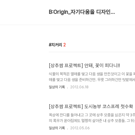
B:Origin_자기다움을 디자인합니다
치커리
2
[상추쌈 프로젝트] 안돼, 꽃이 피다니!!
식물의 목적은 열매를 맺고 다음 생을 만든것이고 이 꽃을 
매를 맺고 다음 생을 준비하건만. 무릇 그러하건만 텃밭에서 
갖에선 꽃이 피우면 안되는거다. 어쩐지 애들이 질겨진다 
일상의 기록
2012.06.18
도 못하고 억세져서 손을 못쓰게 됐다. 며칠 방치끝에 이녀
대더니 꽃을 피우고 말았다. 용서해라. 너의 꽃질에 기뻐하
한것을. 대신 거름으로 써줄께. 그래, 먹을 만큼 먹었어. 
[상추쌈 프로젝트] 도시농부 코스프레 첫수확
로 들어가버리고 초토화 됨. 해질녁 찍고나니 더 황량하구만
옥상에 잔디를 들어내고 그 곳에 상추 모종을 심은지 약 3주
의 폭우가 쏟아짐에도 멀쩡히 살아준 내 상추 모종들. 그 
방불케하는 날씨에 가끔 물을 뿌려준 것 말고는 신경을 껐더
일상의 기록
2012.05.06
방문하는데 세상에. 요로코롬 빽빽하게 자라났던 것이었다. 