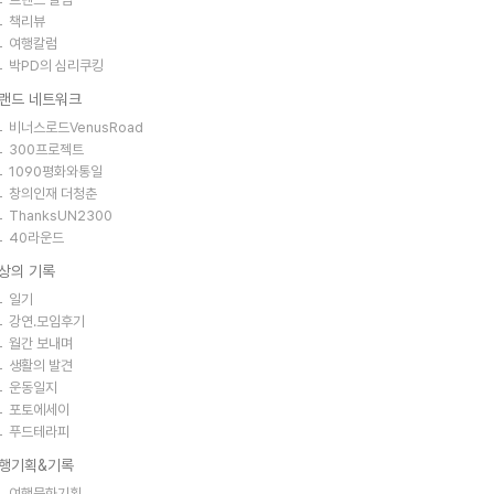
책리뷰
여행칼럼
박PD의 심리쿠킹
랜드 네트워크
비너스로드VenusRoad
300프로젝트
1090평화와통일
창의인재 더청춘
ThanksUN2300
40라운드
상의 기록
일기
강연.모임후기
월간 보내며
생활의 발견
운동일지
포토에세이
푸드테라피
행기획&기록
여행문화기획