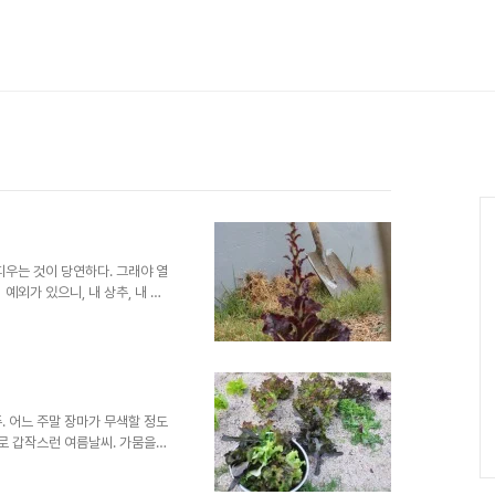
Ca
피우는 것이 당연하다. 그래야 열
예외가 있으니, 내 상추, 내 쑥
했어. 쑥갓은 몇잎 뜯어먹어보지
석들은 드디어 기를쓰고 대를 뻗
지 못하고 밭을 갈아 엎음을 선택
마지막 잎까지 그날 비빔밥의 재료
.
. 어느 주말 장마가 무색할 정도
뒤로 갑작스런 여름날씨. 가뭄을
랬다. 이틀에 한번 꼴로 옥상을
적꽃상추, 그냥 상추, 치커리,