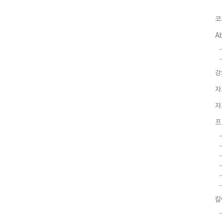
코
A
강
자
자
프
칼