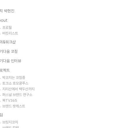
치 박현진
bout
프로필
버킷리스트
의&워크샵
기다움 코칭
기다움 인터뷰
로젝트
박코치는 코칭중
토크쇼 호모쿵푸스
지리산에서 백두산까지
퍼스널 브랜드 연구소
북TV365
브랜드 팟캐스트
럼
브릿지코치
브랜드 칼럼