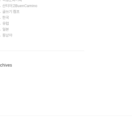
산티아고BuenCamino
글쓰기 캠프
한국
유럽
일본
동남아
chives