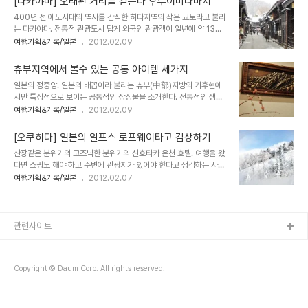
[다카야마] 오래된 거리를 걷는다 후루이미나마치
에서 걸어서 5분 거리. 교통이 편리한고 번화가에 인접하여 관광하기
400년 전 에도시대의 역사를 간직한 히다지역의 작은 교토라고 불리
에 좋다. 본관 9층, 별관 5층의 대형 호텔로 그만큼 다양한 레스토랑
는 다카야마. 전통적 관광도시 답게 외국인 관광객이 일년에 약 13만
과, 온천 시설을 마련했다. 특히 물산관을 둠으로서 다카야마의 특산
명 방문한다. 그만큼 외국인들에겐 일본적인 매력으로 이끌기 때문이
여행기획&기록/일본
2012.02.09
기념품을 숙박하면서 구매할수 있다는 장점이 크다. 넉넉한 공간 객실
다. ▲ 아랫쪽 눈 쌓인 곳이 용수로다. 성이나 절, 신사 가는 길에는 인
안내 7-8층만 특별 객실이다. 주최측의 배려고 특별실에 묵었다. 이
구가 늘고 번화가가 생기듯 다카야마 진야가 생긴 후 이 근처에서 번화
두 층에 묵는 고객에..
츄부지역에서 볼수 있는 공통 아이템 세가지
한 거리가 바로 '산마치'다. 역사를 고스란히 담은 이 거리는 일본의 중
일본의 정중앙. 일본의 배꼽이라 불리는 츄부(中部)지방의 기후현에
요 전통 건물 보존 지역으로 선정되어 현재도 갈색과 흑색을 기조로 한
서만 특징적으로 보이는 공통적인 상징물을 소개한다. 전통적인 생산
풍경에 어울리는 건축물에만 신축. 개장을 허가한다. 진야는 상급 관리
품으로 전해지기도 하지만 현대인의 입맞게 맞게 변형되고 응용되어
여행기획&기록/일본
2012.02.09
사무라이가 중앙으로부터 파견된 직할관청이다. 그런 까닭으로 마을
선보이기도한다. 겨울에만 볼수 있는 하나모찌 (はなもち) 마른 가지
의 건물은 진야의 지붕보다 낮게 지어야 했다. 현재의 양조장이나 상가
에 흰색과 분홍색의 조각들을 붙여 장식된 것을 많이 본다. 하나모찌라
카페를 비롯한 음식점, 공예점..
[오쿠히다] 일본의 알프스 로프웨이타고 감상하기
는 장식품으로 꽃을 의미하는 하나(はな)와 떡을 의미하는 모찌(も
산장같은 분위기의 고즈넉한 분위기의 신호타카 온천 호텔. 여행을 왔
ち)가 합쳐진 말이다. 겨울에는 꽃이 피지 않기 때문에 시들지 않는 꽃
다면 쇼핑도 해야 하고 주변에 관광지가 있어야 한다고 생각하는 사람
을 만들어 장식해두는 것이다. 큰 공간일수록 크고 화려하지만 가지 두
들에게 이 호텔의 고요하기만한 분위기가 불편할 수도 있겠다. 그러나
여행기획&기록/일본
2012.02.07
어개에 몇알의 장식만 해둔 소박하고 앙증맞은 장식도 한다. 위) 후루
일본의 알프스를 감상하는 로프웨이가 바로 옆에 있기에 이 단점(?) 눈
이 마치거리의 양조장에 놓인 하나모찌. 좌) 신호타카 로비에 장신된
녹듯 사라진다. ⓒ 신호타카 로프웨이 공식CD 30분에 한 번씩 출발
하나모찌와 알프스 산맥을 표현한 나무 부조. 우..
하기 때문에 시간을 맞추어서 가야한다. 제 1,2 로프웨이 왕복권이 어
른 기준으로 2,800엔이다. (어린이 1,400엔) 해발 1,117m의 신호
관련사이트
타카온천에서 시라카바히라역(しらかば平驛)까지, 다시 해발
2156m의 니시호타카구치역(西穗高口驛)까지 2번에 나누어서 올
라가는데 각각 4분, 7분이 걸린다. 150명을 태울 수 있는 복층식 곤
Copyright © Daum Corp. All rights reserved.
돌라를를 타고 하얀 세상을 가로지르..