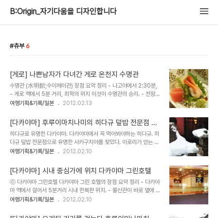
B:Origin_자기다움을 디자인합니다
츄부
6
[게로] 나쁜남자가 다녀간 게로 온천지 수명관
수명관 (水明館;수이메이관) 장점 요약 정리 - 나고야에서 2:30분,
- 게로 역에서 5분 거리, 최적의 위치 이것이 수명관의 승리. - 천왕부
부가 다녀갔다 해서 더 유명해졌음. - 뭐니뭐니해도 게로 온천. 미인온
여행기획&기록/일본
2012.02.13
천을 불릴만큼 여성에게 좋은 알칼리 온천수. 매끈매끈함. - 1층 노천,
3층, 9층 최고전망대 온천 3개 운영 수명관은 4동이다. 게로 온천에
[다카야마] 후루이마치나미의 히다규 덮밥 전문점 사
선 규모가 가장 크다. 병풍같은 산림이 감싸고 앞은 물이 흐른다. 온천
카구치야
히다규로 유명한 다카야마. 다카야마에서 꼭 먹어봐야하는 히다규. 히
중심가의 중심인 수명관(수이메이관) 큰 건물 세 동이 보인다. 시내 중
다규 덮밥 전문점으로 유명한 사카구치야를 찾았다. 이로리가 있는 테
심가이기도 하며 게로역과 인접해 인기가 좋다. 겨울동안 매주 토요일
이블을 선택했다. 모래에 뭍힌 숯이 벌겋게 익었다. 가장 유명하다는
여행기획&기록/일본
2012.02.10
밤 불꽃놀이를 하는데 외출하지 않고 수명관 건물에서 불꽃의 환희를
히다규 덥밥. 히다규 돈부리 웃시시다 동 (ウッシしだ丼) 히다규 돈
감상할 수 있다. 수명관의 이모저모 몇백년의 역사가 천왕내외가 다녀
부리 1,300엔 일본에서는 카레가 나오면 꼭 차가운 물이 나온다. 한
간 이후로 더..
[다카야마] 시내 중심가에 위치 다카야마 그린호텔
겨울에도 다른음식에는 녹차가 나오는데 카레는 찬물이다. 숭늉이 뜨
ⓒ 다카야마 그린호텔 다카야마 그린 호텔의 장점 요약 정리 - 다카야
거워야 제맛이듯, 카레에는 찬물이 콤비인듯. 이곳의 대표 아이디어 음
마 역에서 걸어서 5분거리 시내 한복판 위치. - 물산관이 바로 옆에 있
식. 히다규 니기리 스시(飛騨牛にぎり寿司) 2개 600엔. 히다규를
어 쇼핑 한큐에 끝냄 - 물산관 옆에 무료 족욕탕 있음. - 이로리에서의
여행기획&기록/일본
2012.02.10
덮은 스시 두 알을 과자받침에 담아 내놓는다. 포장이 필요한 것도 아
가이세키는 가장 일본적인 특색. - 한인합작드라마 나쁜남자 로케지 -
니고 쓰레기가 남는 것도 아니니 테이크아웃도 가능하다. 사장의 와이
대욕탕 노천온천 시설 좋음 규모 큰 호텔 선호자에게 최적 다카야마 역
프가 개발한 스시로 특허도 냈다고 한다. ..