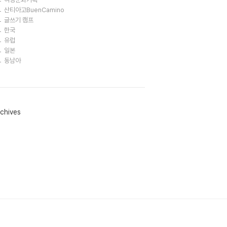
산티아고BuenCamino
글쓰기 캠프
한국
유럽
일본
동남아
chives