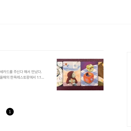
Ca
세카드를 주신다 해서 만났다.
올해의 한옥레스토랑에서 1:1로
드는 봉투를 선택한다. 그림 카
만, 뽑은 사람이 자신의 운을 해
카드 한 장이 들어있었는데, 이것
생긴다.) 또 신기하게도 작년에
받아들일까 궁금해졌다. 모든 그
 운의 이름을 붙이고 부연설..
1