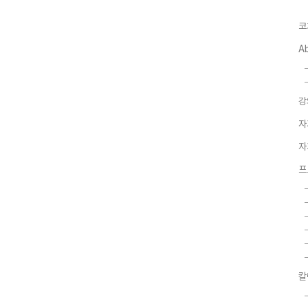
코
A
강
자
자
프
칼