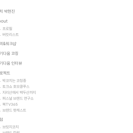
치 박현진
bout
프로필
버킷리스트
의&워크샵
기다움 코칭
기다움 인터뷰
로젝트
박코치는 코칭중
토크쇼 호모쿵푸스
지리산에서 백두산까지
퍼스널 브랜드 연구소
북TV365
브랜드 팟캐스트
럼
브릿지코치
브랜드 칼럼