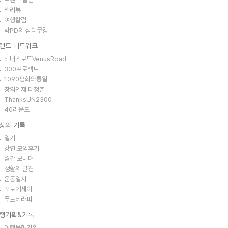
책리뷰
여행칼럼
박PD의 심리쿠킹
랜드 네트워크
비너스로드VenusRoad
300프로젝트
1090평화와통일
창의인재 더청춘
ThanksUN2300
40라운드
상의 기록
일기
강연.모임후기
월간 보내며
생활의 발견
운동일지
포토에세이
푸드테라피
행기획&기록
여행문화기획