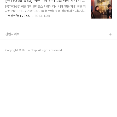
[북TV365_#30] 이근미의 인터뷰쇼'사랑이 다시 내
화 캐치미 기획/각본/연출 뮤직비디오 및 광고 80여 편 연출 임창정
게 말을 거네' 류근 저자편
[북TV365] 이근미의 인터뷰쇼'사랑이 다시 내게 말을 거네' 류근 저
서문탁 노블레스 바이브 김정훈 대표작 – 렉서스 * 감독이 된 계기. 고
자편 2013.11.07 AM10:00 @ 봄온아카데미 강남캠퍼스 사랑이
교3 사진에 대한 관심이 영화로 이어짐. 대학은 가야겠고 공부로 승부
다시 내게 말을 거네국내도서저자 : 류근출판 : 웅진문학임프린트곰
프로젝트/북TV365
2013.11.08
보는 것을 선택하는 대신 영화의 길을 가야겠다고 판단함. * 데뷔를 일
2013.07.30상세보기 페북프린스, 페북 스타라는 별명이 있다. 페북
찍 한 것 같다. 충무로가 대한민국 영화의 메카였다. 도제시스템이 있
을 하게 된 계기는? 이쁜 후배 기집애가 '오빠 같은 시인은 페북을 해
었고 인고..
야한다' 고 그랬다. 그래서 시작하 페북, 주변인만 본다고 생각했는데
알고보니 불특정 다수가 내 글을 읽고 있더라. 그러다 출판사에서 연락
관련사이트
이 오고 산문집을 내게 됐다. '조낸'이란 조사와 '시바'라는 감탄사가
있다. 욕이 나오는 저급한 책이라는 비난도 많이 받았다. 나는 고급한
감탄사, 부사라고 생각한다. 이근미 MC와 류근 시인은 중대 문창과
Copyright © Daum Corp. All rights reserved.
선후배 사이다..