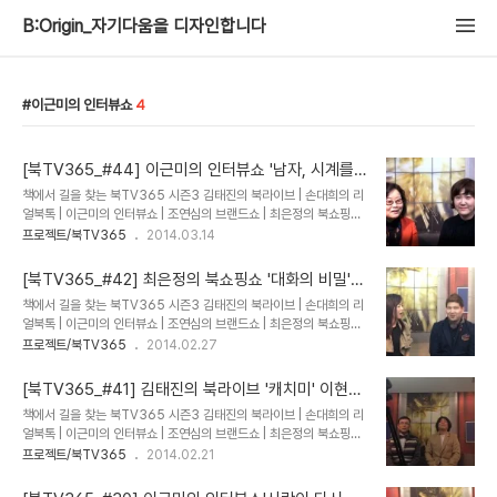
B:Origin_자기다움을 디자인합니다
이근미의 인터뷰쇼
4
[북TV365_#44] 이근미의 인터뷰쇼 '남자, 시계를
말하다' 이은경 저자편
책에서 길을 찾는 북TV365 시즌3 김태진의 북라이브 | 손대희의 리
얼북톡 | 이근미의 인터뷰쇼 | 조연심의 브랜드쇼 | 최은정의 북쇼핑쇼
2014.03.13 AM10:00 @ 봄온아카데미 강남캠퍼스 * 책을 쓰게
프로젝트/북TV365
2014.03.14
된 이유는?공부한는데 집중하느라 책을 쓴다는걸 엄두내지 못했다. 여
러 잡지에 기고한 시계 칼럼을 책으로 써보자 싶어서 지난해 여름부터
[북TV365_#42] 최은정의 북쇼핑쇼 '대화의 비밀'
본격적으로 쓰기 시작해 6개월만에 탈고했다.2011년부터 기사작성
천호림 저자편
책에서 길을 찾는 북TV365 시즌3 김태진의 북라이브 | 손대희의 리
을 위해 자료조사를 많이 했다. * MC의 시계를 평가해 달라.스와치
얼북톡 | 이근미의 인터뷰쇼 | 조연심의 브랜드쇼 | 최은정의 북쇼핑쇼
다. 스와치 시계는 여러 종류를 한정적으로 생산한다. 예술가와 콜라보
2014.02.27 AM10:00 @ 봄온아카데미 강남캠퍼스 지금 이자리
프로젝트/북TV365
2014.02.27
도 많이한다. 사람들의 생에 첫 시계가 스와치인 경우가 많다. * 가지
에 있게 된 이야기를 해달라. 부잣집 막내아들 같은 분위기다. 연극영
고 나온 시계를 보여달라 킥스타터에서 펀딩받아 제작한 시각장애인
화 전공 하셨다는데? 연극, 뮤지컬을 공부했다. 졸업하지 못했다. 재수
을 위한 만지는 시계를 소개 ..
[북TV365_#41] 김태진의 북라이브 '캐치미' 이현종
해서 들어갔는데 그때 과외선생이 하정우였다. 지금은 화려한 스타지
감독
책에서 길을 찾는 북TV365 시즌3 김태진의 북라이브 | 손대희의 리
만 당시는 어려웠다. 학비문제로 지방대의 합숙비, 등록금을 감당하려
얼북톡 | 이근미의 인터뷰쇼 | 조연심의 브랜드쇼 | 최은정의 북쇼핑쇼
면 150만원이 필요했는데 아르바이트로 감당할 수가 없었다. 과대표
2014.02.20 AM10:00 @ 봄온아카데미 강남캠퍼스 소넷 엔터테
프로젝트/북TV365
2014.02.21
까지 할 정도였지만 예체능은 아르바이트를 지속하기가 어렵다. 원치
인먼트 대표 서울예대 영화과 졸업 국민대 영화과 졸업 2002년 영화
않게 자퇴 하게 된다. 연기하는건 좋아해서 대학로에서 아동 연극도 하
묻지마 패밀리 연출 2006년 영화 태양의 이면 기획/제작 2013년 영
곤 했다. 석달에 60만원. 여..