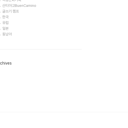
산티아고BuenCamino
글쓰기 캠프
한국
유럽
일본
동남아
chives