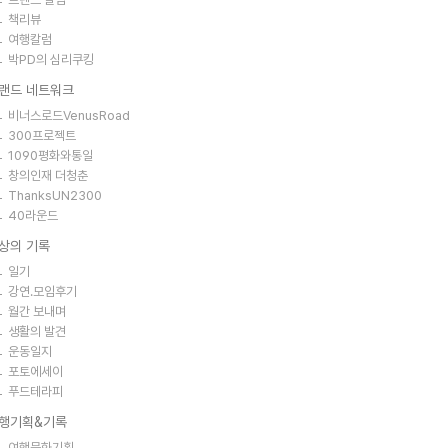
책리뷰
여행칼럼
박PD의 심리쿠킹
랜드 네트워크
비너스로드VenusRoad
300프로젝트
1090평화와통일
창의인재 더청춘
ThanksUN2300
40라운드
상의 기록
일기
강연.모임후기
월간 보내며
생활의 발견
운동일지
포토에세이
푸드테라피
행기획&기록
여행문화기획