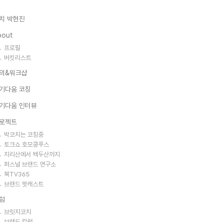
치 박현진
bout
프로필
버킷리스트
의&워크샵
기다움 코칭
기다움 인터뷰
로젝트
박코치는 코칭중
토크쇼 호모쿵푸스
지리산에서 백두산까지
퍼스널 브랜드 연구소
북TV365
브랜드 팟캐스트
럼
브릿지코치
브랜드 칼럼