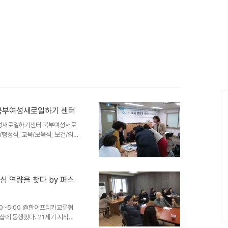
Ca
@북부여성새로일하기 센터
부여성새로일하기센터 북부여성새로
행정직, 교육/보육직, 보건/의
하는 멘티를 매칭하여 멘토의 노
느낌이 팍팍 들어간 이다. 올해
 기수 처음 만나는 멘토와 멘티
 목표를 세우는 작업을 하여 성
심 역량을 찾다 by 퍼스
례 이후, 그림카드를 활용해 을
의한 멘토링의 의미에 맞게 실행
1:00~5:00 @한아프리카교류협
에 동행했다. 21세기 지식창
 아니면 안 되는, 나의 핵심역