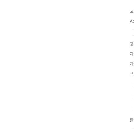
코
A
강
자
자
프
칼