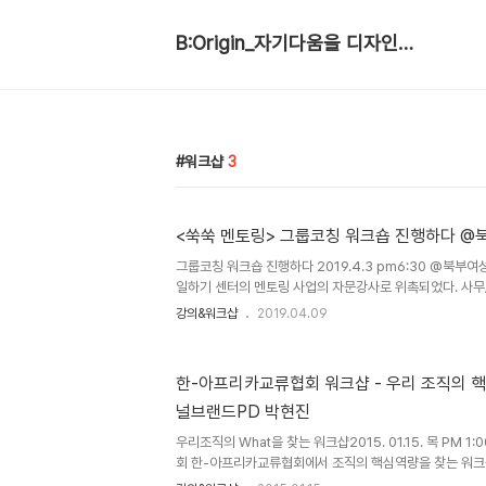
B:Origin_자기다움을 디자인합니다
워크샵
3
<쑥쑥 멘토링> 그룹코칭 워크숍 진행하다 
그룹코칭 워크숍 진행하다 2019.4.3 pm6:30 @북
일하기 센터의 멘토링 사업의 자문강사로 위촉되었다. 사무/
료직, 강사직, 창업 등 경력을 보유한 멘토와 이제 막 시작
강의&워크샵
2019.04.09
하우를 전수받도록 지원하는 사업이다. 이름마저도 성장의 
4기까지 선발해 운영할 예정이다. 강사로서 나의 역할은 매
가 멘토링을 잘 진행할 수 있도록 멘토링의 의미를 정의하고
한-아프리카교류협회 워크샵 - 우리 조직의 핵
공적인 멘토링 결과를 낼수 있도록 한다. 멘토-멘티의 상견
널브랜드PD 박현진
정의해본다. 다들 탁월한 문장력의 소유자였다. 그룹이 정
계획을 구..
우리조직의 What을 찾는 워크샵2015. 01.15. 목 PM 
회 한-아프리카교류협회에서 조직의 핵심역량을 찾는 워크샵
조사회가 요구하는 인재의 조건은 무엇일까? 이 조직에서 나