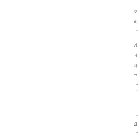
코
A
강
자
자
프
칼