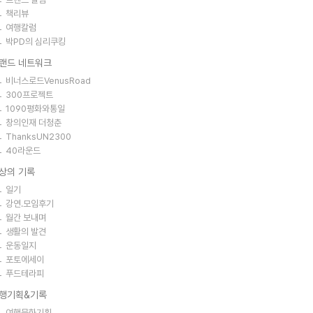
책리뷰
여행칼럼
박PD의 심리쿠킹
랜드 네트워크
비너스로드VenusRoad
300프로젝트
1090평화와통일
창의인재 더청춘
ThanksUN2300
40라운드
상의 기록
일기
강연.모임후기
월간 보내며
생활의 발견
운동일지
포토에세이
푸드테라피
행기획&기록
여행문화기획