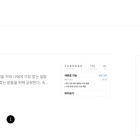
Ca
을 거쳐 나에게 가장 맞는 알람
찾는 분들을 위해 공유한다. 속
이 울리면 자기 전에 내가 세팅
거나, 스마트폰을 설정한 횟수만
벌덕 일어나 휴대폰을 미친듯이 흔
 그 전엔 무슨 수를 써도 알람이
게 일어나는 민초같은 존재라고나
어플을 지운 적도 있다. 안드로
1