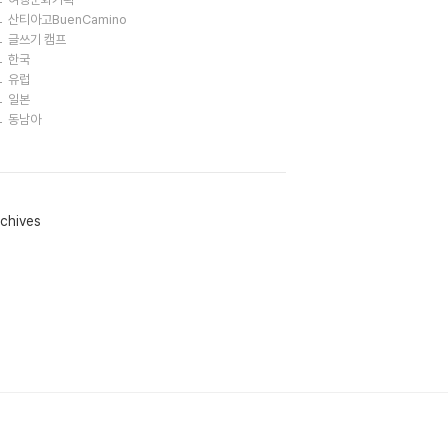
산티아고BuenCamino
글쓰기 캠프
한국
유럽
일본
동남아
chives