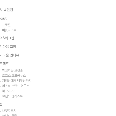
치 박현진
bout
프로필
버킷리스트
의&워크샵
기다움 코칭
기다움 인터뷰
로젝트
박코치는 코칭중
토크쇼 호모쿵푸스
지리산에서 백두산까지
퍼스널 브랜드 연구소
북TV365
브랜드 팟캐스트
럼
브릿지코치
브랜드 칼럼