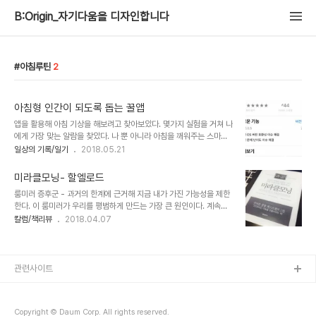
B:Origin_자기다움을 디자인합니다
아침루틴
2
아침형 인간이 되도록 돕는 꿀앱
앱을 활용해 아침 기상을 해보려고 찾아보았다. 몇가지 실험을 거쳐 나
에게 가장 맞는 알람을 찾았다. 나 뿐 아니라 아침을 깨워주는 스마트
한 알람을 찾는 분들을 위해 공유한다. 속칭 악마의 앱이라 불리우는
일상의 기록/일기
2018.05.21
(다운받기) 이 앱을 개발한 알람이 울리면 자기 전에 내가 세팅해 놓은
미션을 달성해야 소리가 꺼진다. 미션은 사진을 찍거나, 스마트폰을 설
미라클모닝- 할엘로드
정한 횟수만큼 흔들거나, 산수 문제를 푸는 것이다. 누군가가 아침에
룸미러 증후군 - 과거의 한계에 근거해 지금 내가 가진 가능성을 제한
벌덕 일어나 휴대폰을 미친듯이 흔들고 있는 모습을 본다면 웃길것이
한다. 이 룸미러가 우리를 평범하게 만드는 가장 큰 원인이다. 계속해
다. 미션을 수행하기 전엔 그 전엔 무슨 수를 써도 알람이 안꺼진다. 심
서 말하다 보면 잠재의식이 긍정과 확신의 말을 받아들이기 시작할 것
칼럼/책리뷰
2018.04.07
지어 소리가 더 커진다. 마치 밟을수록 거세게 일어나는 민초같은 존재
이다. 두려워할 필요 없다. 당신은 실패할 수 없으니까. 오직 배우고,
라고나 할까. 무척이나 공포스러운 앱이다. 한번은 오기가 생겨서 어플
성장하고, 더 나은 사람이 되겠다는 결심이면 충분하다. '지금 내가 있
을 지운 적도 있다. 안드로이..
는 곳'은 '과거에 내가 있었던 곳'의 결과지만, '앞으로 가게 되는 곳'은
바로 지금부터 '어떤 사람이 될 것인가'라는 선택에 전적으로 달려있
관련사이트
다. 평범함에 안주하게 되는 원인들을 물리치기 위해서는 삶의 목표가
필요하다. 책임감은 그러고 싶지 않을 때조차 행동하게 하고 결과를 만
들어내게 하는 지렛대가 된다. 미라클 모닝은 10등급의 성공을 이룰
Copyright © Daum Corp. All rights reserved.
수 있는 10등급의 ..