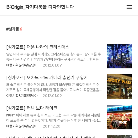
B:Origin_자기다움을 디자인합니다
싱가폴
6
[싱가포르] 더운 나라의 크리스마스
일년 내내 무더운 열대 지역에도 크리스마스는 찾아온다. 밤거리를 수
놓는 네온 사인의 반짝임과 간간히 들리는 구세군의 종소리.. 한겨울
산타가 나옴직한 익숙한 풍경을 답습한다. ▲ 사진 - 싱가포르 관광청
여행기획&기록/동남아
2012.01.09
▲ 사진 - 싱가포르 관광청 사진으로만 본다면 따듯한 외투를 걸치고
싶은 여느 크리스마스의 풍경이다. 그러나 직접 저 장소로 들어간다면
[싱가포르] 오차드 로드 카메라 충전기 구입기
곧 이질감을 느끼리라. 페로 들어오는 후덥한 공기. 그 사이에 차갑게
왜 슬픈 예감은 틀린적이 없나. 비행기 탑승부터 든 불길한 예감은 싱
빛나는 일루미네이션의 이질적임. ▲ 오차드 로드 앞의 네온사인, 사
가포르 창이 국제공항에서 픽업한 짐을 풀어보고 나서야 적중했음을
진 - 싱가포르 관광청 반팔 입은채 모금활동을 벌이는 구세군 아저씨.
알았다. 카메라 충전기가 없다!!! 니콘이니 시내로 가면 얼마든지 구입
여행기획&기록/동남아
2012.01.09
거리를 지나는 사람들의 복장이 샌들에 반팔이라면, 그리고 땀의 끈적
할 수 있다 당황하지 말자고 다짐한다. 얼른 짐을 풀고 웬지 저렴하게
함도 느낀다. 살짝 어색한 조함이 펼쳐질것이다. 성냥팔이 소녀의가 성
구입할수 있을 것 같은 차이나 타운으로 갔다. 노란색 니콘 간판이 보
냥을 켜가며 보게되는 환상도, 행..
[싱가포르] 러브 보다 라이크
이는 상점으로 갔다. 아뿔사. 이 기종에 맞는 충전기는 없다. 주문을 하
I♥NY 아이 러브 뉴욕 흰 티셔츠, 머그컵, 부터 각종 패러디로 사용된
겠냐는 말을 뒤로 하고 나오고 나니, 마음이 급해진다. 오늘 하루는 버
이 로고를 본 적이 있을것이다. 제1차 석유파동 직후 전 세계가 극심한
틴다고 쳐도 그 이후는 어쩔것인가. 당장 이틀 뒤 주크아웃 촬영은 어
경제불황을 겪고 있던 1975년 뉴욕주 상무국이 시민들에게 희망을
여행기획&기록/동남아
2011.12.20
쩔것이란 말인가. 이때부터 애써 태연해 하며 쇼핑가를 헤메기 시작했
주고자 기획한 광고 캠페인이다. 이 캠페인으로 뉴욕 시민들에게 자부
다. 관광도 포기 할수 없고 오늘 구하지 못하면 당장 내일 촬영을 할 수
심과 공동체 의식을 불어 넣음으로써 뉴욕의 도시 정체성을 강화하고
없기에 야경사진도 조심스..