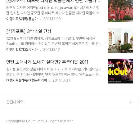
[싱가포르] 레드닷 디자인 박물관에서 만난 예술가들
도시 이미지를 향상시킨 사례로 남는다. 워낙 유명한 디자인이라, 어느
의 벼룩시장
레드닷 디자인 어워드(red dot design award)는 세계에서 가장
도시를 가도 기념품 가게에 쉽게 응용버전을 접할 수 있다. ▲ 참으로
잘 알려진 디자인 공모전 중 하나로 해마다 걸출한 디자인 작품이 수상
다양한 응용버전 싱가포르 차이나 타운에서도 발견한 버전 아이러브
의 명예를 얻었다. 수상한 작품들은 레드닷 디자인 뮤지움(red Dot
여행기획&기록/동남아
2011.12.20
싱가포르 I♥SG 눈에 띄는 건 아이 라이크 싱가포르다. 얼마전부터 페
Design Museum)에서 독점 전시 공간을 확보한다. 획기적인 아이
이스북의 핑거마크가 홍보에 쓰이는걸 봤는데, 몇년 새 공공디자인을
디어를 자랑하는 제품과 빼어난 실용디자인의 정수를 만날 수 있다. 싱
넘는 영향력을 발휘하는 페이스..
[싱가포르] 3박 4일 단상
가포르에 있는 것은 독일에 이어 세계에서 두 번째로 오픈한 곳이다.
12월 8일부터 11일 밤까지. 싱가포르에 다녀왔다. 첫번째 목적은
맥스웰 푸드센터에서 수박 주스를 원샷했다. 걸어서 오분 거리의 건물
Zoutout 을 경험하는 것이었고 두번째 목적은 싱가포르 정보를 만드
인데 붉은 외관이 멀리서도 눈길을 사로잡는다. 3시에 도착해서 전시
는 것이었다. 3박 4일간의 짧은 일정이었고 그나마 하루는 밤을 새며
여행기획&기록/동남아
2011.12.19
를 보려 갔으나 마침 한달에 한 번 있는 벼룩시장이 있는 날이라 이미
보내는 거친 일정이었지만, 싱가포르 전반에 관한 인상에 느끼는 데는
마감한 상태였다. 5시에 재오픈을 하니 다시 오라는 안내를 받았다.
충분한 시간이었다. 삼일간 아래 지도에 표시된 주요지역을 돌아보았
이날 박불관은 3시..
연말 뽀대나게 보내고 싶다면? 주크아웃 2011
다. 지도에 5개로 표시된 블럭이 대표 관광지역이다. 오차드로드는 쇼
싱가폴 쥬크아웃 상품 페이지 바로 가기 기획의 시작은. 기대감이었다.
핑의 천국이라 불릴만한 온갖 브랜드 밀집 지역이다. 이곳에 발을 들여
클럽빙 좀 한다는 사람이면, 알지 않을까? 하는 희망. 일렉트로닉 음악
놓으면 '소비'의 규모에 대해 생각한다. 상점의 모든 것이 나에게 '지름
에 환장하고, 여행가면 현지인보다 관광객이 더 많다는 클럽에 한번씩
여행기획&기록/여행문화기획
2011.10.31
신'을 내리며 유혹하고 있었다. 마리나 베이는 강줄기를 따라 공연연장
들려봐야 직성이 풀리는 클러버라면, 싱가폴에서 그렇게 유명하다는
이나 싱가포르의 상징인 머라이언상이 쉼없이 물을 뿜고 있는 기념사
클럽 주크는 알지 않을까 하는 기대감. 일년 전, 본부장님들과 코타키
진 포인트로도 유명하다. 센토사..
나바루, 빈탄, 싱가폴을 찍고 오는 출장을 가서 귀하게 얻은 싱가폴의
하룻밤을 높치랴. 야밤에 몰래 택시타고 주크로 출동했다. 이곳이 유럽
관련사이트
인것인가 싶은 백인들이 월등 많은 클럽입구. 새벽 2시. 무르익은 분위
기에 취해 인내심을 발휘하여 줄을 선후 동굴처럼 이어진 구불구불한
통로를 인파에 휩쓸려 정신차리고 나면, 통로 끝 마련된 방 에는 제3
Copyright © Daum Corp. All rights reserved.
의 공간이 나올지니. 흡사 벌집..