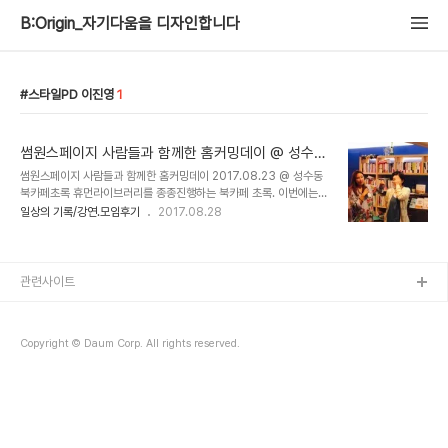
B:Origin_자기다움을 디자인합니다
스타일PD 이진영
1
썸원스페이지 사람들과 함께한 홈커밍데이 @ 성수동
북카페초록
썸원스페이지 사람들과 함께한 홈커밍데이 2017.08.23 @ 성수동
북카페초록 휴먼라이브러리를 종종진행하는 북카페 초록. 이번에는
조금 특별한 자리가 마련되었다. 춘천에 게스트하우스 썸원스페이지
일상의 기록/강연.모임후기
2017.08.28
를 운영하는 손영일 주인장이 호스트가 되어 섬원스페이지에 머물면
서 인연이 된 게스트들과 홈커밍파티를 연다. 에어비엔비의 슈퍼호스
트이기도 하여 에어비엔비 한국 홍보 총괄인 홍님이 제안하여 만들어
진 이벤트였다. 썸원스페이지 :
관련사이트
https://someonespage.modoo.at/ 초대손님들과의 토크는 북
카페초록의 최은광 대표가 진행했다. 썸원스지기는 싸이월드에서 웹
디자이너로서 근무했고 초등학생 두 딸의 아빠이며 동갑내기 아내를
Copyright © Daum Corp. All rights reserved.
둔 가장이다. 자연과 쉼, 디자인과 여행에 관심이 많고 미래의 행복보
다 '지금의 행복'이..