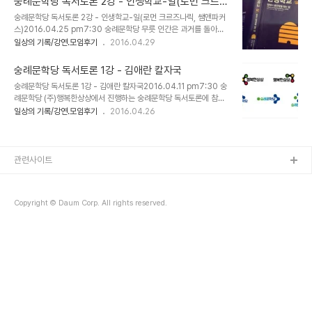
숭례문학당 독서토론 2강 - 인생학교-일(로먼 크르즈
없을 것이므로 아예 트레이닝복 차림으로 외출한다. 외근하며 모든 미
나릭, 쌤앤파커스)
숭례문학당 독서토론 2강 - 인생학교-일(로먼 크르즈나릭, 쌤앤파커
팅을 소화하고 사무실 들렀다 집으로 오는 길 운동장에서 그 10분을
스)2016.04.25 pm7:30 숭례문학당 무릇 인간은 과거를 돌아봤
채운다!!! 삼일차니까 일일차보다는 좀 속도를 내본다. 한 오분 뛰면 폐
을 때, 거기에 남겨진 자신의 흔적을 보고 싶어 한다. 이 책에서 딱 한
일상의 기록/강연.모임후기
2016.04.29
에서 쉰소리가 나온다. 7분쯤 지나면 뺨과 목이 가렵다. 혀끝, 입술도
문장만 뽑아내라면 바로 이 한 줄이다. `얼마전 내 커리어 프로필을 정
저리다. 온 몸 세포가 이 정도 움직임에 요동친다. 그리고 발바닥이 따
리했었다. 경험과 이력을 나열하면서 지금까지 이어진 스토리를 만들
듯해진다. 매일의 힘을..
숭례문학당 독서토론 1강 - 김애란 칼자국
고 있었다. 쓸데 없는 경험 없다는 말은 어쩌면 기회비용에 대한 위안
숭례문학당 독서토론 1강 - 김애란 칼자국2016.04.11 pm7:30 숭
이자 본능일 수도 있겠다 싶었다. 이번 책의 발제를 받았는데 자연스럽
례문학당 (주)행복한상상에서 진행하는 숭례문학당 독서토론에 참가
게 과거의 일을 정리하는 하게 되었고 흥미롭게 정리해나갈 수 있었다.
한다. 작년에 신청만 해뒀다가 일정이 계속 안맞았는데 이제서야 참여
일상의 기록/강연.모임후기
2016.04.26
독서토론 후기는 발제에 대한 답을 하는 것으로 정리될듯 하다. 일의
하게 되었다. 매주 수요일 아침7시 퍼스널브랜드 관련 책을 읽는 '모
크기에 상관 없이 성취감을 느꼈던 사례를 세분화한 직무에서 찾아보
닝북'을 리딩하면서 토론을 이끈다거나 뭔가 참여자들에게 한 차원 높
자. 재미 - 옥상 떼라피말 ..
은 경험을 제공해주지 못했다는 생각도 들었고 다음 독서모임은 더 업
그레이드 된 성장 모임으로 기획해 보고 싶던 차에 발견한 강좌였다.
관련사이트
■ 강좌 목표 책을 깊이 있게 읽게 된다.생각이 다른 사람의 말을 잘 듣
게 된다.자기 생각을 요령있게 발표할 수 있게 된다.다양한 생각이 존
재할 수 있음을 알게 된다.논리적인 말하기와 정리된 스피치를 하게 된
Copyright © Daum Corp. All rights reserved.
다. ■ 수강 대상 재미있는 독서..