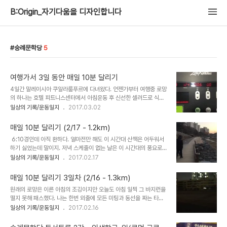
B:Origin_자기다움을 디자인합니다
숭례문학당
5
여행가서 3일 동안 매일 10분 달리기
​​​​​​4일간 말레이시아 쿠알라룸푸르에 다녀왔다. 언젠가부터 여행중 로망
의 하나는 호텔 피트니스센터에서 아침운동 후 신선한 셀러드로 식사
를 하는 거였다. 하루 십분 달리기는 나의 로망을 충족하기에 딱 좋은
일상의 기록/운동일지
2017.03.02
미션이었다. 첫날은 금요일 새벽에 일어난데다 지옥같은 트레픽으로
밤에 짐을 푸는 여정이어서 패스. 그 다음날부터 체크아웃하는 3일간
매일 10분 달리기 (2/17 - 1.2km)
매일 아침 미션 달성이다. 호텔 야외 수영장에서 테닝하면서 멍때리기
​ 6:10경인데 아직 환하다. 얼마전만 해도 이 시간대 산책은 어두워서
로망도 있었으나수영장으로 발길을 돌릴때마다 야속하게도 이틀간 비
하기 싫었는데 말이지. 저녁 스케줄이 없는 날은 이 시간대의 풍요로움
가 오는 바람에 불발되었다. 1.24km 10:06 ​ 1.40km 10:19 ​
예약!
일상의 기록/운동일지
2017.02.17
1.38km 10:10 ​​
매일 10분 달리기 3일차 (2/16 - 1.3km)
원래의 로망은 이른 아침의 조깅이지만 오늘도 아침 일찍 그 바지런을
떨지 못해 패스했다. 나는 한번 외출에 모든 미팅과 동선을 짜는 타입
으로 대부분 하루 외출은 1회 이하로 대문 밖을 하루에 두 번 나올 일
일상의 기록/운동일지
2017.02.16
은 극히 드물다. 그러므로 아침 조깅을 하지 못했다고 저녁 운동을 위
해 집에 들어와 운동복으로 갈아입고 다시 조깅을 하러 나올 일이 절대