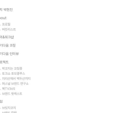
치 박현진
bout
프로필
버킷리스트
의&워크샵
기다움 코칭
기다움 인터뷰
로젝트
박코치는 코칭중
토크쇼 호모쿵푸스
지리산에서 백두산까지
퍼스널 브랜드 연구소
북TV365
브랜드 팟캐스트
럼
브릿지코치
브랜드 칼럼