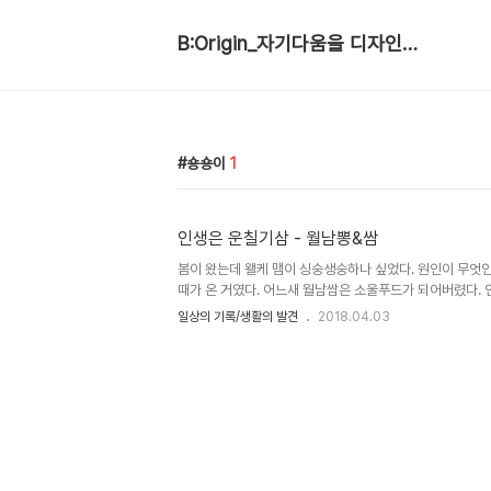
B:Origin_자기다움을 디자인합니다
숑숑이
1
인생은 운칠기삼 - 월남뽕&쌈
봄이 왔는데 왤케 맴이 싱숭생숭하나 싶었다. 원인이 무엇
때가 온 거였다. 어느새 월남쌈은 소울푸드가 되어버렸다. 
을 무사히 마치고 편안한 맘으로 월남쌈 파티에 모였다. 늘
일상의 기록/생활의 발견
2018.04.03
들은 월남쌈에 집중하느라 대화가 적다. 이어서 뽕게임이
된다. 판돈 천원에 두 시간은 신나게 웃고 떠든다. 뽕게임
권 진입을 노렸다. 시작은 무척 좋았는데, 독박을 2번 쓰고
운칠기삼이다. #월남뽕 #월남쌈 #뽕따러가세 #뽕게임 #
주년 기념공연장에서 팬들이 보내준 기념 케익. 배부르고 