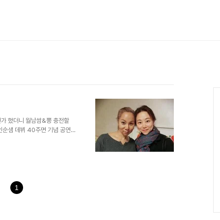
Ca
인가 했더니 월남쌈&뽕 충전할
인순샘 데뷔 40주면 기념 공연
 그렇듯 소울 푸드를 만난 게스트
 시작되면 순식간에 수다쟁이들이
 룰에 익숙해져셔 이번만큼은 순위
 꼴찌가 되었다. 게임과 인생은
판돈천원에두시간 #인순이 40
등따시고 행복한 마무리~~
1