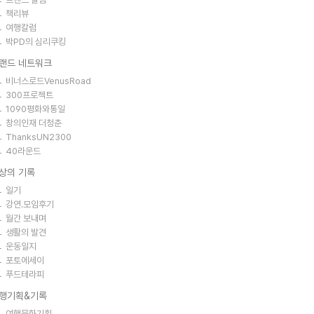
책리뷰
여행칼럼
박PD의 심리쿠킹
랜드 네트워크
비너스로드VenusRoad
300프로젝트
1090평화와통일
창의인재 더청춘
ThanksUN2300
40라운드
상의 기록
일기
강연.모임후기
월간 보내며
생활의 발견
운동일지
포토에세이
푸드테라피
행기획&기록
여행문화기획