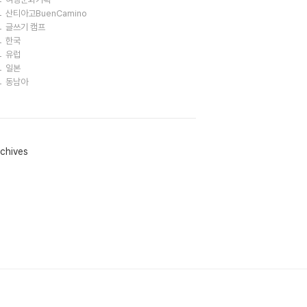
산티아고BuenCamino
글쓰기 캠프
한국
유럽
일본
동남아
chives