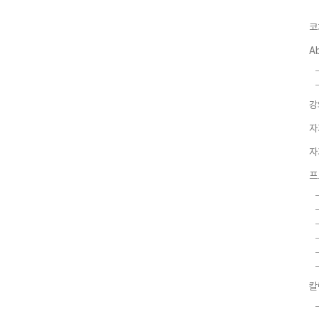
코
A
강
자
자
프
칼