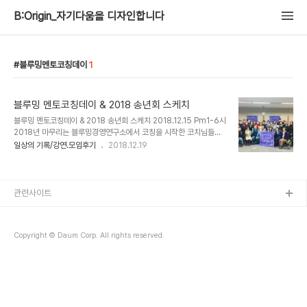
B:Origin_자기다움을 디자인합니다
블루밍멘토코칭데이
1
블루밍 멘토코칭데이 & 2018 송년회 스케치
블루밍 멘토코칭데이 & 2018 송년회 스케치 2018.12.15 Pm1-6시
2018년 마무리는 블루밍경영연구소에서 코칭을 시작한 코치님들과
함께했다. 멘토코칭데이를 기획한 블루밍경영연구소 김상임 대표코치
일상의 기록/강연.모임후기
2018.12.19
님. 2018년을 정리하고 2019년을 맞이하기 위한 프로그램을 심혈을
기울여 디자인 하셨다. 특별한 이벤트도 마련했다. 책을 나누는 서프라
이즈한 방법을 공유했다. 참여자들이 책을 한 권 씩 가져오면 즉석에서
즉시 포장을 했다. 겉표지에는 저마다의 추천 메시지를 적고 선택을 기
관련사이트
다린다. 낸 회비보다 더 받아간다는 블루밍멘토코칭데이의 배보다 배
꼽이 큰 김상임 코치님의 선물. 블루밍 스티커까지 제작하여 모든 참가
자에게 핸드크림 및 각종 선물 마련. 은근 히트친 홍루이젠 샌드위치와
Copyright © Daum Corp. All rights reserved.
홍차. 헤어나올 수 없는 촉..