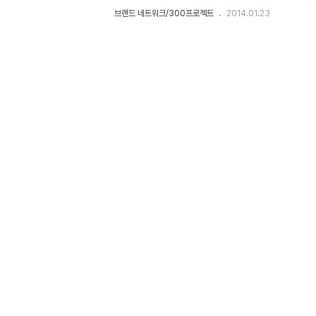
나에 대해 공부하고 준비할수 있는 최고의 시간입니다. 대
브랜드 네트워크/300프로젝트
2014.01.23
입니다. 군대내에서 책을 읽고 토론하는 비전모임을 갖고부
민하 중위 포스터 디자인 by 마리노 박춘기 디자이너. 인
있는 장병들. 그 사이 스텝들은 강연장 세팅하기 바쁘다. 시
한 간식을 요렇게 배달. 마민하 중위의 안내에 따라 병사들은
MC를 소개한다. 설렘이 묻어나는 두 똘춘 MC. 이정도 함성