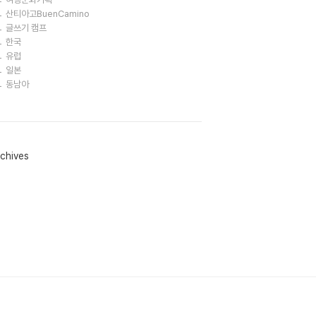
산티아고BuenCamino
글쓰기 캠프
한국
유럽
일본
동남아
chives