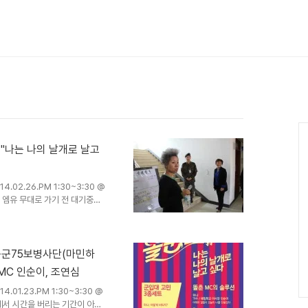
Ca
 "나는 나의 날개로 날고
2.26.PM 1:30~3:30 @
, 엠유 무대로 가기 전 대기중인
했던 것과는 달리 이번에는 깜짝
 동안 분위기 전환을 위해 거위
 인순이 선생님이 라이브를 하며
병사들. 군부대 생활에서 오랫동
 육군75보병사단(마민하
 이 장면을 담아내고.... - 지식
춘MC 인순이, 조연심
 회계사..
1.23.PM 1:30~3:30 @
에서 시간을 버리는 기간이 아닌