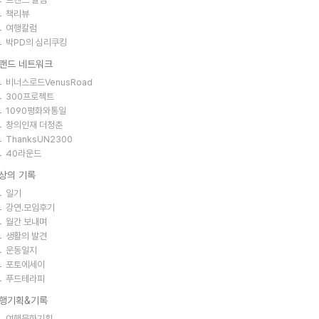
책리뷰
여행칼럼
박PD의 심리쿠킹
랜드 네트워크
비너스로드VenusRoad
300프로젝트
1090평화와통일
창의인재 더청춘
ThanksUN2300
40라운드
상의 기록
일기
강연.모임후기
월간 보내며
생활의 발견
운동일지
포토에세이
푸드테라피
행기획&기록
여행문화기획