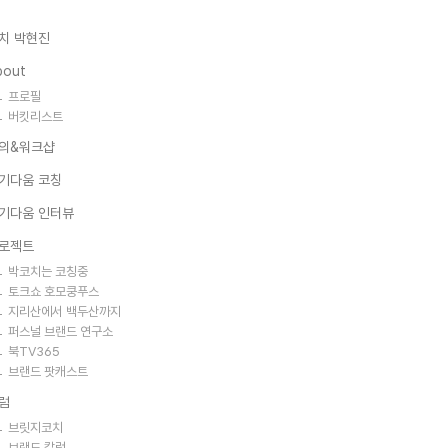
치 박현진
bout
프로필
버킷리스트
의&워크샵
기다움 코칭
기다움 인터뷰
로젝트
박코치는 코칭중
토크쇼 호모쿵푸스
지리산에서 백두산까지
퍼스널 브랜드 연구소
북TV365
브랜드 팟캐스트
럼
브릿지코치
브랜드 칼럼