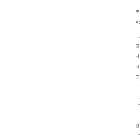
코
A
강
자
자
프
칼