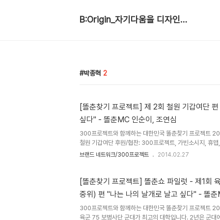
B:Origin_자기다움을 디자인합니다
박종혁
2
[똘춘찾기 프로젝트] 제 2회 철원 기갑여단 편
싶다" - 똘춘MC 인순이, 조연심
300프로젝트와 함께하는 대한민국 똘춘찾기 프로젝트 2014.0
철원 기갑여단 후원/협찬: 300프로젝트, 가빈소시지, 휴맵
똘춘MC 두 분.첫번째 똘춘쇼가 두 분의 등장을 미리 예고
브랜드 네트워크/300프로젝트
2014.02.27
등장하기로 했다. 사병교육을 오전에 마치고 잠시 쉬는 시간
의 꿈 MR을 틀어준다. 2절이 나올 때 노래의 진짜 주인공
무대로 등장한다. 인순이 선생님의 깜작 등장에 환호하는 
[똘춘찾기 프로젝트] 똘춘쇼 파일럿 - 제1회
안 추억으로 남을 선물이 될것 같다... 틈틈이 영상과 사진으로
중위) 편 "나는 나의 날개로 날고 싶다" - 똘
소통 조연심 특강 호모헌드레드 시대, 내 이름으로 사는 법 -
300프로젝트와 함께하는 대한민국 똘춘찾기 프로젝트 2014.0
육군 75 보병사단 군대가 최고의 대학입니다. 2년은 군대