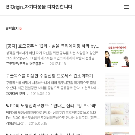
B:Origin_자기다움을 디자인합니다
박솔지
5
[공지] 호모쿵푸스 12회 - 삶을 크리에이팅 하라 by
비건크리에이터 박솔지
성적을 위해서가 아닌 자기 자신을 위한 공부를 하는 사람들의 강연토
크쇼 호모쿵푸스. 11 월의 게스트는 비건크리에이터 박솔지 선생님입
니다. 청담동의 잘나가는 메이크업 아티스트로 활동하다가 현재는 채
프로젝트/토크쇼 호모쿵푸스
2017.11.18
식을 실천하는 비건쉐프로 쿠킹 스튜디오(스윗솔 키친)를 운영하며 우
리땅에 자라는 채소를 재발견하고 맛있게 먹을 수 있는 요리법을 알려
구글독스를 이용한 수강신청 프로세스 간소화하기
주고 있습니다. 박솔지 선생님은 우리는 스스로 우리의 삶을 창조할수
구글독스를 어떻게 사용하느냐에 따라 업무시간을 획기적으로 줄일
있다고 말합니다. 직업도, 마음, 미래까지 말이지요. 그녀가 말하는 삶
수 있다. 최근 컨설팅한 사례를 중심으로 공유할까 한다. 비건크리에이
을 크리에이팅 하는 이야기 함께 하실거죠? 토크쇼 호모쿵푸스는 해밀
터 박솔지 대표가 운영하는 스윗솔키친 베이킹&쿠킹 클래스는 블로그
자기다움 코칭
2016.05.20
학생과 홍천 인근의 고등학생과 주민들에게 넓은 세상 이야기를 들려
를 매개로 수강신청을 받는다. 한 강좌당 하나의 포스팅으로 커리큘럼
주고 싶어서 (사)인순이와 좋은사람들에서 준비하고 있어요. 11월 21
을 설명하고 비밀 덧글로 문의를 받고 확인하는 식이다. 수강희망생은
일 화요일 저녁 7시 해밀학교에서 만나요~~..
박PD의 도형심리코칭으로 만나는 심리쿠킹 프로젝트
총 2번의 덧글을 달게 되는데 첫번째는 수강료 문의이고 이후 입금했
박PD의 도형심리코칭으로 만나는 심리쿠킹 프로젝트2016.05.13
음을 확인하는 글을 달게된다. 그래서 아래와 같은 비밀덧글만 수십개
Pm 3:00 @스윗솔키친 도형심리코칭으로 만나는 심리쿠킹. (링크)
가 달린다. 만약 5개의 클래스를 공지한다면 5개의 포스팅의 덧글을
시간맞춰서 참여자들이 도착했다. 본격 모임 전에 자기소개의 시간을
강의&워크샵
2016.05.15
관리하게 됨으로 꽤 많은 시간이 단순 확인 덧글에 할애되는 셈이다.
가졌다. 이름과 하는 일 관심분야의 키워드를 나누면서 어색함을 깨드
모든 강좌는 표로 정리해서 한달의 커리큘럼을 한 눈에 볼수 있게 요일
리는 중. 쿠키와 머핀을 준비하려했지만, 비건크리에이터 박솔지 대표
별 과정으로 세팅했다. 그리고 과거 커리큘럼 공..