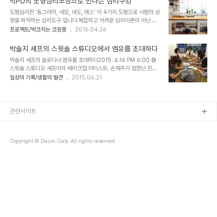
박PD의 도형심리코칭으로 만나는 심리쿠킹
의 의견으로 비건수제버거로 변경했다.모든 재료는 직접 현장에서 만
도형심리란 '동그라미, 세모, 네도, 에스' 이 4가지 도형으로 사람의 성
들었다. 오븐에 구운 흑미빵이 구워져 나오는 중... * 프로그램 10' 아
향을 파악하는 심리도구 입니다.복잡하고 어려운 심리이론이 아닌 누
이스브레이킹10’ 나는 무슨 도형일까? 도형테스트20’ 도형 진단과 특
구나 쉽게 자신과 타인을 이해할 수 있습니다. 오늘도 내 안에서 수만
프로젝트/박코치는 코칭중
2016.04.26
징 30’ 비건크리에이터 박솔지의 비건수제버거 시식 30’ 개인도형으
가지 감정이 요동칩니다.기쁘고, 짜증나고, 즐겁고, 슬프고...하루에도
로 자기성향 파악하기 10’ 마무리 개인별 도형그림. 이 그림과 도형 기
수없이 나오는 다양한 감정과 생각들을 제대로 다룰 심리 요리사가 필
질을 참고로 심리코칭을 진행..
박솔지 셰프의 스윗솔 스튜디오에서 엠유를 초대하다
요합니다. 요리 재료를 다듬고, 썰고, 도려내고, 다지고, 데우고, 끓이
박솔지 셰프의 솔로디너 엠유를 초대하다2015. 6.16 PM 6:00 @
고, 볶고…우리의 감정과 생각도 다듬는 과정이 필요합니다. 그러다보
스윗솔 스튜디오 셰프이자 메이크업 아티스트. 손재주가 엄청난 친구
면 어느새 정리되고 그릇에 잘 옮겨 담은 완성된 요리가 되지요. 우리
박솔지가 쿠킹 스튜디오를 오픈했다. 친구 솔지는 개인브랜드 사관학
일상의 기록/생활의 발견
2015.06.21
의 인생도 한 편의 아름답고 맛있는 요리를 맛보는 행복이 필요하지요
교 3기에도 참여해 셰프이자 아티스트로 자신의 퍼스널브랜드를 만들
!! 최고의 치유는 자기 자신의 상처를 자각하고 직면함을 통해 스스로
기 시작했다. 이때 맺은 인연으로 엠유 맴버를 초대하고 싶다고 전해왔
치유를 경험하는 것입니다...
고, 엠유의 뉴인턴들도 참석해 회식이 되었다. 음식 준비에 여념없는
솔지. 실내는 맛있는 음식 냄새로 푸짐했다.오늘 요리의 컨셉은 서양
관련사이트
가정식이라며 배경음악도 재즈로 틀어주었다. 나부랭이들, 먹을 준비
되었나?예, 썰! 병아리콩을 갈아만든 후무스를 얹은 카나페와 점보쉘
파스타. 점보쉘은 이태리의 만두라고 하다. 속은 캐슈넛과 두부로 만든
Copyright © Daum Corp. All rights reserved.
비건크림치즈로 가득 채웠다. 붉은 소..