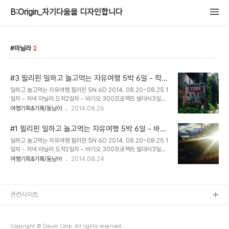
B:Origin_자기다움을 디자인합니다
마닐라
2
#3 필리핀 일하고 놀고먹는 자유여행 5박 6일 - 팍상
한
일하고 놀고먹는 자유여행 필리핀 5N 6D 2014. 08.20~08.25 1
일차 - 저녁 마닐라 도착2일차 - 바기오 300프로젝트 발대식3일차
- 마닐라로 돌아와 마사지4일차 - 마닐라 더포럼 300프로젝트 발대
여행기획&기록/동남아
2014.08.26
식 & 마닐라시내 5일차 - 팍상한 폭포6일차 - 귀국 아침 7시에 팍상
한 폭포로 출발. 아이나 어른이나 모두 1,350 페소. 안깎아줘요~ 처
#1 필리핀 일하고 놀고먹는 자유여행 5박 6일 - 바기
음 이 풍경을 보았을 때는 그냥 강에서 보트타고 유람하나보다 싶었다.
오
일하고 놀고먹는 자유여행 필리핀 5N 6D 2014. 08.20~08.25 1
출발 직전. 조교의 포즈로~ 폭이 좁은 보트에 건장한 청년이 앞 뒤로,
일차 - 저녁 마닐라 도착2일차 - 바기오 300프로젝트 발대식3일차
가운데 2~3명이 탑승한다. 이때만 해도.... 그냥 유람이었다. 특징이
- 마닐라로 돌아와 마사지4일차 - 마닐라 더포럼 300프로젝트 발대
여행기획&기록/동남아
2014.08.24
있다면 물살을 거슬러 올라간 것. 이러다 수심이 앝아지면 청년이 뛰어
식 & 마닐라시내 5일차 - 팍상한 폭포6일차 - 귀국 첫째날은 새벽 가
내리더니 배를 끌기 시작한다. 두 발을 자유자재로 바위를 지지대 삼아
까운 시간에 마닐라 공항에 도착, 메트로마닐라 오티가스에 위치한 골
배..
드타워에서 짐을 풀었다.글로벌인재전문가 이상명 원장님의 집이자
화가 소양 샘 부부 댁이다. 27층의 하늘과 가까운 집. 다음날 필리핀
관련사이트
바기오에서 글로벌 300프로젝트 첫발대식을 해야 하기에 일찍 잠들
었다. 바기오는 마닐라에서 차로 6시간 가량 이동해야한다. 해발
1,500m에 위치해 필리핀에서 가장 추운곳이라고. 선교사들이 더위
Copyright © Daum Corp. All rights reserved.
를 피해 쉬던 곳이 관광지로 개..