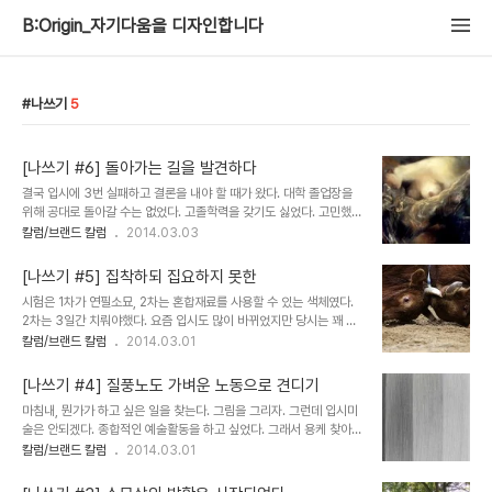
B:Origin_자기다움을 디자인합니다
나쓰기
5
[나쓰기 #6] 돌아가는 길을 발견하다
결국 입시에 3번 실패하고 결론을 내야 할 때가 왔다. 대학 졸업장을
위해 공대로 돌아갈 수는 없었다. 고졸학력을 갖기도 싫었다. 고민했
다. 궁지에 몰리면 별 아이디어가 다 떠오른다. 미술학원에서 내가 다
칼럼/브랜드 칼럼
2014.03.03
니는 대학 실기를 준비하는걸 봤다!. 우리 대학에도 미대가 있다. 과를
옮기는 방법이 있지 않을까? 실기력은 입시한만큼 쌓였으니 실기 테스
[나쓰기 #5] 집착하되 집요하지 못한
트가 있다면 응할 마음도 있다. 2학기 등록기간을 앞두고 전과를 필사
시험은 1차가 연필소묘, 2차는 혼합재료를 사용할 수 있는 색체였다.
적으로 알아보았다. 최소 1년 이수의 학점이 필요했다. 한 학기 21학점
2차는 3일간 치뤄야했다. 요즘 입시도 많이 바뀌었지만 당시는 꽤 파
을 공대 수업으로 채울 수는 없었다. 미대 수업을 듣고 싶었고, 학칙을
격적이었다. 시험 자체가 난이도가 높았기에 첫해에 6개월 만에 1차를
칼럼/브랜드 칼럼
2014.03.01
보니 전공 선택은 타 학과생에게도 열려있었다. 21학점 7과목을 모조
통과할 거라고 생각하진 않았다. 그럼에도 첫번째 실기를 보고 나온 내
리 조형대학 전공 선택과목으로 채운다. 학점상으론 2학년이 안되지
실기 수준은 지금 생각해도 무척이나 얼굴이 화끈하다. 주제는 '본인의
만 2학년 수업에 들어갔다...
[나쓰기 #4] 질풍노도 가벼운 노동으로 견디기
손을 중심으로 현장 공간을 연출해 그리라'는 것이었다. 소묘를 겨우
마침내, 뭔가가 하고 싶은 일을 찾는다. 그림을 그리자. 그런데 입시미
할 줄 아는 실력으로 공간연출이라니. 말도 안되는 그림을 그리고 당연
술은 안되겠다. 종합적인 예술활동을 하고 싶었다. 그래서 용케 찾아낸
히 1차도 떨어졌다. 2년은 준비해볼 요량으로 시작한터라 바로 내년
것이 '무대미술'이라는 종합 장르의 예술이었다. 희곡을 읽고, 시각적
칼럼/브랜드 칼럼
2014.03.01
시험을 준비한다. 한 해는 빨리도 돌아와 입시 현장. 두번째 나타나자
으로 해석해서 공간을 상상하고, 연출과 배우와 조명과 소리와 무대위
시험 감독하러 들어온 조교님이 늘었네요. 라고 아는체를 한다. 조교가
의 소품과 조화를 이뤄내고 그러려면 그림을 그릴줄 알아야겠지. 아무
알아볼 만큼 실력은 일..