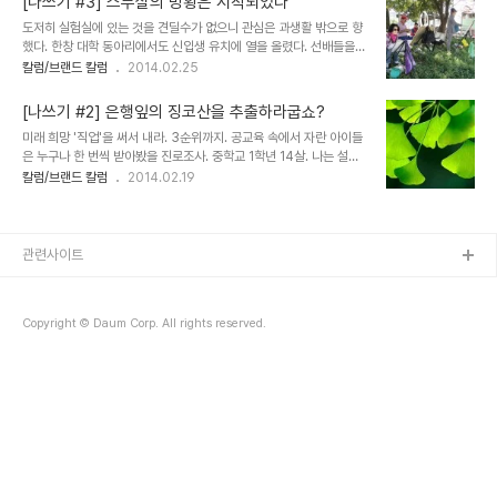
[나쓰기 #3] 스무살의 방황은 시작되었다
것도 모르던 때는 저 일을 하려면 일차적으로 '시험'을 통과하는 것이
도저히 실험실에 있는 것을 견딜수가 없으니 관심은 과생활 밖으로 향
유일한 방법이라고 생각했다. 그걸 가르쳐 주는 학교를 가야 하는구나.
했다. 한창 대학 동아리에서도 신입생 유치에 열을 올렸다. 선배들을
딱 두군데 있었다. 관련 경력이 2년 이상 있어야 하는 무대미술 아카데
따라 동아리 순례를 하는데 유독 봄바람에 실려오는 향을 따라 움직인
칼럼/브랜드 칼럼
2014.02.25
미 그리고 일반 대학과 비슷한 한국예술종합학교. 내가 도전해보겠다
곳이 서예동아리방이었다. 벽에 는 연습한 글을 걸어 놓은 화선지가 날
고 마음먹은 곳은 후자였다. 실기시험을 보고 그걸 통과하면 되는건
렸고, 한쪽에선 먹을 갈고 있었다. 그 향에 반했다. 사실 서예 자체가
가? 그렇게 계획을 세우고 6개월간..
[나쓰기 #2] 은행잎의 징코산을 추출하라굽쇼?
좋았던건 아니고 사람들이 좋았다. 수업 끝나면 바로 동아리방으로 가
미래 희망 '직업'을 써서 내라. 3순위까지. 공교육 속에서 자란 아이들
서 수다를 떨거나 날적이라 이름불리는 공용 낙서전용 노트에 글을 적
은 누구나 한 번씩 받아봤을 진로조사. 중학교 1학년 14살. 나는 설문
었다. 한 감성 하는 사람들이 많았던지라 누군가는 그날의 감상을, 마
조사란에 '시인'이라고 적었다. 나머지 2,3순위는 기억나지 않는다.
칼럼/브랜드 칼럼
2014.02.19
음에 담고 있는 고민을 적었고, 누군가는 답을 했다. 나도 글 쓰고 답하
아이들이 적어낸 대부분은 과학자, 교사, 약사, 회사원이 대부분이었을
는걸 즐겨했다. 전공수업에서 도피하듯 동아리 방에서 머무는 시간도
터. '시인'이라 적어 낸 눈에 띄었는지 담임 선생님은 '우리반에서 시인
길어졌다. 과 수업은 고등학교의 ..
을 직업인으로 쓴 애는 너 뿐'이라 했다. 이즈음의 또래 소녀들이 그렇
듯 나도 그런 소녀였다. 한국 단편 소설집을 읽고, 시를 읽고, 봄에는
관련사이트
꽃잎을, 가을에는 낙엽을 주워다가 책갈피에 끼워넣는. 웃음 많고 수다
많던 소녀였다. 그 아이가 '시인'을 이라고 적은 것은 어른이 되어서도
그렇게 살 수 어른이 될거라고 막연하게 생각해서이지 않았을까? 6년
Copyright © Daum Corp. All rights reserved.
후 스무살..