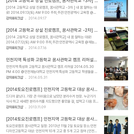
[2014 고등학교 상설 진로캠프, 꿈사관학교 -3차] 내
모가 함께 동참했다. 오프닝 & 오리엔테이션 전체 진행을 맡은 박현진
꿈 말하는 대로 @ 청운대학교
[2014 고등학교 상설 진로캠프, 꿈사관학교 -3차 ] 내 꿈 말하는 대
PD. 내가 학교 다닐대만 해도 이런 진로캠프가 없었다. 게다가 엄마와
로! 2014.09.13(토) AM 9:00 주최,주관:인천광역시 교육청 @청
딸이 함께하는 캠프라니 놀랍고 부럽다. 오늘 많은 것을 얻어가길 바란
운대학교인천디자인고, 영종국제물류고, 문학정보고, 인천전자마이스
강의&워크샵
2014.09.17
다고 말문을 열었다. 꿈사관학교 처음 할 때만해도 마이크 잡으면 버들
터, 인천기계공고, 강남영상미디어, 도화기계고with 조연심, 박현진,
버들 떨었는데, 이젠 제법 애드립도 칠줄 안다. 경험은 무시 못한다. 역
윤빛나, 장근우 리허설 준비중. 예스로빅과 7막 7장을 위한 가사쓰기.
시 현장에서 쌓는 수밖에 없..
[2014 고등학교 상설 진로캠프, 꿈사관학교 -2차] 내
퍼스널브랜드PD인 나의 오프닝으로 제3회 '나의 꿈에 jump-up, 내
꿈 말하는 대로 @ 재능대학교
[2014 고등학교 상설 진로캠프, 꿈사관학교] 내 꿈 말하는 대로!
꿈 말하는대로' 가 시작되었다. 오늘 함께 할 선생님들과의 인사를 나
2014.07.12(토) AM 9:00 주최,주관:인천광역시 교육청 @재능대
누고. 본격적인 시작. [ 아침을 깨우는 - 예스로빅 ] 선생님들의 진행으
학교with 조연심, 손대희, 강정은, 윤빛나, 박현진 대상: 인천여자상업
강의&워크샵
2014.07.16
로 개운한 아침을 맞는 예스로빅을 배웠다. [ 옆 친구를 인터뷰하라 -
고등학교, 인천중앙여자상업고등학교, 인천생활과학고등학교, 인천해
내 친구를 소개합니다 ] 처음만난 친구와 친해지기.인터뷰를 하고 가
양과학고등학교, 계산공업고등학교, 인천정보산업고등학교, 인천비즈
장 ..
인천지역 특성화 고등학교 꿈사관학교 캠프 리허설
니스고등학교 큐시트 확인하고 시작. 윤혜성 선생님이 오프닝으로 토
@인천재능대학교 by 퍼스널브랜드PD박현진
인천지역 특성화 고등학교 꿈사관학교 캠프 리허설 2014.05.30
요캠프가 시작되었다. 이날은 나의 꿈캠프 전체 진행 데뷔무대였다. 전
PM 4:00 @인천재능대학교 인천지역 특성화 고등학교 학생들을 대
체 일정 안내와 팀별 구호를 정하게 하고 단합이 잘 되는 팀에게는 높
상으로 꿈사관학교를 진행한다. 작년 11월 성공적으로 진행해 올해는
강의&워크샵
2014.05.31
은 점수와 가장 높은 팀에게 선물까지 약속했다. 인천시교육청 창의인
연 4회의 캠프를 진행하기로 했다. 대표 퍼실리테이터인 온라인브랜
성교육과 김윤성 과장님이 직접 방문하셔서 격려사를 남겨주었다. 나
드 디렉터 강정은양이 프로그램 전반을 설명중. 120명의 고교생들과
른한 몸을 깨우는 예스로빅을 배우는 시..
[2014토요진로캠프] 인천지역 고등학교 대상 꿈사관
함께 할 강당. 하나하나 동선 시물레이션 해보는 중. 캠프명은 "나의
학교 드림 SMP과정 후기 및 회고 @인천디자인고등
드디어 끝났다. 가장 큰 아쉬움으로 남았던 분리수거 현장. 누군가가
꿈, 말하는 대로"로 정했다.6월 21일 토요일 원데이로 진행하는 꿈사
학교
식사 하고 세세한 분리수거를 지도했으면 좋았을 걸, 밥먹고 다음 프로
관학교 '나의 꿈, 말하는 대로' 고등학생 120명과의 꿈을 만날 날이 기
그램 진행하기 급급하여, 맨손으로 음식물 쓰레기를 분리수거하는 안
강의&워크샵
2013.11.09
대된다.
타까운 사연이... 그런데 하다보니 이력이 붙고 다들 신들린듯 분리수
거에 매진. 이런것도 해보니 재밌네. 도시락 맛있었는데 식어도 맛있
[2014토요진로캠프] 인천지역 고등학교 대상 꿈사관
다. 딱 남은 스텝이 먹을수 있을 만큼 남아있던 도시락 덕에 출출한 저
학교 드림 SMP과정- 조연심의 브랜드쇼, 미래 그림
토요진로캠프 꿈사관학교 일정: 2013년 11월 2일 토요일 장소:인천
녁을 오붓하게 앉아 두런두런 이야기하면서 회고하는 여유있는 시간.
일기, 드림벌룬 퍼포먼스 @인천디자인고등학교
디자인고등학교 대상: 인천지역 10개 고교 중 5개 고교 참여 (인천디
다들 얼굴이 다크가 되어있는 듯. 전반적인 회고평은, 좋았던 점. - 토