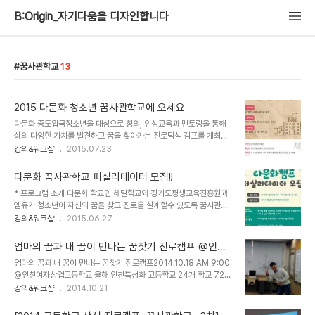
B:Origin_자기다움을 디자인합니다
꿈사관학교
13
2015 다문화 청소년 꿈사관학교에 오세요
다문화 중도입국청소년을 대상으로 창의, 인성교육과 멘토링을 통해
삶의 다양한 가치를 발견하고 꿈을 찾아가는 진로탐색 캠프를 개최합
니다. 주최: 경기도 / 주관 : 경기도평생교육진흥원, 해밀학교, 엠유 /
강의&워크샵
2015.07.23
후원 : 사랑의 열매 꿈사관학교 첫째마당 1박 2일 캠프
(2015.08.28~29) 꿈사관학교 둘째마당- 온 오프라인 멘토링
다문화 꿈사관학교 퍼실리테이터 모집!!
(2015.09.01~9.30) 꿈사관학교 세째마당- 코칭파티(10월 중 예
* 프로그램 소개 다문화 학교인 해밀학교와 경기도평생교육진흥원과
정) 모집기간: 2015.07.22-8.25 진행장소: 경기도평생대학 창의인
엠유가 청소년이 자신의 꿈을 찾고 진로를 설계할수 있도록 꿈사관학
성센터모집대상: 12-17세 경기도 거주 지역 다문화 및 중도입국청소
교 캠프를 진행합니다. 이에 프로그램을 진행, 운영, 기술지원 등 다방
강의&워크샵
2015.06.27
년 80명접수방법: [모집]2015 다문화 청소년 꿈사관학교 참가 신청
면에서 능력을 발휘할퍼실리테이터(Facilitator, 자원봉사자)를 모집
서(개인정보 동의서 포함)첨부파일 지원신청서 다운로드 -> 신청서
합니다. 활동기간: 2015.7.11-9.30 공개모집기간: 6/23- 7/5일
작성(서명필수) -> 스캔본 ..
엄마의 꿈과 내 꿈이 만나는 꿈찾기 진로캠프 @인천
오리엔테이션: 7/111박 2일 캠프: 7.30-31 주최: 경기도평생교육진
여상
엄마의 꿈과 내 꿈이 만나는 꿈찾기 진로캠프2014.10.18 AM 9:00
흥원, 주관: 해밀학교, 협력: 브랜드매니지먼트 MU * 프로그램 주요
@인천여자상업고등학교 올해 인천특성화 고등학교 24개 학교 720
활동1. 7/30-31 다문화 청소년 대상 80명 1박 2일 캠프2. 월 2회
명을 대상으로 총 4회에 진행한 토요진로캠프 꿈사관학교.그 인연이
강의&워크샵
2014.10.21
온라인 멘토링 3. 오프라인 모임 2회 진행 4. 9.12 코칭파티 * 퍼실리
이어져 개별 학교에서 꿈사과학교를 진행하고 있다. 지난 인평자동차
테이터는?- 아이들이 즐거운 환경 속에서 활동할 수 있도록 ..
고에 이어서 오늘은 인천여상에서 진행했다. 이번엔 학생뿐 아닌 학부