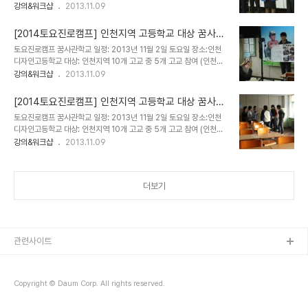
자인고, 청학공업고, 계산공업고, 인천기계공고, 인천하이텍고 1,2학
강의&워크샵
2013.11.09
요일의 프로그램을 자원해서 온 만큼 아이들의 태도가 좋았던 점. - 캠
년 102명 ) 프로그램:드림SMP 꿈을 찾고Seek, 그 꿈을 이미지로 만
프 이주 전에 스텝을 모으고 일주일 전에 오프라인 회의를 하고 하루
들고 Make, 나 자신과 약속하게 하는 Promise 과정 Brand Your
전 온라인으로 화상회의를 했음에도..
[2014토요진로캠프] 인천지역 고등학교 대상 꿈사관
Dream 꿈사관학교 / 꿈꾸는 대로 이루어지리라 마지막 시간이 되었
학교 드림 SMP과정- 드림보드 3T 만들기 @인천디
토요진로캠프 꿈사관학교 일정: 2013년 11월 2일 토요일 장소:인천
다. 드림갤러리로 많은 표를 받은 3T 보드와 드림오디션을 통해 선발
자인고등학교
디자인고등학교 대상: 인천지역 10개 고교 중 5개 고교 참여 (인천디
된 최후의 3인을 선발. [조연심의 브랜드쇼]를 진행한다. 각자의 꿈을
자인고, 청학공업고, 계산공업고, 인천기계공고, 인천하이텍고 1,2학
강의&워크샵
2013.11.09
발표하고 토크쇼로 끼도 선보였다. 둠칫 두둠칫. 은근 중독성 깊은 비
년 102명 ) 프로그램:드림SMP 꿈을 찾고Seek, 그 꿈을 이미지로 만
트. 무대 밖에 있을 땐 몰랐는데, 무대 위로 올라오니 끼가 넘친다. 이
들고 Make, 나 자신과 약속하게 하는 Promise 과정 Brand Your
제..
[2014토요진로캠프] 인천지역 고등학교 대상 꿈사관
Dream 꿈사관학교 / 꿈꾸는 대로 이루어지리라 팀웍을 발휘하는 학
학교 드림 SMP과정- "우리 학교가 짱이야" 홍보영상
토요진로캠프 꿈사관학교 일정: 2013년 11월 2일 토요일 장소:인천
교소개 동영상 촬영이 끝났다. 이젠 개인의 꿈을 손에 보일듯 구체적으
제작 @인천디자인고등학교
디자인고등학교 대상: 인천지역 10개 고교 중 5개 고교 참여 (인천디
로 표현하는 드림보드 3T 시간이다. 봄, 여름, 가을, 겨울반으로 이동
자인고, 청학공업고, 계산공업고, 인천기계공고, 인천하이텍고 1,2학
강의&워크샵
2013.11.09
해 배정된 책상에 앉는다. Dream SMP 중 나의 꿈을 만드는 Make
년 102명 ) 프로그램:드림SMP 꿈을 찾고Seek, 그 꿈을 이미지로 만
드림보드 3T 만들기 (To Be, To Do, To Have) 그..
들고 Make, 나 자신과 약속하게 하는 Promise 과정 Brand Your
Dream 꿈사관학교 / 꿈꾸는 대로 이루어지리라 점심시간이 끝나고
더보기
졸리울수 있으니 활동적인 생산활동 프로그램. 바로 우리 학교 홍보 동
영상을 30초로 만들기. 온라인브랜드디렉터 강정은의 총괄 진행으로
각 학교별로 모여 스토리보드를 짜고, 30초짜리 영상을 제작하여 유
투브에 올리면 미션 완료. 각 학교 별 그룹으로 선생님들이 투입되어
퍼실리테이팅 ..
관련사이트
Copyright © Daum Corp. All rights reserved.