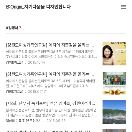
B:Origin_자기다움을 디자인합니다
김영녀
7
[강원도여성가족연구원] 여자의 자존감을 올리는 젠
더토크 36.5도 #3 이화여대 정지영 교수 편 / 주최-
여자의 자존감을 올리는 젠더토크 36.5도 제3회 - '우리가 몰랐던
강원도여성가족연구원, 주관-엠유
조선시대 여성들 이야기-침묵되었던 여성의 역사'강연: 이화여대 정지
영 교수, 진행: 지식소통 조연심2015.10.08 (목) Pm 2:00-4:00
강의&워크샵
2015.10.14
@강원도여성가족연구원 주최-강원도여성가족연구원, 주관-엠유 세
번째 젠더토크 36.5도, 세대와 성별을 넘어, 36.5도의 건강한 성평
[강원도여성가족연구원] 여자의 자존감을 올리는 젠
등사회 구현을 위한 소통의 시간을 가졌다. 행사 전 국기에 대한 경례
더토크 36.5도 #1 여성학자 박혜란 편 교수 편 / 주
여자의 자존감을 올리는 젠더토크 36.5도 제1회 - 여성학자 박혜란
의식으로 시작되었다. 강원도여성가족연구원 김영녀 원장님의 환영
최-강원도여성가족연구원, 주관-엠유
편 '호모헌드레드 시대! 여자, 당당하게 그리고 부드럽게'2015.
사. 자리를 빛내준 내빈 여러분에 대한 감사를 전하셨다. [강원도립국
07.16 (목) Pm 2:00-4:00 @강원도여성가족연구원 주최-강원도
강의&워크샵
2015.07.17
악관현악단 소개] 강원문화의 정체성 확립과 계승 발전을 위해 활동하
여성가족연구원, 주관-엠유 강원도여성가족연구원 주최하는 '젠더토
고 있는 강원도를 대 표하는 전문예술단체이다. 정기훈 상임지휘자를
크 36.5도C' 올해 4번의 토크를 진행한다. 첫 게스트는 베스트셀러
중심으로 한국전통음악 의 발전과..
[제6회 단무지 독서포럼] 엠유 멤버들, 강원여성가족
작가이자 여성학자 박혜란 박사이다. 가수 이적의 어머니이자, 아들 삼
연구원 김영녀 원장님과 함께 한 독서타임 @강원도
본격적인 몰입독서 전, 일부터 점검하는 인터니들. 일주일간 영상작업
형제를 모두 서울대로 보낸 것으로 유명하다. 이 행사의 PM을 했던 퍼
정선 하이원리조트
에 매달리더니 완성도 높은 영상 작업이 나왔다. 산책하다 발견한 조형
스널브랜드PD박현진. 예정에 없던 오프닝을 맡게 되었다. 국기의례와
물. 카지노의 끝의 보여주는 듯. 여러분, 도박은 적당히 하고 돌아갑시
일상의 기록/강연.모임후기
2015.05.28
연사 소개를 진행했다. 본 행사에 앞서 강원도립 예술단에서 축하공연
다. 날씨가 뜨겁긴 했지만, 오전 내내 실내에서 책을 읽다가 밖으로 나
을 마련했다.25현 가야금독주곡 「백도라지」는 한국의 대표적인 민요
와서 좋았던 시간. 생생한 잔디밭에서 사진도 찍고 돌아다녔다.블루투
백도라지의 선율을 여러 장단과..