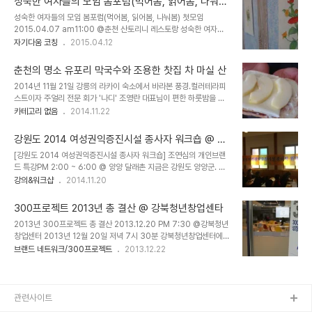
성숙한 여자들의 모임 봄포럼(먹어봄, 읽어봄, 나눠
스 셀카봉을 가져오신 원장님 덕분에 셀카 사진을 많이 남겼다. 첫날엔
봄) 첫모임 @춘천 산토리니 레스토랑
성숙한 여자들의 모임 봄포럼(먹어봄, 읽어봄, 나눠봄) 첫모임
통닭을 쏘신 원장님이 둘째날엔 통닭에 케익까지 쏘셨다. 바로 인턴나
2015.04.07 am11:00 @춘천 산토리니 레스토랑 성숙한 여자들
부랭이 근우의 생일을 축하해주기 위해서였다. 케익의 50%는 5월에
의 시크릿 네트워크로 기획한 봄포럼. 첫 모임은 4명이 모였다. 기상
자기다움 코칭
2015.04.12
먼저 생일을 맞은 혜미 인턴의 것이었다. 호텔 베이커리답게 비주얼도
기술정보화연구소 최영진 단장님, 강원여성가족연구원 김영녀 원장
다르다며 흥분했는데..... 아 글쎄....초를 꽃고 불을 붙이려고 하니, 성
님, 춘천 산토리니 박주연 사장님, 지식소통가 조연심 대표님, 그리고
냥이 없는 것이었다!!!..
춘천의 명소 유포리 막국수와 조용한 찻집 차 마실 산
이 멋진 여성들의 모임을 함께 할 기회를 얻은 퍼스널브랜드PD박현
2014년 11월 21일 강릉의 라카이 숙소에서 바라본 풍경.컬러테라피
진. 봄포럼의 모티브가 된 모임이 벤자민 프랭클린이 만든 훈토
스트이자 주얼리 전문 회가 '나디' 조영란 대표님이 편한 하룻밤을 제
(Junto)이다.벤저민 프랭클린은 12명의 '가장 독창적인' 친구들을 설
공해주셨다. 아침은 강원도청 여성가족과 김영녀 과장님이 손수 만들
카테고리 없음
2014.11.22
득해서 서로 간에 도움을 줄 수 있는 모임을 필라델피아에서 만들었다.
어주신 감동의 사과 토스트. 오후에는 같이 유포리의 유명 맛집. 유포
모임은 일주일에 한 번씩 저녁에 열렸고 젊은 참석자들은 서로에게 책
리 막국수를 한사발씩 하고숨은 명소 '차 마실 산'으로 갔다. 찻집 구석
이나 아이디어, 인맥을 소개해줬으며, 철학, ..
강원도 2014 여성권익증진시설 종사자 워크숍 @ 양
구석 주인의 손이 안 간 곳이 없다. 한모금 마시면 원기를 찾는 오랜 시
양 달래촌
[강원도 2014 여성권익증진시설 종사자 워크숍] 조연심의 개인브랜
간 뭉근하게 끓여 낸 대추차. 그리고 앙증맞은 양갱. 쇠비름 아이스크
드 특강PM 2:00 ~ 6:00 @ 양양 달래촌 지금은 강원도 양양군. 여
림을 주문할 때,이 맛을 알고 주문하는 것이냐는 주인의 조심스러운 물
성권익증진시설 종사자 워크숍에지식소통 조연심의 '일의 미래, 내 이
강의&워크샵
2014.11.20
음. 어떤 맛이냐는 물음에 건강한 맛이라는 답에나도 그럴것 같다고 주
름으로 사는 법' 특강을 듣는다. 강원도의 멋진 여성 강원도청 여성가
문했다. 억샌 풀을 요거트 아이스킴과 얼음을 넣고 아주 곱게 갈은 느
족과 김영녀 과장님의 기조연설을 시작으로 오늘도 멋진 소통 강의를
낌. 녹즙의 슬러시화라고나 ..
300프로젝트 2013년 총 결산 @ 강북청년창업센타
시작한다. 주최측에서 준비해주신 간식:) 귤이 차가와요!! 섬세한 준비
2013년 300프로젝트 총 결산 2013.12.20 PM 7:30 @강북청년
가 느껴진다. 이 자리를 마련해주신 강원도청 여성가족과 김영녀 과장
창업센터 2013년 12월 20일 저녁 7시 30분 강북청년창업센터에서
님. 공부도 제일 열심히 하신다. 이런분이 이끌어가는 여성 정책은 다
글로벌 창의인재양성 300프로젝트 총결산이 있었다. 1년 동안 자신
브랜드 네트워크/300프로젝트
2013.12.22
르겠다. 강원도의, 여성의, 힘이 느껴지는 시간. 지금은 셀프토크시간.
의 분야에서 열심이 살아왔던 사람들이 그간의 노고와 열정을 응원받
상담사로서 타인의 심리를 돌보며 정작 자기자신의 마음은 얼마나 돌
고 시상받는 뜻깊은 자리였다. 300프로젝트에 도전하는 사람들.
볼수 있었을까?이제는 자기에게 ..
300개의 성장일지를 풀어본다. 오늘 진행하는 300프로젝트 총결산
은 유스트림을 통해 생방송되었다. 북TV365 박현진 PD가 촬영을
관련사이트
맡았다. - 미니특강 : 고혜성 - 고혜성. 나는 고1 중퇴지만 어제 박사들