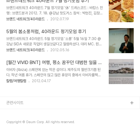
브랜드네트워크 40라운드 7월 정기모임 후기
하게 되었다. (안대표님이 일인창조기업으로 컨설팅을 해주시기로 했
브랜드네트워크 40라운드 7월 정기모임 '休' 드레스코드 : 바캉스 진
다) 김언화 대표는 미술을 선택하고 미술을 전공하게 된것. 박월선 교
행 : 브랜드분과 2012. 7. 18. @강남 핫도거스 참석 : 박현진, 김창
사는 전주를 떠나 경기로 임용고시 도전을 한 것. 김태진 교수는 직장
화, 김정기, 반경남, 조연심, 김언화, 백승휴, 김군태, 홍난영, 박월선
브랜드 네트워크/40라운드
2012.07.19
생활을 그만두고 교육자로서의 삶을 살게 된 것. 김경호대표는 자신의
강정은, 안계환, 김태진, 노진화, 김경호, 유동인 16명 식사를 하면서
사업을 하기로 결심한 후 일상이 모두 도전이었다고 했다. 안계환 대표
한달만에 만난 얼굴들 인사. 각자 어떤 바캉스 패션을 하고 왔는지 살
는 이번에 새 책나왔고 앞으로 중국역..
5월의 봄소풍처럼, 40라운드 정기모임 후기
펴보는 시간. 김경호 대표의 제안으로 Surfing USA 음악에 맞춰 율
브랜드네트워크 40라운드 5월 정기모임 '소풍' 5월 16일 7:30 @
동 따라하며 오프닝했다. 의장의 인사말에 이어 각자 1분 발표. 7월
강남 SIDA 새로운 직업이 생길것같다고 말씀하셨다. 대리 MC. 원래
2012년 절반이 훌쩍 지났고 지난 반년 가장 인상깊었던 일을 나누고
하기로한 진행자가 갑작스러운 사정으로 못하게 되자 지난 3월 모임
브랜드 네트워크/40라운드
2012.05.16
드레스 코드를 설명하는 시간. 가장 빼어나게 어필을 잘 한 사람에게
에 이어 급작스럽게 진행자로 찍혔다. 그만큼 애드립과 안정된 진행의
각자 갖고 있는 스티커 2장을 붙여준다. 무려 회비 1만원을 면제해..
김태진 교수님이다. 사진을 보라 사전에 연습된것 처럼 자연스럽지 않
[월간 VIVID BNT] 여행, 평소 꿈꾸던 대범한 일을 기
은가. 이어 한달간 있었던 자유로운 소개가 이어졌다. 박월선 - 바우덕
획해보자
이비자 (Ibiza) 스페인에 있는 작은 섬이다. 제주도의 절반크기쯤 된
이 축제를 다녀왔다. 콘텐츠가 쌓이는 개념을 발견해서 기쁘다. 김은주
다. 작년 여름 휴가. 스페인의 많고 많은 휴양지 중에서 이비자를택한
- 5월2일에 아버지 상을 당하고 삶의 간절함을 다시한번 느꼈다. 김
이유는 이렇다. 첫째, 복합문화유산지로 유네스코 세계유산에 등록되
칼럼/여행칼럼
2012.04.17
창화 - 힘들었던 부친상, 힘이되어 주셔서 고맙습니다. 김정은 - 대학
어있을 정도의 아름다운 자연유산을 볼 수 있다는 점. 둘째, 그런 섬에
친구들과 난지캠핑으로 에코미션캠핑 다녀왔다. 박현진 - 경험을 교환
서 5월~9월까지 최고의 클럽파티가 열린다는 것 이었다. 데이빗 게
하는 프로젝트를 하고 있다...
타, 티에스코 등 세계적인 DJ들이 매일 밤 파티를 벌이는 곳. 헐리웃
스타들의 휴양지로 은밀하게 회자되는 곳이다. 이비자가 클럽으로 활
관련사이트
기를 띄는 때는 5월~10월 초다. 그 사이에도 클럽은 운영하지만 매일
같이 있는 파티 이벤트는 없다. 10월이 넘어가고 가을, 겨울이 되면 이
비자는 고요한 휴양섬이 된다. 야누스의 섬. 이 두 가지 사실만으로 나
Copyright © Daum Corp. All rights reserved.
는 낮에 빛나는 에메랄드..