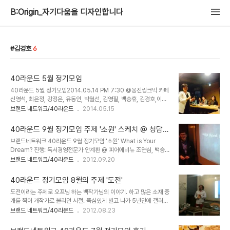
B:Origin_자기다움을 디자인합니다
김경호
6
40라운드 5월 정기모임
40라운드 5월 정기모임2014.05.14 PM 7:30 @웅진씽크빅 카페
신영석, 최은정, 강정은, 유동인, 박월선, 김영필, 백승휴, 김경호,이윤
화, 박현진, 조연심, 이근미, 김상임, 김재필, 안계환, 김태진 이호선
브랜드 네트워크/40라운드
2014.05.15
MC의 퀴즈를 맞춘 이근미 작가. 경품으로 이호선 MC와의 포옹 당
첨. 초대손님 최은정의 자기소개와 패널들과의 토크쇼. 최은정 회원의
40라운드 9월 정기모임 주제 '소원' 스케치 @ 청담동
면면을 깊이 알아볼 수 있는 시간이었다. 김상임 대표의 진행으로 팀코
피어에비뉴
브랜드네트워크 40라운드 9월 정기모임 '소원' What is Your
칭 강의. 조직생활, 인간관계를 잘 하려면 그들의 성향을 이해하는데서
Dream? 진행: 독서경영전문가 안계환 @ 피어에비뉴 조연심, 백승
부터 출발한다. 사람의 성향을 4가지로 나누어 볼수 있다. 초등학교
휴, 김언화, 김태진, 홍난영, 임성채, 신영석, 이윤화, 손현미, 박성준,
브랜드 네트워크/40라운드
2012.09.20
5,6학년, 중학교 1,2학년 때의 모습을 떠올리며 질문지에 체크한다.
유재숙, 박현진, 박월선, 김경호, 강정은. 이번달 모임의 테마 '소원'인
온화한 커뮤니케이터(동그라미형),추진력있는 강한 리더(세모형),정
만큼 각자 이루고 싶은 소원을 공개하기로 했다. 이왕이면 게임의 형태
확하고 철저한 현..
40라운드 정기모임 8월의 주제 '도전'
로 재밌게 진행한다. 큰꿈,작은 꿈을 종이에 적고 주위에 있는 사람과
도전이라는 주제로 오프닝 하는 백작가님의 이야기. 하고 많은 소재 중
짝이 된다. 상대방과 가위바위보로 해서 발언권을 얻는다. 맘에 드는
개를 찍어 개작가로 불리던 시절. 뚝심있게 빌고 나가 5년만에 갤러리
소원에 스티커를 붙여준다. 가장 많이 받은 사람은 자신이 적은 소원
에서 사진전을 했던 것을 이야기했다. 회원들의 도전이야기를 들어보
브랜드 네트워크/40라운드
2012.08.23
두가지를 발표할 수 있다. 꿈은 외칠수록 이뤄지기 쉽다고한다. 내 꿈
았다. 강정은양은 나꿈소의 무대에 섰던 것으로 생애 최초로 큰 무대를
을 노출하면 주변에서 도울 수 있는 기회가 더 많아지니까. 김태진 -
섰던 감격을 나눴다. 나는 드디어 월급쟁이로서의 삶을 접고 새도전을
이번책 베..