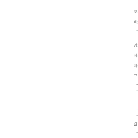
코
A
강
자
자
프
칼