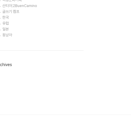
산티아고BuenCamino
글쓰기 캠프
한국
유럽
일본
동남아
chives