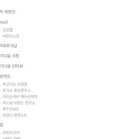
치 박현진
bout
프로필
버킷리스트
의&워크샵
기다움 코칭
기다움 인터뷰
로젝트
박코치는 코칭중
토크쇼 호모쿵푸스
지리산에서 백두산까지
퍼스널 브랜드 연구소
북TV365
브랜드 팟캐스트
럼
브릿지코치
브랜드 칼럼