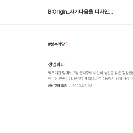
B:Origin_자기다움을 디자인합니다
성수악당
1
생일파티
백두대간 팀에서 7월 둘째주에 나란히 생일을 맞은 김창권님
해주신 인순이샘. 묻지마 계획으로 성수동에서 벙개 시작. 세시
택했는데 알고 보니 좀비가 나옴... 우어어~~~!!!! 피칠갑한 
카테고리 없음
2020.08.03
팝콘 한 통을 다 먹어서인지 알 수 없지만 울렁거리는 속