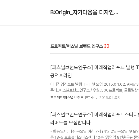
B:Origin_자기다움을 디자인합니다
프로젝트/퍼스널 브랜드 연구소
30
[퍼스널브랜드연구소] 미래직업리포트 발행 TFT
공덕프라임
미래직업리포트 발행 TFT 첫 모임 2015.04.02. AM6:
주최_퍼스널브랜드연구소 / 후원_300프로젝트, 글로벌창의
타리나, 최유정, 이혜미, 장근우, 조연심, 박현진, 임규연, 
프로젝트/퍼스널 브랜드 연구소
2015.04.03
수요일 아침 7시 퍼스널브랜드 관련 책을 읽는 독서모임인 
북은 시즌 1을 마감하고 미래직업리포트를 발행하는 TFT
없다. 그러나 준비할 수는 있다. 미래를 공부하고 우리가 
[퍼스널브랜드연구소] 미래직업리포트스터디원 
성장하는 모임이다. 이른 아침 6:30. 10명의 인원이 모였
리버드를 모집합니다
들. 이들을 통해 무한 에너지를 느낀다. 첫날은 앞으로 함께 
- 활동일시: 매주 목요일 아침 7시 (4월 2일 목요일 첫 모
동 18-5 르호봇비즈니스센터 10층 (공덕역 8번출구)-