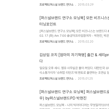
박현진 sentipark@gmail.com 이 스터디를 기획하게
프로젝트/퍼스널 브랜드 연구소
2015.03.29
이었다. 10-20년후 미래 부상일자리 162개 총정리, 일
는 사회, 미래부상산업을 알아야 미래부상 일자리를 안다. 
나는 퍼스널브랜드PD라는 개인브랜드로 살고 있다. 기존의
[퍼스널브랜드 연구소 모닝북] 모든 비즈니스는
을 창조해서 살고 있지만 이 기사에서 소개한 162개의 일
터닝포인트
말로는 부족한 세상의 변화. 그리고 알수 없기에 불안한 미래.
[퍼스널브랜드 연구소 모닝북] 모든 비즈니스는 브랜드다 &
02. 17 (화) Am 7:00 @공덕프라임참여자 - 박현진,
수요일부터인 관계로, 오늘의 모닝북은 화요일로 하루 당겼다
프로젝트/퍼스널 브랜드 연구소
2015.02.20
홍님이 참여하지 못해 아쉽지만, 지난주부터 워낙 책을 재
간이 여유있을 듯해서 워크숍을 준비해갔다. 인생 7막7장
트를 3가지로 압축해보는 시간을 가졌다.3가지 터닝포인트
김상임 코치 [엄마의 자기혁명] 출간 & 세리pr
거기서 얻은 메시지를 뽑았다. 그리고 인생곡선도 그려봤다.
다
도 하고 몇번 진행도 해봤는데 한 사람의 인생경험을 알아보
포..
​일요일 오후 세시. 엠유 사무실은 불이 켜있다. 대한민국 슈
식소통가이자 '슈퍼맘 리턴즈'에 멘토로 출연하는 조연심 
성공적인 변신을 한 김상임 엄마. 김상임 코치님은 갓 출간된
프로젝트/퍼스널 브랜드 연구소
2015.01.25
인본으로 선물해주셨다. 워킹맘으로 대기업 상무의 자리에
혁명을 했을지 짐작하고도 남는다. 매주 월요일 2시 30분
'슈퍼맘 리턴즈'에서 워킹맘의 멘토로 출연중인 조연심 대
[퍼스널브랜드 연구소 모닝북] 퍼스널브랜드로
책으로 '엄마의 자기 혁명'을 소개하기로 했다.또한 300
우) by퍼스널브랜드PD 박현진
하고 있으니 현재 엄마인 분, 미래에 엄마가 될 여성분들은
바로..
퍼스널브랜드 모닝북 - 나의 빅아이디어는 무엇일까?2015. 0