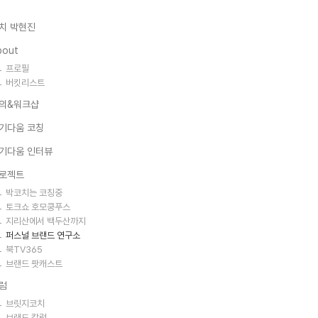
치 박현진
bout
프로필
버킷리스트
의&워크샵
기다움 코칭
기다움 인터뷰
로젝트
박코치는 코칭중
토크쇼 호모쿵푸스
지리산에서 백두산까지
퍼스널 브랜드 연구소
북TV365
브랜드 팟캐스트
럼
브릿지코치
브랜드 칼럼