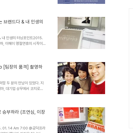
 된 건, 연초에 하나의 기사가 발단
자리는 사라져도 일거리는 늘어나
토마스 프레이 (기사보기) 지금의
 직업시장에서 볼 수 없는 직업
 브랜드다 & 내 인생의
자리는 생소하다. 숨가쁘다라는
 일을 만들어..
 내 인생의 터닝포인트2015.
 박은하, 이혜미 명절연휴의 시작이
. 이 열정가득한 멤버라니! 재
밌게 읽고 이야기를 나눈터라 시
이란 주제로 내 인생의 터닝포인
가 된 사건과 경험을 서술하고,
o [팀장의 품격] 촬영하
 이 워크샵은 내가 직접 해보기
기 좋은 툴 같다. 인생의 터닝
퍼맘 두 분의 만남이 있었다. 지
엄마, 대기업 상무에서 코치로서
 '엄마의 자기혁명'을 저자 싸
 오르기까지 얼마나 치열한 자기
 생방송 한국경제 WOW TV의
표님은 이번주 워킹맘에게 권하는
 승부하라 (조연심, 이장
프로젝트 카페에서 리뷰단을 모집
 적극 참여하시라. 서평단 모집
1. 14 Am 7:00 @공덕프라