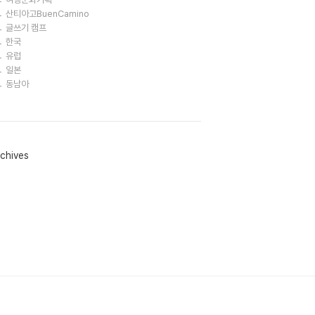
산티아고BuenCamino
글쓰기 캠프
한국
유럽
일본
동남아
chives