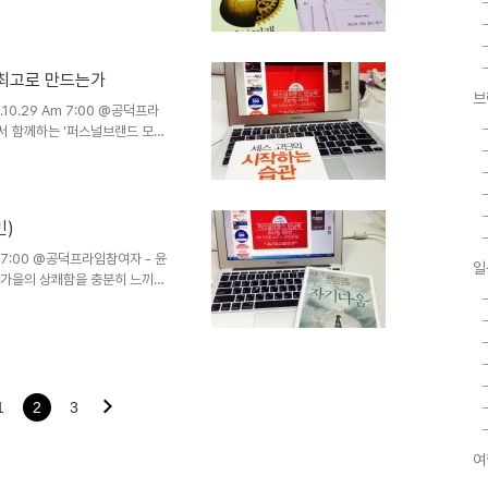
행하면 더 풍성한 이야기가 오갔
책은 2025년의 사회를 조망한
세상 2. 세계화의 명암 3. 인구
를 바탕으로 32개의 사실을 분류
 최고로 만드는가
래지도를 살펴보고 현재와 매칭하는
브
드를 이동하고..
0.29 Am 7:00 @공덕프라
에서 함께하는 '퍼스널브랜드 모닝
오늘 모닝북 멤버 유일한 참석자
습관으로 진행해야하지만 참여인
핵심키워드 세가지1. 자신의 경
. 2. 플랜 ABZ 전략을 수립하
민)
인맥을 관리하라, 인맥 네트워크 I
에 가까운 사회생활을..
m 7:00 @공덕프라임참여자 - 윤
일
 초가을의 상쾌함을 충분히 느끼며
표자를 별도로 정하지 않아 내가
이란? 이 책에서는 자기다움이
야 한다. 마케팅 - 남과 다르
즉, 스타일이라 불린다. 당신이
유했다. 누군가는 가장 뜨거웠
를 이야기했다. 이 일이 당..
1
2
3
여