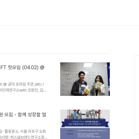
Ca
 첫모임 (04.02) @
30 @ 공덕 프라임 주관_MU /
인재연구소with 조항진, 김카
이수향, 조재홍 작년 9월부터 매주
모닝북을 7개월 운영했다. 모닝
를 시작했다. 미래를 예측할 수는
하는 일들의 미래를 연구하며 함께
모집 - 함께 성장할 얼
다. 이른 아침을 깨우고 나온 사람
할..
임)- 활동장소: 서울 마포구 도화
 문의사항: 퍼스널브랜드연구소장