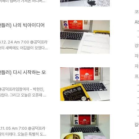
 이혜미 멤버가 가져온 허니버터
 공유하며 책 이야기를 시작햇다.
코
 기본서라고 생각한다. 다양한
서 적용하기 뭔가를 하라고 하는
A
 자기계발서 책이 그렇든 읽기는
핸들러) 나의 빅아이디어
 나는 3년차 감사일기를 작성하
하는데 좋은 툴이라 생각한다...
2. 24 Am 7:00 @공덕프라
강
브의 새벽에도 어김없이 모였다.
책에 가깝다. 온라인에 익숙한
자
기가 만만치 않을것 같았다. 그
 스터디했다. 첫번째 시트에서
자
문을 던졌다. 나의 원 콘텐츠,
핸들러) 다시 시작하는 모
프
리,C.C. 채프먼 / 정수진역출
가? 2. 콘텐츠의 목..
0 @공덕프라임참여자 - 박현진,
흘렀다. 그리고 오늘은 오픈때 오
엠유에서 인턴생활을 시작한, 박
님이다. 기존의 멤버가 다 사라
다. 그런 기분으로 워크샵을 하
에 업데이트 해보는 퍼스널브랜드
 캠프를 기획해 성황리에 마쳤다.
칼
. 05 Am 7:00 @공덕프라
시에 다니던 회사..
일의 미래다. 오늘은 특별히 도구