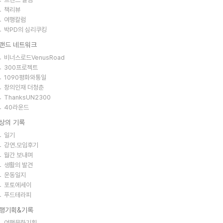
책리뷰
여행칼럼
박PD의 심리쿠킹
랜드 네트워크
비너스로드VenusRoad
300프로젝트
1090평화와통일
창의인재 더청춘
ThanksUN2300
40라운드
상의 기록
일기
강연.모임후기
월간 보내며
생활의 발견
운동일지
포토에세이
푸드테라피
행기획&기록
여행문화기획