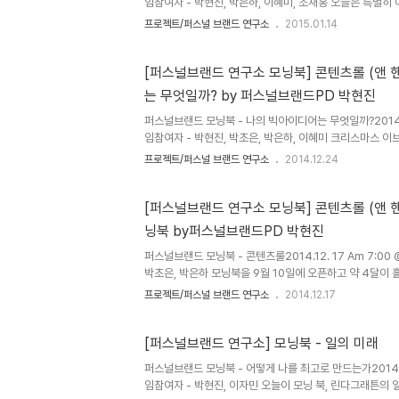
임참여자 - 박현진, 박은하, 이혜미, 조재홍 오늘은 특별히
칩의 자매품 '허니통통'과 함께 했다.지난 한주간의 일상을
프로젝트/퍼스널 브랜드 연구소
2015.01.14
브랜드에 대해 알기 쉽게 일반론을 모아놓아 퍼스널 브랜드
CEO의 사례가 나와서 사람이 궁금해졌다. 우선순위 정해
문구가 와 닿았다.퍼스널 브랜드에 대해 맛뵈기는 되었다.
[퍼스널브랜드 연구소 모닝북] 콘텐츠롤 (앤 
쉬웠으나 실천은 어렵다. 적용할만한 사례는 감사일기였다.
는 무엇일까? by 퍼스널브랜드PD 박현진
고 있다. 늘 감사할 거리를 5가지를 찾게 되고 하루를 반성
퍼스널브랜드 모닝북 - 나의 빅아이디어는 무엇일까?2014.1
임참여자 - 박현진, 박초은, 박은하, 이혜미 크리스마스 이
오늘은 신규 회원 1인이 새로 참여했다.콘텐츠룰은 실전용 
프로젝트/퍼스널 브랜드 연구소
2014.12.24
사용자라면 쉽게 받아들일 것이고, 익숙하지 않으면 읽어내
래서 퍼스널브랜드연구소에서는 특별히 워크시트를 만들어
는 책에서 소개된 콘텐츠를 왜 제작해야 하는 지 근본적인 질
[퍼스널브랜드 연구소 모닝북] 콘텐츠롤 (앤 
즉 빅 아이디어는 무엇인가? 콘텐츠 룰국내도서저자 : 앤 핸들
닝북 by퍼스널브랜드PD 박현진
판 : 제이펍 2012.02.24상세보기 1. 왜 콘텐츠를 제작하는
퍼스널브랜드 모닝북 - 콘텐츠룰2014.12. 17 Am 7:0
박초은, 박은하 모닝북을 9월 10일에 오픈하고 약 4달이 
셨던 분들은 다 사라지고 새로운 멤버 두분 합류. 한 분은 
프로젝트/퍼스널 브랜드 연구소
2014.12.17
초은 양, 그리고 한 분은 메일로 문의를 주셨던 박은하 선생
져서 모닝북 한 분기가 끝나고 새로운 분기를 맞는 기분이었
나 진행했다.'9개의 진실, 1개의 교묘한 거짓말' 오랫만
[퍼스널브랜드 연구소] 모닝북 - 일의 미래
PD박현진의 진실과 거짓말. 1. 나는 제주도에서의 글쓰기
퍼스널브랜드 모닝북 - 어떻게 나를 최고로 만드는가2014.11
2. 나는 한 직장에서 햇수로만 8년을 다녔다. 3. 퇴사와 동
임참여자 - 박현진, 이자민​ 오늘이 모닝 북, 린다그래튼의 