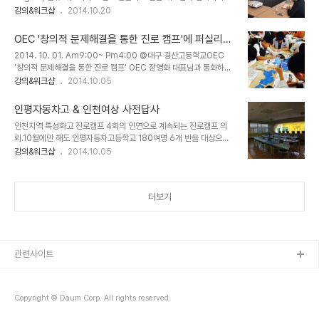
함께 참석했다. 차세대도시농림융합기상사업단의 과학 콘텐츠가 대중
강의&워크샵
2014.10.20
다고 말문을 열었다. 꿈사관학교 처음 할 때만해도 마이크 잡으면 버들
과 소통할수 있는 방법에 대한 자문 회의였다. 기상을 연구하고 기상
버들 떨었는데, 이젠 제법 애드립도 칠줄 안다. 경험은 무시 못한다. 역
정보를 활용할수 있게끔 기상정보를 제공하는 과학자들의 집단. 이들
시 현장에서 쌓는 수밖에 없..
OEC '창의적 문제해결을 통한 진로 캠프'에 퍼실리테
이 만들어낸 과학적 데이터를 대중에게 어떻게 알릴수 있느냐가 이번
이터로 참가하다 @ 대구 경산고등학교
2014. 10. 01. Am9:00~ Pm4:00 @대구 경산고등학교OEC
기획의 핵심이었다. 현재 홈페이지(http://wise2020.org/)에 콘텐
'창의적 문제해결을 통한 진로 캠프' OEC 장영화 대표님과 통화하다
츠가 있지만 온라인 콘텐츠로 드러나지 않는 상태이다. 과학적 콘텐츠
가 한가지 제안을 덥석 받아들였다. 대구 경산고에서 '창의적 문제해결
강의&워크샵
2014.10.05
를 대중이 알 수 있도록 풀어 다양한 콘텐츠 플랫폼에 노출하는 것이
을 통한 진로 캠프'퍼실리테이터로 참석하기로. 9월 마지막 2일을 강
관건. 그 전에 조직의 모든 구성원이 조직의 비전과 목표를 공유하는
원도 옥계에서 보내고 10월의 첫날을 맞이하러 대구로 이동했다. 오늘
자리가 필요하다.그 자리는..
인평자동차고 & 인천여상 사전답사
하룻동안 앙트십 프로그램을 함께 하는 2학년 6반. 아이들과 인사하
인천지역 특성화고 진로캠프 4회의 인연으로 계속되는 진로캠프 의
고 본 앙트십 수업에 들어갔다. 세상의 문제를 다양한 방법으로 해결하
뢰.10월에만 해도 인평자동차고등학교 180여명 6개 반을 대상으로
고 새로운 기회를 만들어내는 기업의 세계를 알아보는문제해결카드
꿈캠프를, 인천여상에서는 학부모 대상의 진로찾기 캠프를 진행하게
강의&워크샵
2014.10.05
워크샵을 진행했다. 문제해결카드 워크샵 이 카드에는 다양한 기업이
되었다. 바로 이 대강당에서 오프닝과 특강을 진행한다. 이후 6명의
문제를 해결 한 사례를 답고 있다.익숙한 이름의 기업들이 이런 기업가
퍼실리테이터 샘들과 6개 반으로 이동, 학교 소개영상과 드림보드
정신을 전파하는 교육에서 만나..
3T를 제작하기로. 진로캠프 외주업체 최초로 사전 답사를 왔다는 사
더보기
실을 듣고 우리가 잘하고 있구나 싶었다는. 급하게 나오느라 점심도 못
챙겨먹고, 오후 2시에 늦은 점심을 챙겨먹었다. 행사당일 밥집은 여기.
메뉴는 백반 통일.삼성정 032) 515-8828 / 010-7131-6453
두번째로 방문한 인천여상. 엄마와 딸 15쌍 정도 예상한다. 엄마, 딸
그룹으로 두개의 교실이 필요하..
관련사이트
Copyright © Daum Corp. All rights reserved.