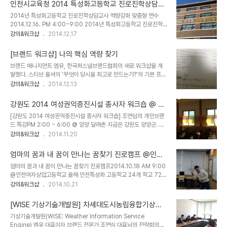
비전을 워크샵을 통해 공유하는 시간이 될 것이다. 기상기술개발원 차
를 찾고, 팀에서 공유한다...
인천시교육청 2014 특성화고등학교 진로진학상담교
세대도시농림융합기상사업단 최영진 단장님의 오프닝!연구원들이 어
사 역량강화 맞춤형 연수@ 인천여자공업고등학교
2014년 특성화고등학교 진로진학상담교사 역량강화 맞춤형 연수
렵게 한자리에 모인 만큼 확실한 결과를 가져가자고 독려하셨다. 이어
2014.12.16. PM 4:00~9:00 2014년 특성화고등학교 진로진학
서 지식소통 조연심 대표의 개인브랜드 특강이 진행되었다.21세기 초
상담교사 역량강화 맞춤형 연수가 12월 16일~18일 진행된다. 그 중
강의&워크샵
2014.12.17
연결 사회 창조형 인재로 살아남는 법에 대한 이야기를 들려주었다. 본
첫날인 12월 16일 [21세기 창의인재가 되는 법]이라는 주제로 5시간
격적인 워크샵의 시작이다. WISE 기상기술개발원 차세대도시농림융
연수를 진행했다.현장 진행을 돕기 위해 출동했다. 올 한해 꿈을 찾는
합기상사업단의 핵심역량이 무엇이고 결과물은 무엇인지..
[브랜드 워크샵] 나의 핵심 역량 찾기
진로캠프를 진행했던 인천 특성화고교 진로진학상담교사 역량강화 연
브랜드 매니지먼트 엠유, 한국퍼스널브랜드협회의 새로 워크샵을 개
수를 진행했다. 올해 총 4번을 만난 지라 다시 뵈어서 반가웠다. 지식
발했다. 스티브 올셔의 '무엇이 당시을 최고로 만드는가?'의 기본 프레
소통 조연심의 '당신은 몇 세기형 인재입니까?' 미래형 인재를 알아보
임을 가져왔다. 내가 퍼실리테이터로서 서포트를 하기 위해 완벽한 그
강의&워크샵
2014.12.13
았다. 세상이 바뀌고 인재상이 바뀌는데 기존의 방식으로 진로교육이
림을 그려야해서 대표님의 리드하에 엠유 인터니들과 '자신의 핵심 재
머무르면 안될 터. 총 다섯시간의 연수 시간 중 특강은 임팩트있게 딱
능 찾기 워크샵'을 진행했다. 무엇이 당신을 최고로 만드는가국내도서
한시간을 쓰고, 나머지는..
강원도 2014 여성권익증진시설 종사자 워크숍 @ 양
저자 : 스티브 올셔(Steve Olsher) / 이미숙,조병학역출판 : 인사이
양 달래촌
[강원도 2014 여성권익증진시설 종사자 워크숍] 조연심의 개인브랜
트앤뷰 2014.08.19상세보기​​핵심 재능 찾기는 3단계로 이루어진다.
드 특강PM 2:00 ~ 6:00 @ 양양 달래촌 지금은 강원도 양양군. 여
1. 좋아하는 일과 싫어하는 일 찾기 2. 7가지 질문 통과하기
성권익증진시설 종사자 워크숍에지식소통 조연심의 '일의 미래, 내 이
강의&워크샵
2014.11.20
(7Question Checklist) 3. 재능의 통합적인 주제를 찾기 자신이
름으로 사는 법' 특강을 듣는다. 강원도의 멋진 여성 강원도청 여성가
좋아하는 일과 싫어하는 일의 목록을 만든다. 방법은 빈 연습장에 좋아
족과 김영녀 과장님의 기조연설을 시작으로 오늘도 멋진 소통 강의를
하는 일을 떠오..
엄마의 꿈과 내 꿈이 만나는 꿈찾기 진로캠프 @인천
시작한다. 주최측에서 준비해주신 간식:) 귤이 차가와요!! 섬세한 준비
여상
엄마의 꿈과 내 꿈이 만나는 꿈찾기 진로캠프2014.10.18 AM 9:00
가 느껴진다. 이 자리를 마련해주신 강원도청 여성가족과 김영녀 과장
@인천여자상업고등학교 올해 인천특성화 고등학교 24개 학교 720
님. 공부도 제일 열심히 하신다. 이런분이 이끌어가는 여성 정책은 다
명을 대상으로 총 4회에 진행한 토요진로캠프 꿈사관학교.그 인연이
강의&워크샵
2014.10.21
르겠다. 강원도의, 여성의, 힘이 느껴지는 시간. 지금은 셀프토크시간.
이어져 개별 학교에서 꿈사과학교를 진행하고 있다. 지난 인평자동차
상담사로서 타인의 심리를 돌보며 정작 자기자신의 마음은 얼마나 돌
고에 이어서 오늘은 인천여상에서 진행했다. 이번엔 학생뿐 아닌 학부
볼수 있었을까?이제는 자기에게 ..
[WISE 기상기술개발원] 차세대도시농림융합기상사
모가 함께 동참했다. 오프닝 & 오리엔테이션 전체 진행을 맡은 박현진
업단 브랜드 자문회의에 참석하다
기상기술개발원(WISE: Weather Information Service
PD. 내가 학교 다닐대만 해도 이런 진로캠프가 없었다. 게다가 엄마와
Engine) 엠유 대표이자 브랜드 전문가 조연심 대표님의 전략회의에
딸이 함께하는 캠프라니 놀랍고 부럽다. 오늘 많은 것을 얻어가길 바란