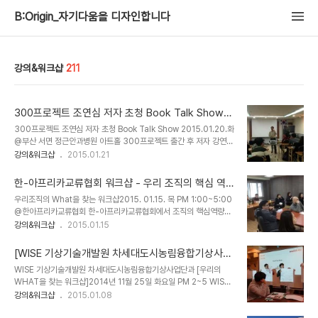
B:Origin_자기다움을 디자인합니다
강의&워크샵
211
300프로젝트 조연심 저자 초청 Book Talk Show
@부산 서면 정근안과병원 아트홀
300프로젝트 조연심 저자 초청 Book Talk Show 2015.01.20.화
@부산 서면 정근안과병원 아트홀 300프로젝트 출간 후 저자 강연회
는 서울에서 2회 있었다. 부산 도널드 비전코칭 연구소 이부승 코치님
강의&워크샵
2015.01.21
의 제안으로 부산에서도 저자 강연회가 열렸다.이부승 코치는 작년 대
통령직속 청년위원회와 함께한 창조적멘토링 공모사업 '더청춘'에 멘
한-아프리카교류협회 워크샵 - 우리 조직의 핵심 역
토로 함께 활동했다. 300프로젝트이 미니 버전인 10-10-10미션을
량을 찾다 by 퍼스널브랜드PD 박현진
우리조직의 What을 찾는 워크샵2015. 01.15. 목 PM 1:00~5:00
수행하는 것이 목표였는데, 미처 마무리를 못한 도전자들과 함께 더청
@한아프리카교류협회 한-아프리카교류협회에서 조직의 핵심역량을
춘 연장전을 기획하셔서 올 겨울 청춘들과 뜨겁게 보내고 계신다.
찾는 워크샵에 동행했다. 21세기 지식창조사회가 요구하는 인재의 조
강의&워크샵
2015.01.15
300 프로젝트국내도서저자 : 조연심,김태진출판 : 카시오페아
건은 무엇일까? 이 조직에서 나 아니면 안 되는, 나의 핵심역량은 무엇
2014.11.20상세보기 부산에서 열리는 300프로젝트 저자강연회. 이
일까? 강의에 이은 본격적인 워크샵에 들어가기 전에 우리는 얼마나
부승 코치님의 오프닝으로 시작..
[WISE 기상기술개발원 차세대도시농림융합기상사업
소통하고 있는지를 파악해보기로 했다.2인 1조로 짝을 이룬다.팬을 든
단] 조직의 What을 찾는 워크샵
WISE 기상기술개발원 차세대도시농림융합기상사업단과 [우리의
사람은 눈을 감고 다른 사람이 네비게이터가 된다. 네비게이터의 안내
WHAT을 찾는 워크샵]2014년 11월 25일 화요일 PM 2~5 WISE
에 따라 눈을 감은 사람이 무사히 미로를 빠져나올 수 있도록 한다. 성
기상기술개발원 차세대도시농림융합기상사업단 연구원 대상 '우리의
강의&워크샵
2015.01.08
공의 요인은 네비게이터의 말을 믿는 것. 그리고 그 바탕은 신뢰임을
What을 찾는 워크샵'을 진행했다. 조직의 역량과 핵심 능력 그리고
이해했다. 우리 조직의 핵심역량은 무엇인가? 나의 핵심역량 세 가지