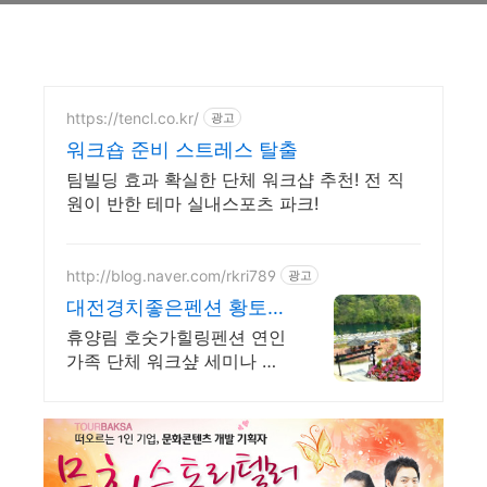
https://tencl.co.kr/
광고
워크숍 준비 스트레스 탈출
팀빌딩 효과 확실한 단체 워크샵 추천! 전 직
원이 반한 테마 실내스포츠 파크!
http://blog.naver.com/rkri789
광고
대전경치좋은펜션 황토가
마펜션 대전워크샾 엠티
휴양림 호숫가힐링펜션 연인
단체 펜션
가족 단체 워크샾 세미나 식
사 노래방 찜질방 개별바베
큐