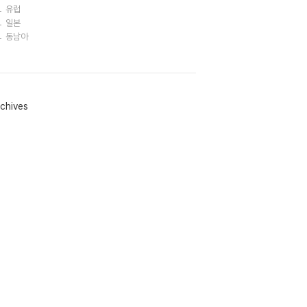
유럽
일본
동남아
chives