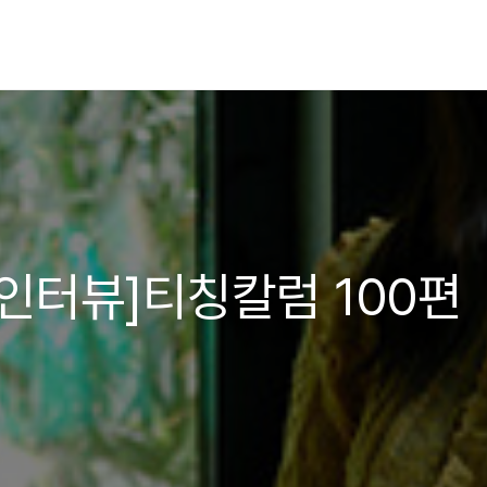
 인터뷰]티칭칼럼 100편