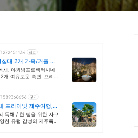
Ca
e/1272451134
광고
침대 2개 가족/커플 독
독채. 야외빔프로젝터시네
2개 여유로운 숙면. 프리미
. 먼지없는 청결
e/1589368656
광고
 프라이빗 제주여행,
독채 / 한 팀을 위한 자쿠
양한 유럽 감성의 제주독채
전용온실바베큐