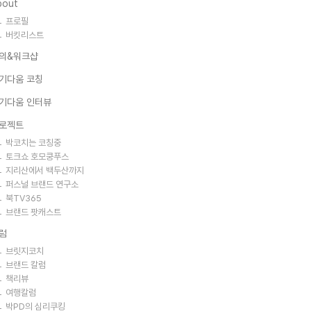
bout
프로필
버킷리스트
의&워크샵
기다움 코칭
기다움 인터뷰
로젝트
박코치는 코칭중
토크쇼 호모쿵푸스
지리산에서 백두산까지
퍼스널 브랜드 연구소
북TV365
브랜드 팟캐스트
럼
브릿지코치
브랜드 칼럼
책리뷰
여행칼럼
박PD의 심리쿠킹