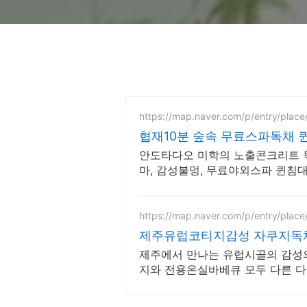
https://map.naver.com/p/entry/plac
협재10분 숲속 무료스파독채 퀸
채
안도타다오 미학의 노출콘크리트 
마, 감성불멍, 무료야외스파 퀸침대
엄 오베스 어메니티, 캡슐커피완비
https://map.naver.com/p/entry/plac
제주유럽코티지감성 자쿠지독채
유럽감성
제주에서 만나는 유럽시골의 감성의 
지와 전용온실바베큐 모두 다른 다
에서 즐기는 프라이빗 자쿠지와 