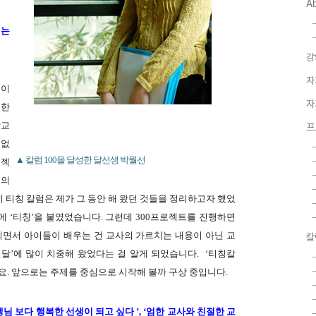
A
기는
강
자
’이
자
 한
학교
프
 없
▲ 칼럼 100을 달성한 달선생 박월선
로젝
로의
히 티칭 칼럼은 제가 그 동안 해 왔던 것들을 정리하고자 했었
에 ‘티칭’을 붙였었습니다. 그런데 300프로젝트를 진행하면
되면서 아이들이 배우는 건 교사의 가르치는 내용이 아닌 교
칼
전달’에 많이 치중해 왔었다는 걸 알게 되었습니다. ‘티칭칼
. 앞으로는 주제를 중심으로 시작해 볼까 구상 중입니다.
생님 보다 행복한 선생이 되고 싶다 ’,
‘엄한 교사와 친절한 교