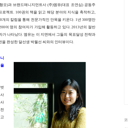
형모)과 브랜드매니지먼트사 (주)엠유(대표 조연심) 공동주
로젝트. 100권의 책을 읽고 해당 분야의 지식을 축적하고,
00개의 칼럼을 통해 전문가적인 안목을 키운다. 1년 300명만
00여 명의 참여자가 가입해 활동하고 있다. 2013년의 절반
가자가 나타났다.
엠유는 이 지면에서 그들의 목표달성 전략과
0편을 완성한 달선생 박월선 씨와의 인터뷰이다.
습니
일을
 벗
교사
교사
과전
하고
코