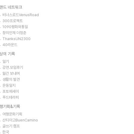
랜드 네트워크
비너스로드VenusRoad
300프로젝트
1090평화와통일
창의인재 더청춘
ThanksUN2300
40라운드
상의 기록
일기
강연.모임후기
월간 보내며
생활의 발견
운동일지
포토에세이
푸드테라피
행기획&기록
여행문화기획
산티아고BuenCamino
글쓰기 캠프
한국