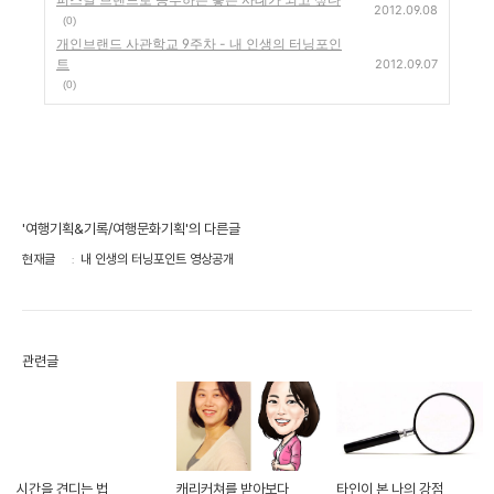
2012.09.08
(0)
개인브랜드 사관학교 9주차 - 내 인생의 터닝포인
트
2012.09.07
(0)
'여행기획&기록/여행문화기획'의 다른글
현재글
내 인생의 터닝포인트 영상공개
관련글
시간을 견디는 법,
캐리커쳐를 받아보다
타인이 본 나의 강점