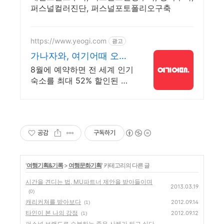
퍼스널컬러진단, 퍼스널포토폴리오구축
https://www.yeogi.com
광고
가나자와, 여기어때 오픈
런숙소 최대 81% 할인
8월에 예약하면 전 세계 인기
숙소를 최대 52% 할인된 가
격에! 매주 선착순 30% 오픈
런 할인까지, 지금 최저가로
숙소 예약하기
공감
구독하기
'
여행기획&기록
>
여행문화기획
' 카테고리의 다른 글
시간을 견디는 법, MU파트너 제안을 받아들이며
2013.03.19
(0)
캐리커쳐를 받아보다
2012.09.14
(1)
타인이 본 나의 강점
2012.09.12
(1)
퍼스널 브랜드로 승부하는 좋은 사례가 되고 싶다