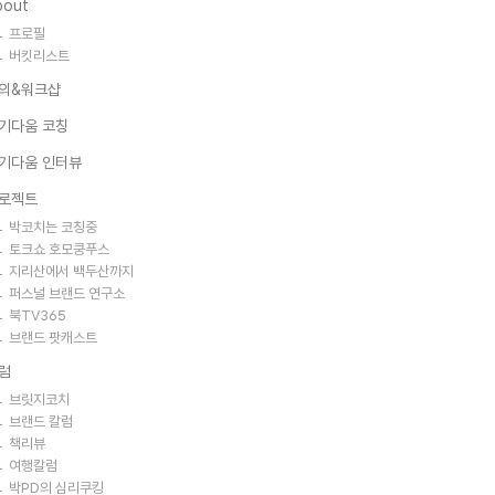
bout
프로필
버킷리스트
의&워크샵
기다움 코칭
기다움 인터뷰
로젝트
박코치는 코칭중
토크쇼 호모쿵푸스
지리산에서 백두산까지
퍼스널 브랜드 연구소
북TV365
브랜드 팟캐스트
럼
브릿지코치
브랜드 칼럼
책리뷰
여행칼럼
박PD의 심리쿠킹