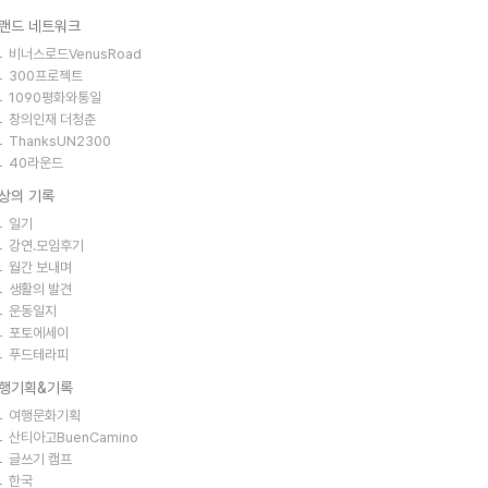
랜드 네트워크
비너스로드VenusRoad
300프로젝트
1090평화와통일
창의인재 더청춘
ThanksUN2300
40라운드
상의 기록
일기
강연.모임후기
월간 보내며
생활의 발견
운동일지
포토에세이
푸드테라피
행기획&기록
여행문화기획
산티아고BuenCamino
글쓰기 캠프
한국