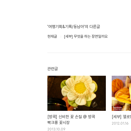
'여행기획&기록/동남아'의 다른글
현재글
[세부] 무엇을 하는 장면일까요
관련글
[방콕] 신비한 꽃 손질 @ 방콕
[세부] 엘로
빡크롱 꽃시장
2012.01.16
2013.10.09