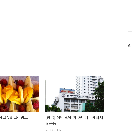
Ar
망고 VS 그린망고
[방콕] 성인 BAR가 아니다 - 캐비지
& 콘돔
2012.01.16