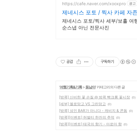
https://cafe.naver.com/xooxpro
광고
제네시스 포토 / 찍사 카페 자
제네시스 포토/찍사 세부/보홀 여행
순스냅 아닌 전문사진
공감
구독하기
'
여행기획&기록
>
동남아
' 카테고리의 다른 글
[방콕] 신비한 꽃 손질 @ 방콕 빡크롱 꽃시장
(0)
[세부] 엘로망고 VS 그린망고
(0)
[방콕] 성인 BAR가 아니다 - 캐비지 & 콘돔
(0)
[방콕][이벤트] 허벌티 한잔의 추억
(0)
[방콕][이벤트] 태국의 향기 - 아로마 향
(0)