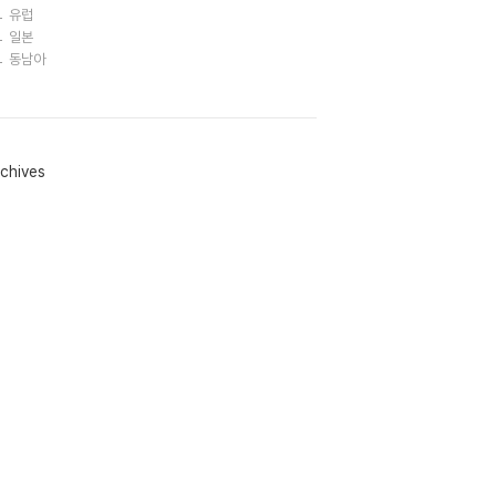
유럽
일본
동남아
chives