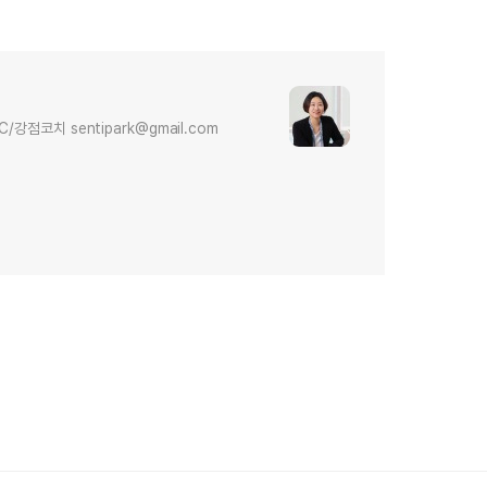
다
점코치 sentipark@gmail.com