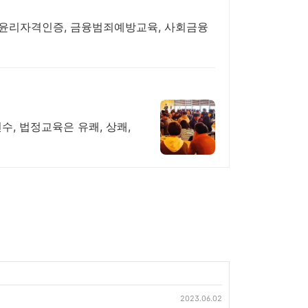
융윤리자격인증, 금융범죄예방교육, 사회금융
수, 법정교육은 유쾌, 상쾌,
2023.06.02