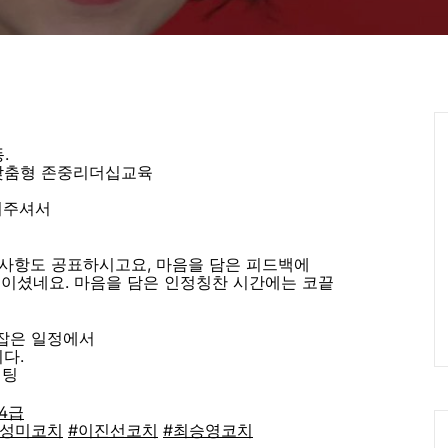
Ca
.
맞춤형 존중리더십교육
끌어주셔서
 사항도 공표하시고요, 마음을 담은 피드백에
보이셨네요. 마음을 담은 인정칭찬 시간에는 코끝
 잡은 일정에서
다.
이팅
4급
서성미코치
#이진선코치
#최승영코치