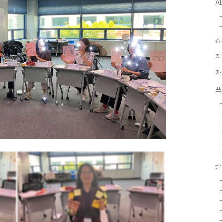
A
강
자
자
프
칼