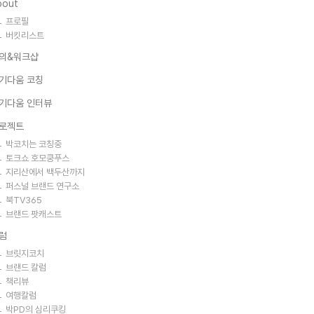
bout
프로필
버킷리스트
의&워크샵
기다움 코칭
기다움 인터뷰
로젝트
박코치는 코칭중
토크쇼 호모쿵푸스
지리산에서 백두산까지
퍼스널 브랜드 연구소
북TV365
브랜드 팟캐스트
럼
브릿지코치
브랜드 칼럼
책리뷰
여행칼럼
박PD의 심리쿠킹