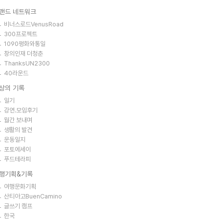
랜드 네트워크
비너스로드VenusRoad
300프로젝트
1090평화와통일
창의인재 더청춘
ThanksUN2300
40라운드
상의 기록
일기
강연.모임후기
월간 보내며
생활의 발견
운동일지
포토에세이
푸드테라피
행기획&기록
여행문화기획
산티아고BuenCamino
글쓰기 캠프
한국