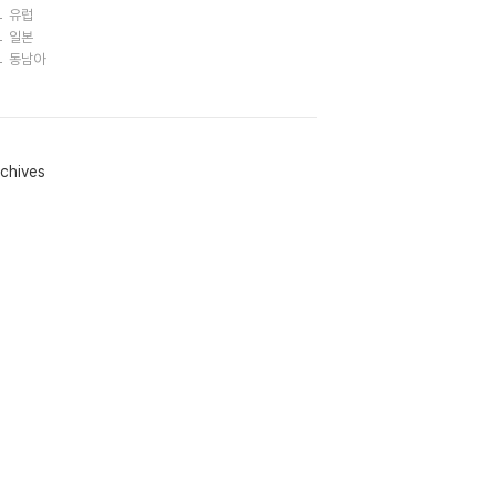
유럽
일본
동남아
chives