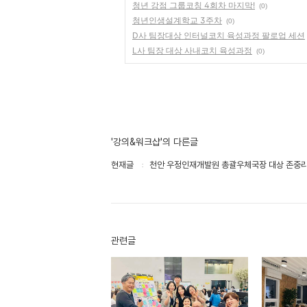
청년 강점 그룹코칭 4회차 마지막!
(0)
청년인생설계학교 3주차
(0)
D사 팀장대상 인터널코치 육성과정 팔로업 세션
L사 팀장 대상 사내코치 육성과정
(0)
'강의&워크샵'의 다른글
현재글
천안 우정인재개발원 총괄우체국장 대상 존중
관련글