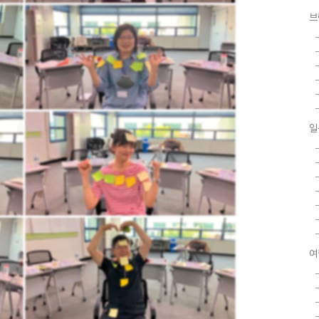
브
일
여