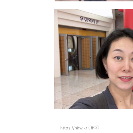
https://hkw.kr
광고