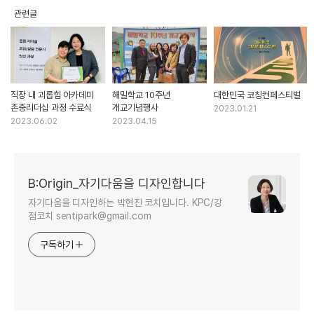
관련글
직장 내 괴롭힘 아카데미
해밀학교 10주년
대한민국 코칭컨페스티벌
존중리더십 과정 수료식
개교기념행사
2023.01.21
2023.06.02
2023.04.15
B:Origin_자기다움을 디자인합니다
자기다움을 디자인하는 박현진 코치입니다. KPC/강
점코치 sentipark@gmail.com
구독하기