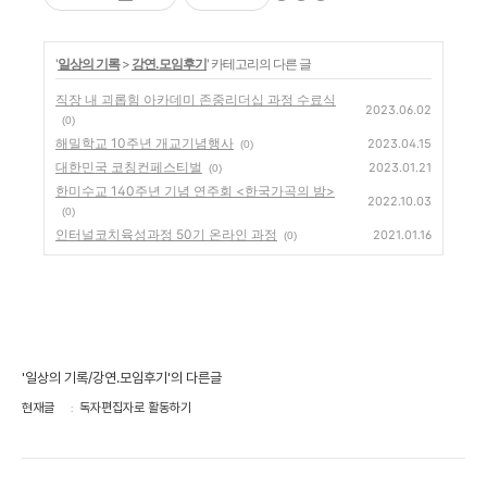
'
일상의 기록
>
강연.모임후기
' 카테고리의 다른 글
직장 내 괴롭힘 아카데미 존중리더십 과정 수료식
2023.06.02
(0)
해밀학교 10주년 개교기념행사
2023.04.15
(0)
대한민국 코칭컨페스티벌
2023.01.21
(0)
한미수교 140주년 기념 연주회 <한국가곡의 밤>
2022.10.03
(0)
인터널코치육성과정 50기 온라인 과정
2021.01.16
(0)
'일상의 기록/강연.모임후기'의 다른글
현재글
독자편집자로 활동하기