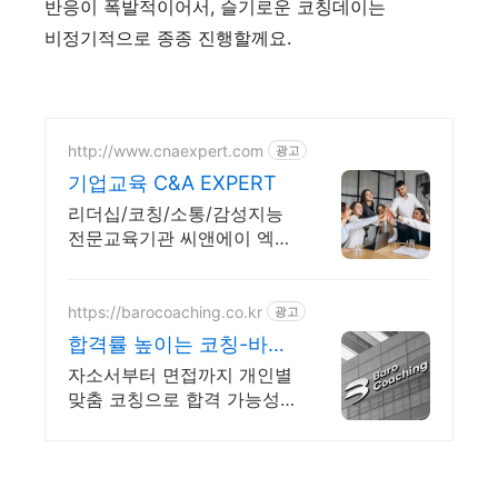
반응이 폭발적이어서, 슬기로운 코칭데이는
비정기적으로 종종 진행할께요.
http://www.cnaexpert.com
광고
기업교육 C&A EXPERT
리더십/코칭/소통/감성지능
전문교육기관 씨앤에이 엑스
퍼트입니다.
https://barocoaching.co.kr
광고
합격률 높이는 코칭-바로
코칭 1대1 합격 컨설팅
자소서부터 면접까지 개인별
맞춤 코칭으로 합격 가능성
을 확실히 높입니다 전현직
면접관 기준으로 합격 가능
성을 높이는 실전 맞춤 코칭