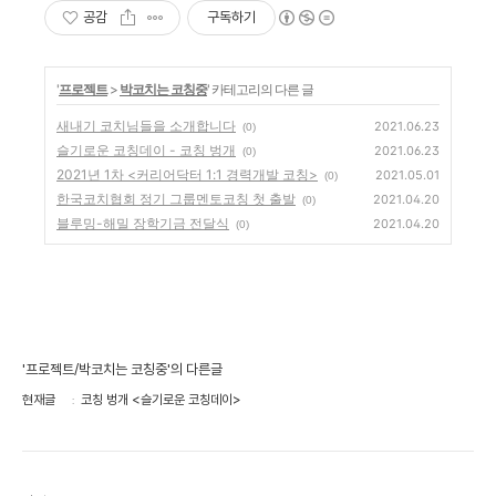
공감
구독하기
'
프로젝트
>
박코치는 코칭중
' 카테고리의 다른 글
새내기 코치님들을 소개합니다
2021.06.23
(0)
슬기로운 코칭데이 - 코칭 벙개
2021.06.23
(0)
2021년 1차 <커리어닥터 1:1 경력개발 코칭>
2021.05.01
(0)
한국코치협회 정기 그룹멘토코칭 첫 출발
2021.04.20
(0)
블루밍-해밀 장학기금 전달식
2021.04.20
(0)
'프로젝트/박코치는 코칭중'의 다른글
현재글
코칭 벙개 <슬기로운 코칭데이>