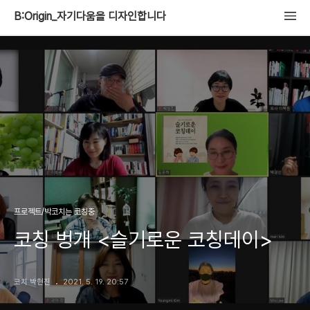
B:Origin_자기다움을 디자인합니다
프로젝트/박코치는 코칭중
코칭 벙개 <슬기로운 코칭데이>
코치 박현진
2021. 5. 19. 20:57