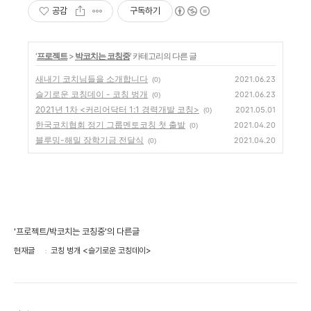
공감
구독하기
'
프로젝트
>
박코치는 코칭중
' 카테고리의 다른 글
새내기 코치님들을 소개합니다
2021.06.23
(0)
슬기로운 코칭데이 - 코칭 벙개
2021.06.23
(0)
2021년 1차 <커리어닥터 1:1 경력개발 코칭>
2021.05.01
(0)
한국코치협회 정기 그룹멘토코칭 첫 출발
2021.04.20
(0)
블루밍-해밀 장학기금 전달식
2021.04.20
(0)
'프로젝트/박코치는 코칭중'의 다른글
현재글
코칭 벙개 <슬기로운 코칭데이>