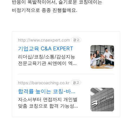
반응이 폭발적이어서, 슬기로운 코칭데이는
비정기적으로 종종 진행할께요.
http://www.cnaexpert.com
광고
기업교육 C&A EXPERT
리더십/코칭/소통/감성지능
전문교육기관 씨앤에이 엑스
퍼트입니다.
https://barocoaching.co.kr
광고
합격률 높이는 코칭-바로
코칭 1대1 합격 컨설팅
자소서부터 면접까지 개인별
맞춤 코칭으로 합격 가능성
을 확실히 높입니다 전현직
면접관 기준으로 합격 가능
성을 높이는 실전 맞춤 코칭