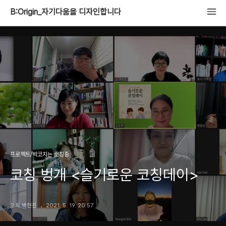
B:Origin_자기다움을 디자인합니다
프로젝트/박코치는 코칭중
코칭 벙개 <슬기로운 코칭데이>
코치 박현진
2021. 5. 19. 20:57